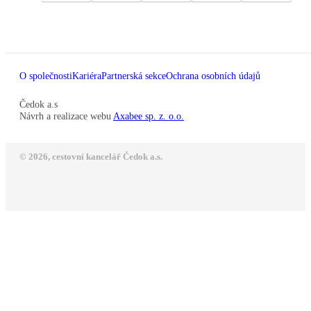
O společnosti
Kariéra
Partnerská sekce
Ochrana osobních údajů
Čedok a.s
Návrh a realizace webu
Axabee sp. z. o.o.
© 2026, cestovní kancelář Čedok a.s.