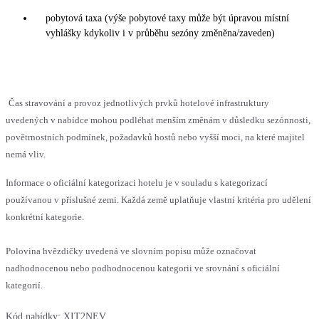
pobytová taxa (výše pobytové taxy může být úpravou místní
vyhlášky kdykoliv i v průběhu sezóny změněna/zaveden)
Čas stravování a provoz jednotlivých prvků hotelové infrastruktury
uvedených v nabídce mohou podléhat menším změnám v důsledku sezónnosti,
povětrnostních podmínek, požadavků hostů nebo vyšší moci, na které majitel
nemá vliv.
Informace o oficiální kategorizaci hotelu je v souladu s kategorizací
používanou v příslušné zemi. Každá země uplatňuje vlastní kritéria pro udělení
konkrétní kategorie.
Polovina hvězdičky uvedená ve slovním popisu může označovat
nadhodnocenou nebo podhodnocenou kategorii ve srovnání s oficiální
kategorií.
Kód nabídky:
XIT2NEV