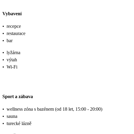
Vybavení
•
recepce
•
restaurace
•
bar
•
lyžárna
•
výtah
•
Wi-Fi
Sport a zábava
•
wellness zóna s bazénem (od 18 let, 15:00 - 20:00)
•
sauna
•
turecké lázně