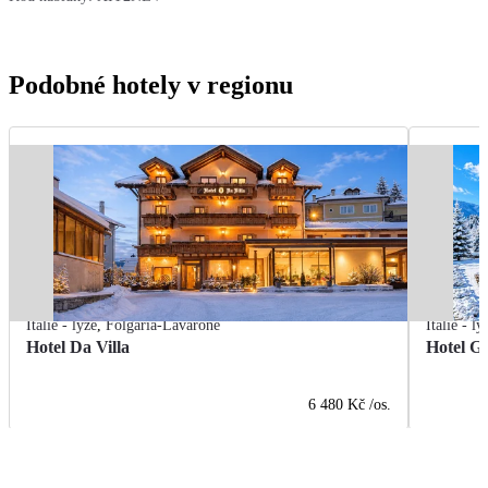
Podobné hotely v regionu
Itálie - lyže
,
Folgaria-Lavarone
Itálie - ly
Hotel Da Villa
Hotel Go
6 480 Kč
/os.