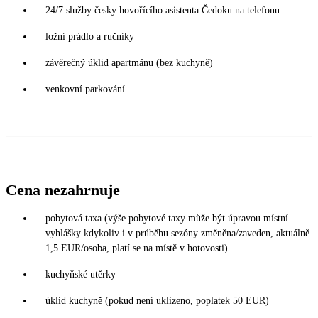
24/7 služby česky hovořícího asistenta Čedoku na telefonu
ložní prádlo a ručníky
závěrečný úklid apartmánu (bez kuchyně)
venkovní parkování
Cena nezahrnuje
pobytová taxa (výše pobytové taxy může být úpravou místní
vyhlášky kdykoliv i v průběhu sezóny změněna/zaveden, aktuálně
1,5 EUR/osoba, platí se na místě v hotovosti)
kuchyňské utěrky
úklid kuchyně (pokud není uklizeno, poplatek 50 EUR)