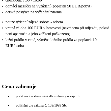
•
check-out: 7:00 - 10:00
•
domácí mazlíčci na vyžádání (poplatek 50 EUR/pobyt)
•
dětská postýlka na vyžádání zdarma
•
pouze týdenní zájezd sobota - sobota
•
vratná záloha 100 EUR v hotovosti (navrácena při odjezdu, pokud
není apartmán a jeho zařízení poškozeno)
•
ložní prádlo v ceně, výměna ložního prádla za poplatek 10
EUR/osoba
Cena zahrnuje
počet nocí a stravování dle smlouvy o zájezdu
pojištění dle zákona č. 159/1999 Sb.