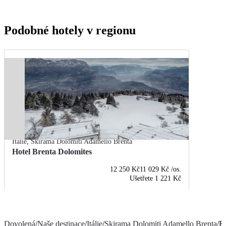
Podobné hotely v regionu
Itálie
,
Skirama Dolomiti Adamello Brenta
Hotel Brenta Dolomites
12 250 Kč
11 029 Kč
/os.
Ušetřete
1 221 Kč
Dovolená
/
Naše destinace
/
Itálie
/
Skirama Dolomiti Adamello Brenta
/
Re