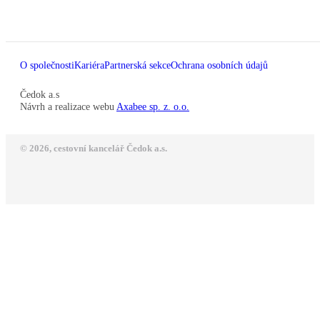
O společnosti
Kariéra
Partnerská sekce
Ochrana osobních údajů
Čedok a.s
Návrh a realizace webu
Axabee sp. z. o.o.
© 2026, cestovní kancelář Čedok a.s.