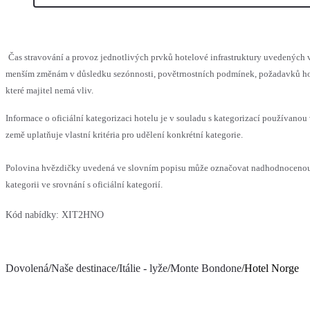
Čas stravování a provoz jednotlivých prvků hotelové infrastruktury uvedených
menším změnám v důsledku sezónnosti, povětrnostních podmínek, požadavků hos
které majitel nemá vliv.
Informace o oficiální kategorizaci hotelu je v souladu s kategorizací používanou
země uplatňuje vlastní kritéria pro udělení konkrétní kategorie.
Polovina hvězdičky uvedená ve slovním popisu může označovat nadhodnocen
kategorii ve srovnání s oficiální kategorií.
Kód nabídky:
XIT2HNO
Dovolená
/
Naše destinace
/
Itálie - lyže
/
Monte Bondone
/
Hotel Norge