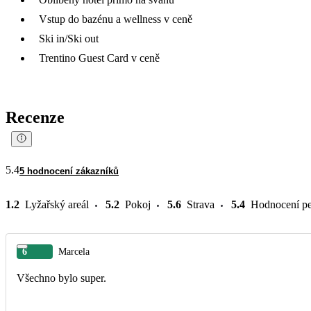
Vstup do bazénu a wellness v ceně
Ski in/Ski out
Trentino Guest Card v ceně
Recenze
5.4
5 hodnocení zákazníků
1.2
Lyžařský areál
5.2
Pokoj
5.6
Strava
5.4
Hodnocení pe
6
Marcela
Všechno bylo super.