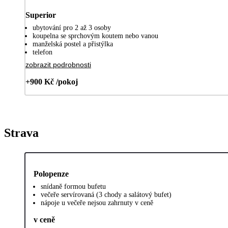
Superior
ubytování pro 2 až 3 osoby
koupelna se sprchovým koutem nebo vanou
manželská postel a přistýlka
telefon
zobrazit podrobnosti
+900 Kč /pokoj
Strava
Polopenze
snídaně formou bufetu
večeře servírovaná (3 chody a salátový bufet)
nápoje u večeře nejsou zahrnuty v ceně
v ceně