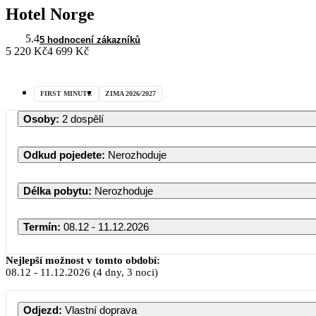
Hotel Norge
5.4
5 hodnocení zákazníků
5 220 Kč
4 699 Kč
FIRST MINUTE
ZIMA 2026/2027
Osoby
:
2 dospělí
Odkud pojedete
:
Nerozhoduje
Délka pobytu
:
Nerozhoduje
Termín
:
08.12 - 11.12.2026
Prosinec 2026
Nejlepší možnost v tomto období:
08.12
-
11.12.2026
(4 dny, 3 noci)
PO
ÚT
ST
ČT
PÁ
SO
Odjezd
:
Vlastní doprava