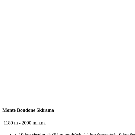
Monte Bondone Skirama
1189 m - 2090 m.n.m.
•
19 km sjezdovek (5 km modrých, 14 km červených, 0 km če