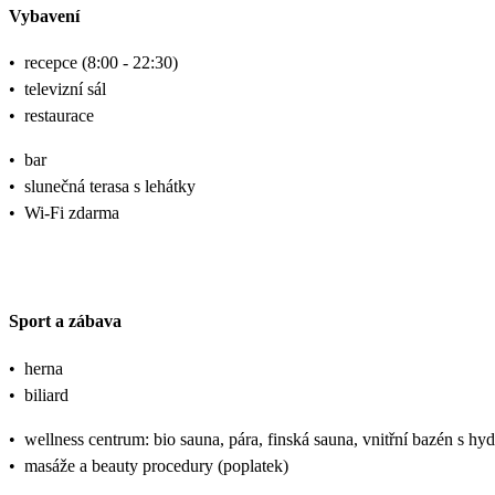
Vybavení
•
recepce (8:00 - 22:30)
•
televizní sál
•
restaurace
•
bar
•
slunečná terasa s lehátky
•
Wi-Fi zdarma
Sport a zábava
•
herna
•
biliard
•
wellness centrum: bio sauna, pára, finská sauna, vnitřní bazén s hy
•
masáže a beauty procedury (poplatek)