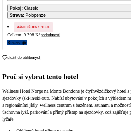
1
2
3
4
5
Pokoj
:
Classic
Strava
:
Polopenze
7
8
9
10
11
12
4 699
4 699
4 699
4 699
4 699
MÁME UŽ JEN 1 POKOJ
Celkem:
9 398 Kč
podrobnosti
14
15
16
17
18
19
4 699
4 699
4 699
4 699
4 699
12 559
Rezervujte
21
22
23
24
25
26
21 799
uložit do oblíbených
28
29
30
31
Proč si vybrat tento hotel
Wellness Hotel Norge na Monte Bondone je čtyřhvězdičkový hotel s
sjezdovky (ski-in/ski-out). Nabízí ubytování v pokojích s výhledem 
s regionálními jídly, wellness centrum s bazénem, saunami a možností
úschovna lyží, parkování a přímý přístup na sjezdovky, což zajišťuje
lyžaře.
Oblíbený hotel přímo na svahu