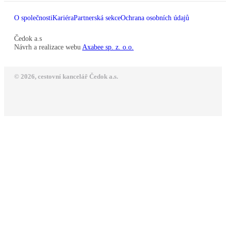
O společnosti
Kariéra
Partnerská sekce
Ochrana osobních údajů
Čedok a.s
Návrh a realizace webu
Axabee sp. z. o.o.
© 2026, cestovní kancelář Čedok a.s.