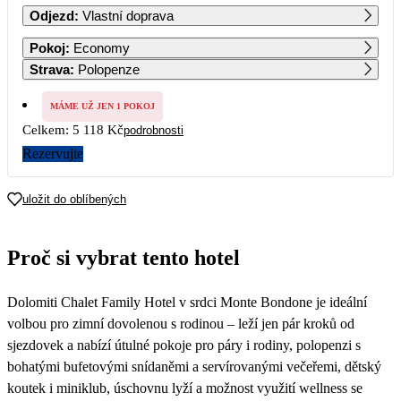
Odjezd
:
Vlastní doprava
1
2
3
4
5
6
Pokoj
:
Economy
4 219
4 089
Strava
:
Polopenze
7
8
9
10
11
12
13
3 969
3 839
2 559
2 559
2 559
2 559
2 559
MÁME UŽ JEN 1 POKOJ
Celkem:
5 118 Kč
podrobnosti
14
15
16
17
18
19
20
2 559
2 559
2 559
2 559
2 559
2 559
2 559
Rezervujte
21
22
23
24
25
26
27
4 149
4 449
15 919
17 119
18 329
21 700
21 700
uložit do oblíbených
28
29
30
31
Proč si vybrat tento hotel
Dolomiti Chalet Family Hotel v srdci Monte Bondone je ideální
volbou pro zimní dovolenou s rodinou – leží jen pár kroků od
sjezdovek a nabízí útulné pokoje pro páry i rodiny, polopenzi s
bohatými bufetovými snídaněmi a servírovanými večeřemi, dětský
koutek i miniklub, úschovnu lyží a možnost využití wellness se