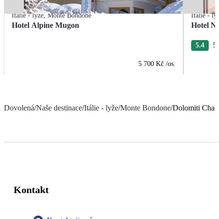
Itálie - lyže
,
Monte Bondone
Itálie - ly
Hotel Alpine Mugon
Hotel N
5.4
5 
5 700 Kč
/os.
Dovolená
/
Naše destinace
/
Itálie - lyže
/
Monte Bondone
/
Dolomiti Chale
Kontakt