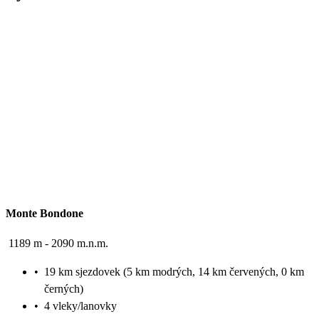
Monte Bondone
1189 m - 2090 m.n.m.
•
19 km sjezdovek (5 km modrých, 14 km červených, 0 km
černých)
•
4 vleky/lanovky