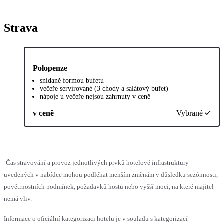
Strava
Polopenze
snídaně formou bufetu
večeře servírované (3 chody a salátový bufet)
nápoje u večeře nejsou zahrnuty v ceně
v ceně
Vybrané
Čas stravování a provoz jednotlivých prvků hotelové infrastruktury
uvedených v nabídce mohou podléhat menším změnám v důsledku sezónnosti,
povětrnostních podmínek, požadavků hostů nebo vyšší moci, na které majitel
nemá vliv.
Informace o oficiální kategorizaci hotelu je v souladu s kategorizací