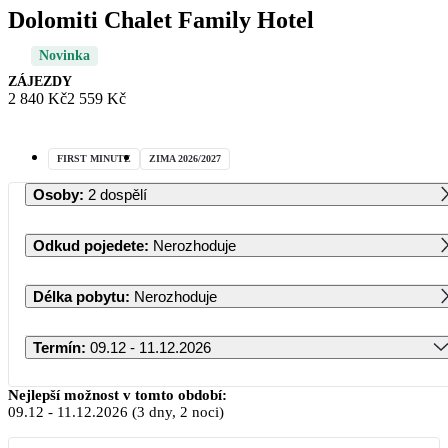
Dolomiti Chalet Family Hotel
Novinka
ZÁJEZDY
2 840 Kč
2 559 Kč
FIRST MINUTE
ZIMA 2026/2027
Osoby
:
2 dospělí
Odkud pojedete
:
Nerozhoduje
Délka pobytu
:
Nerozhoduje
Termín
:
09.12 - 11.12.2026
Prosinec 2026
Nejlepší možnost v tomto období:
09.12
-
11.12.2026
(3 dny, 2 noci)
PO
ÚT
ST
ČT
PÁ
SO
NE