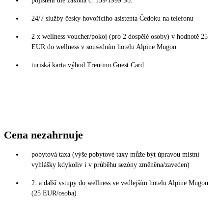
pojištění dle zákona č. 159/1999 Sb.
24/7 služby česky hovořícího asistenta Čedoku na telefonu
2 x wellness voucher/pokoj (pro 2 dospělé osoby) v hodnotě 25
EUR do wellness v sousedním hotelu Alpine Mugon
turiská karta výhod Trentino Guest Card
Cena nezahrnuje
pobytová taxa (výše pobytové taxy může být úpravou místní
vyhlášky kdykoliv i v průběhu sezóny změněna/zaveden)
2. a další vstupy do wellness ve vedlejším hotelu Alpine Mugon
(25 EUR/osoba)