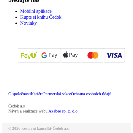
Mobilní aplikace
Kupte si knihu Čedok
Novinky
O společnosti
Kariéra
Partnerská sekce
Ochrana osobních údajů
Čedok a.s
Návrh a realizace webu
Axabee sp. z. o.o.
© 2026, cestovní kancelář Čedok a.s.