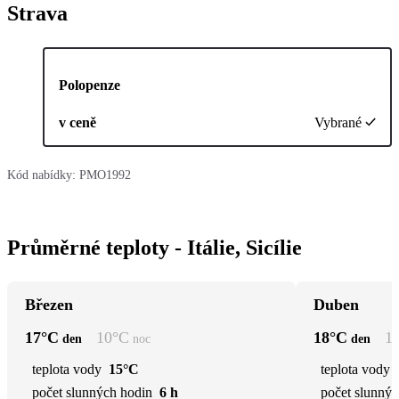
Strava
Polopenze
v ceně
Vybrané
Kód nabídky:
PMO1992
Průměrné teploty - Itálie, Sicílie
Březen
Duben
17
°C
10
°C
18
°C
1
den
noc
den
teplota vody
15°C
teplota vody
počet slunných hodin
6 h
počet slunnýc