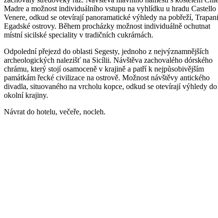
Madre a možnost individuálního vstupu na vyhlídku u hradu Castello 
Venere, odkud se otevírají panoramatické výhledy na pobřeží, Trapani
Egadské ostrovy. Během procházky možnost individuálně ochutnat
místní sicilské speciality v tradičních cukrárnách.
Odpolední přejezd do oblasti Segesty, jednoho z nejvýznamnějších
archeologických nalezišť na Sicílii. Návštěva zachovalého dórského
chrámu, který stojí osamoceně v krajině a patří k nejpůsobivějším
památkám řecké civilizace na ostrově. Možnost návštěvy antického
divadla, situovaného na vrcholu kopce, odkud se otevírají výhledy do
okolní krajiny.
Návrat do hotelu, večeře, nocleh.