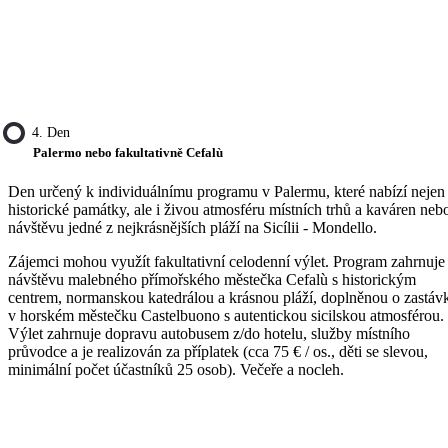
4. Den
Palermo nebo fakultativně Cefalù
Den určený k individuálnímu programu v Palermu, které nabízí nejen
historické památky, ale i živou atmosféru místních trhů a kaváren neb
návštěvu jedné z nejkrásnějších pláží na Sicílii - Mondello.
Zájemci mohou využít fakultativní celodenní výlet. Program zahrnuje
návštěvu malebného přímořského městečka Cefalù s historickým
centrem, normanskou katedrálou a krásnou pláží, doplněnou o zastáv
v horském městečku Castelbuono s autentickou sicilskou atmosférou.
Výlet zahrnuje dopravu autobusem z/do hotelu, služby místního
průvodce a je realizován za příplatek (cca 75 € / os., děti se slevou,
minimální počet účastníků 25 osob). Večeře a nocleh.