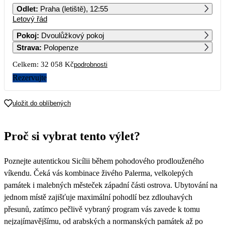
Odlet
:
Praha (letiště), 12:55
Letový řád
1
2
3
4
5
6
7
16 029
Pokoj
:
Dvoulůžkový pokoj
Strava
:
Polopenze
8
9
10
11
12
13
14
Celkem:
32 058 Kč
podrobnosti
15
16
17
18
19
20
21
Rezervujte
22
23
24
25
26
27
28
uložit do oblíbených
18 479
29
30
31
Proč si vybrat tento výlet?
Poznejte autentickou Sicílii během pohodového prodlouženého
víkendu. Čeká vás kombinace živého Palerma, velkolepých
památek i malebných městeček západní části ostrova. Ubytování na
jednom místě zajišťuje maximální pohodlí bez zdlouhavých
přesunů, zatímco pečlivě vybraný program vás zavede k tomu
nejzajímavějšímu, od arabských a normanských památek až po