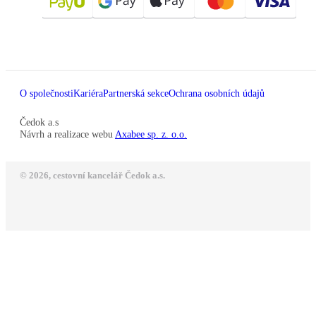
O společnosti
Kariéra
Partnerská sekce
Ochrana osobních údajů
Čedok a.s
Návrh a realizace webu
Axabee sp. z. o.o.
© 2026, cestovní kancelář Čedok a.s.