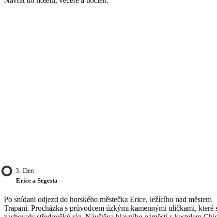
Návrat do hotelu, večeře a nocleh.
3. Den
Erice a Segesta
Po snídani odjezd do horského městečka Erice, ležícího nad městem
Trapani. Procházka s průvodcem úzkými kamennými uličkami, které 
zachovaly středověký ráz. Návštěva hlavního náměstí s kostelem Chi