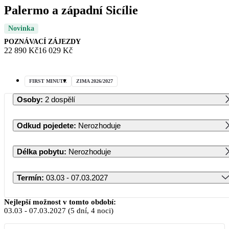
Palermo a západní Sicílie
Novinka
POZNÁVACÍ ZÁJEZDY
22 890 Kč
16 029 Kč
FIRST MINUTE
ZIMA 2026/2027
Osoby
:
2 dospělí
Odkud pojedete
:
Nerozhoduje
Délka pobytu
:
Nerozhoduje
Termín
:
03.03 - 07.03.2027
Březen 2027
Nejlepší možnost v tomto období:
03.03
-
07.03.2027
(5 dní, 4 noci)
PO
ÚT
ST
ČT
PÁ
SO
NE