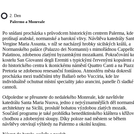
2. Den
Palermo a Monreale
Po snídani procházka s průvodcem historickým centrem Palerma, kde
prolínají arabské, normanské a barokní vlivy. Návštěva katedrály San
Vergine Maria Assunta, v níž se nacházejí hrobky sicilských králů, a
Normanského paláce (Palazzo dei Normanni) s mimořádnou Cappell
Palatinou, zdobenou zlatými byzantskými mozaikami. Pokračování k
kostelu San Giovanni degli Eremiti s typickými červenými kopulemi 
do historického centra k ikonickému náměstí Quattro Canti a na Piazz
Pretoria se zdobenou renesanční fontánou. Atmosféru města dokreslí
procházka mezi tradičními trhy Ballarò nebo Vucciria, kde lze
individuálně ochutnat místní speciality jako arancini, panelle či sladké
cannoli.
Odpoledne se přesunete do nedalekého Monreale, kde navštívíte
katedrálu Santa Maria Nuova, jedno z nejvýznamnějších děl normans
architektury na Sicílii, proslulé bohatou výzdobou zlatých mozaik.
Součástí programu je také prohlídka benediktinského kláštera s křížo
chodbou a zdobenými sloupy. Díky poloze nad městem se během
návštěvy otevírají výhledy na Palermo a okolní krajinu.