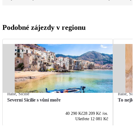
Podobné zájezdy v regionu
Itálie
,
Sicílie
Itálie
,
Sic
Severní Sicílie s vůní moře
To nejle
40 290 Kč
28 209 Kč
/os.
Ušetřete
12 081 Kč