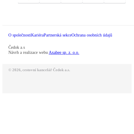
O společnosti
Kariéra
Partnerská sekce
Ochrana osobních údajů
Čedok a.s
Návrh a realizace webu
Axabee sp. z. o.o.
© 2026, cestovní kancelář Čedok a.s.