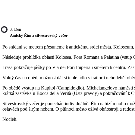
3. Den
Antický Řím a silvestrovský večer
Po snídani se metrem přesuneme k antickému srdci města. Koloseum, 
Následuje prohlídka oblasti Kolosea, Fora Romana a Palatina (vstup C
Trasa pokračuje pěšky po Via dei Fori Imperiali směrem k centru. Zast
Volný čas na oběd; možnost dát si teplé jídlo v trattorii nebo lehčí obě
Po obědě výstup na Kapitol (Campidoglio), Michelangelovo náměstí
krátká zastávka u Bocca della Verità (Ústa pravdy) a pokračování k 
Silvestrovský večer je ponechán individuálně. Řím nabízí mnoho možno
oslavách pod širým nebem. O půlnoci město ožívá ohňostroji a radost
Nocleh.