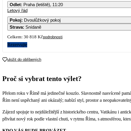
Odlet
:
Praha (letiště), 11:20
Letový řád
Pokoj
:
Dvoulůžkový pokoj
Strava
:
Snídaně
Celkem:
30 818 Kč
podrobnosti
Rezervujte
uložit do oblíbených
Proč si vybrat tento výlet?
Přelom roku v Římě má jedinečné kouzlo. Slavnostně nasvícené památk
Řím není uspěchaný ani okázalý; nabízí styl, prostor a neopakovatelný
Zájezd spojuje to nejdůležitější z historického centra, Vatikánu i an
přivítat nový rok podle vlastní chuti, v rytmu Říma, s atmosférou, kte
KDO VÁS BUDE PROVÁZET