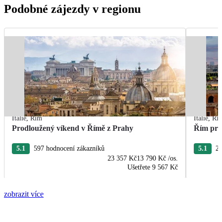
Podobné zájezdy v regionu
Itálie
,
Řím
Itálie
,
Ří
Prodloužený víkend v Římě z Prahy
Řím pro
5.1
597 hodnocení zákazníků
5.1
24
23 357 Kč
13 790 Kč
/os.
Ušetřete
9 567 Kč
zobrazit více