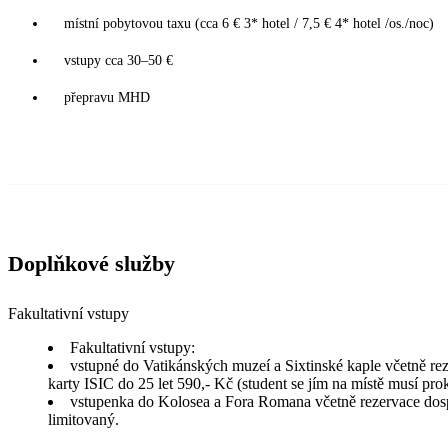
místní pobytovou taxu (cca 6 € 3* hotel / 7,5 € 4* hotel /os./noc)
vstupy cca 30–50 €
přepravu MHD
Doplňkové služby
Fakultativní vstupy
Fakultativní vstupy:
vstupné do Vatikánských muzeí a Sixtinské kaple včetně rezer
karty ISIC do 25 let 590,- Kč (student se jím na místě musí pro
vstupenka do Kolosea a Fora Romana včetně rezervace dospě
limitovaný.