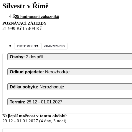
Silvestr v Římě
4.6
25 hodnocení zákazníků
POZNÁVACÍ ZÁJEZDY
21 999 Kč
15 409 Kč
FIRST MINUTE
ZIMA 2026/2027
Osoby
:
2 dospělí
Odkud pojedete
:
Nerozhoduje
Délka pobytu
:
Nerozhoduje
Termín
:
29.12 - 01.01.2027
Nejlepší možnost v tomto období:
29.12
-
01.01.2027
(4 dny, 3 noci)