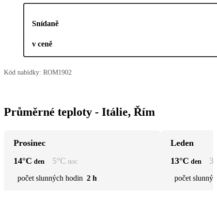
Snídaně
v ceně
Kód nabídky:
ROM1902
Průměrné teploty - Itálie, Řím
Prosinec
Leden
14
°C
5
°C
13
°C
3
den
noc
den
počet slunných hodin
2 h
počet slunnýc