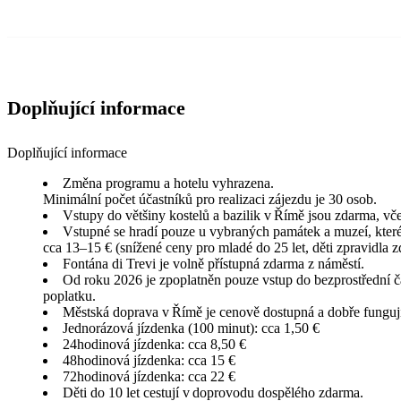
Doplňující informace
Doplňující informace
Změna programu a hotelu vyhrazena.
Minimální počet účastníků pro realizaci zájezdu je 30 osob.
Vstupy do většiny kostelů a bazilik v Římě jsou zdarma, vč
Vstupné se hradí pouze u vybraných památek a muzeí, které 
cca 13–15 € (snížené ceny pro mladé do 25 let, děti zpravidla 
Fontána di Trevi je volně přístupná zdarma z náměstí.
Od roku 2026 je zpoplatněn pouze vstup do bezprostřední část
poplatku.
Městská doprava v Římě je cenově dostupná a dobře fungují
Jednorázová jízdenka (100 minut): cca 1,50 €
24hodinová jízdenka: cca 8,50 €
48hodinová jízdenka: cca 15 €
72hodinová jízdenka: cca 22 €
Děti do 10 let cestují v doprovodu dospělého zdarma.