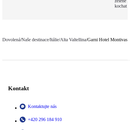
zelené l
kochat c
Dovolená
/
Naše destinace
/
Itálie
/
Alta Valtellina
/
Garni Hotel Montivas
Kontakt
Kontaktujte nás
+420 296 184 910