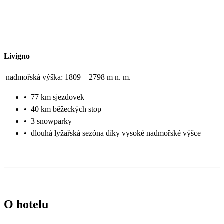
Livigno
nadmořská výška: 1809 – 2798 m n. m.
•
77 km sjezdovek
•
40 km běžeckých stop
•
3 snowparky
•
dlouhá lyžařská sezóna díky vysoké nadmořské výšce
O hotelu