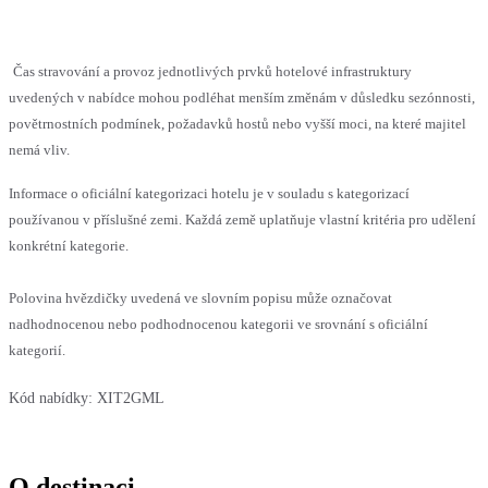
Čas stravování a provoz jednotlivých prvků hotelové infrastruktury
uvedených v nabídce mohou podléhat menším změnám v důsledku sezónnosti,
povětrnostních podmínek, požadavků hostů nebo vyšší moci, na které majitel
nemá vliv.
Informace o oficiální kategorizaci hotelu je v souladu s kategorizací
používanou v příslušné zemi. Každá země uplatňuje vlastní kritéria pro udělení
konkrétní kategorie.
Polovina hvězdičky uvedená ve slovním popisu může označovat
nadhodnocenou nebo podhodnocenou kategorii ve srovnání s oficiální
kategorií.
Kód nabídky:
XIT2GML
O destinaci