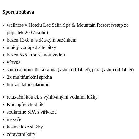
Sport a zábava
•
wellness v Hotelu Lac Salin Spa & Mountain Resort (vstup za
poplatek 20 €/osobu):
•
bazén 13x8 m s dětským bazénkem
•
umělý vodopád a lehátky
•
bazén 5x5 m se slanou vodou
•
vířivka
•
sauna a aromatická sauna (vstup od 14 let), pára (vstup od 14 let)
•
2x multifunkční sprcha
•
horizontální solárium
•
relaxační koutek s vyhřívanými vodními lůžky
•
Kneippův chodník
•
soukromé SPA s vířivkou
•
masáže
•
kosmetické služby
•
zdravotní kúry