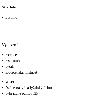
Středisko
•
Livigno
Vybavení
•
recepce
•
restaurace
•
výtah
•
společenská místnost
•
Wi-Fi
•
úschovna lyží a lyžařských bot
•
vyhrazené parkoviště