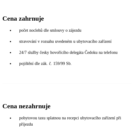
Cena zahrnuje
počet noclehů dle smlouvy o zájezdu
stravování v rozsahu uvedeném u ubytovacího zařízení
24/7 služby česky hovořícího delegáta Čedoku na telefonu
pojištění dle zák. č. 159/99 Sb.
Cena nezahrnuje
pobytovou taxu splatnou na recepci ubytovacího zařízení při
příjezdu