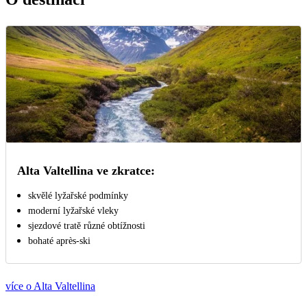
Alta Valtellina ve zkratce:
skvělé lyžařské podmínky
moderní lyžařské vleky
sjezdové tratě různé obtížnosti
bohaté aprѐs-ski
více o Alta Valtellina