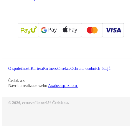
O společnosti
Kariéra
Partnerská sekce
Ochrana osobních údajů
Čedok a.s
Návrh a realizace webu
Axabee sp. z. o.o.
© 2026, cestovní kancelář Čedok a.s.