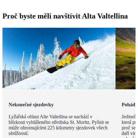
Proč byste měli navštívit Alta Valtellina
Nekonečné sjezdovky
Pohádk
Lyžařská oblast Alte Valtellina se nachází v
Jedinečn
blízkosti vyhlášeného střediska St. Moritz. Pyšnit se
která pr
může ohromujícími 225 kilometry sjezdovek všech
proč se v
obtížností.
daří vi