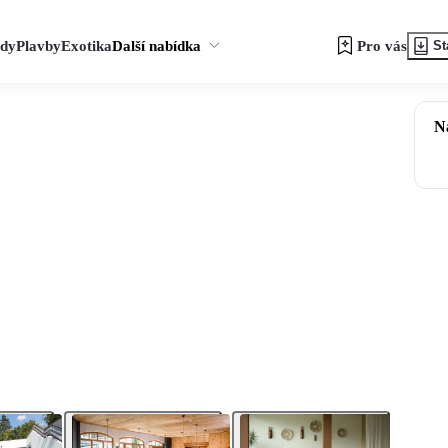
zdy
Plavby
Exotika
Další nabídka
Pro vás
St
N