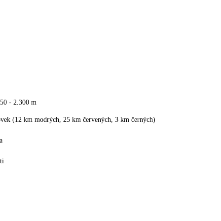
650 - 2.300 m
ovek (12 km modrých, 25 km červených, 3 km černých)
a
ti