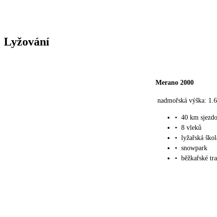
Lyžování
Merano 2000
nadmořská výška: 1.
•
40 km sjezd
•
8 vleků
•
lyžařská škol
•
snowpark
•
běžkařské tra