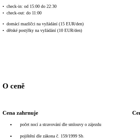
•
check-in: od 15:00 do 22:30
•
check-out: do 11:00
•
domácí mazlíčci na vyžádání (15 EUR/den)
•
dětské postýlky na vyžádání (10 EUR/den)
O ceně
Cena zahrnuje
Ce
počet nocí a stravování dle smlouvy o zájezdu
pojištění dle zákona č. 159/1999 Sb.