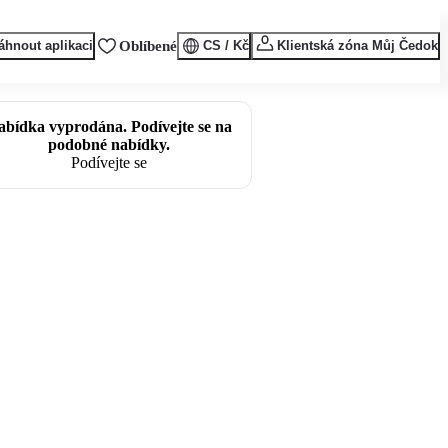
áhnout aplikaci
Oblíbené
CS / Kč
Klientská zóna Můj Čedok
abídka vyprodána. Podívejte se na
podobné nabídky.
Podívejte se