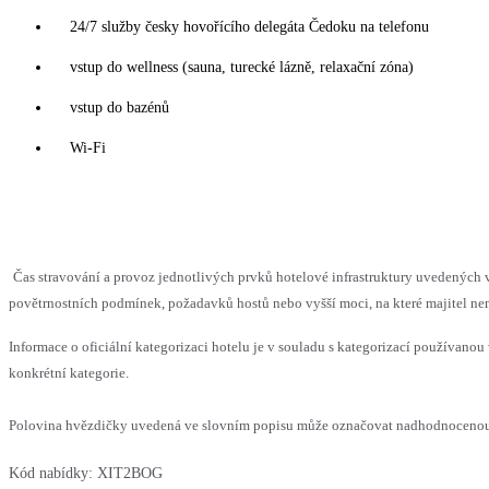
24/7 služby česky hovořícího delegáta Čedoku na telefonu
vstup do wellness (sauna, turecké lázně, relaxační zóna)
vstup do bazénů
Wi-Fi
Čas stravování a provoz jednotlivých prvků hotelové infrastruktury uvedenýc
povětrnostních podmínek, požadavků hostů nebo vyšší moci, na které majitel nem
Informace o oficiální kategorizaci hotelu je v souladu s kategorizací používanou 
konkrétní kategorie.
Polovina hvězdičky uvedená ve slovním popisu může označovat nadhodnocenou n
Kód nabídky:
XIT2BOG