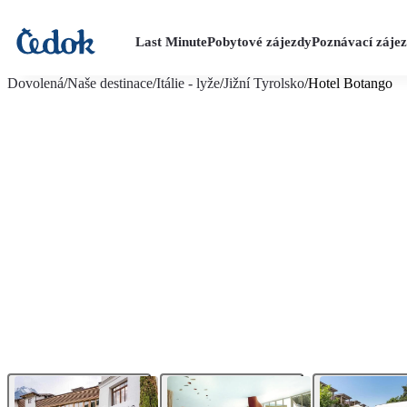
Last Minute
Pobytové zájezdy
Poznávací záje
více fotografií (21)
Dovolená
/
Naše destinace
/
Itálie - lyže
/
Jižní Tyrolsko
/
Hotel Botango