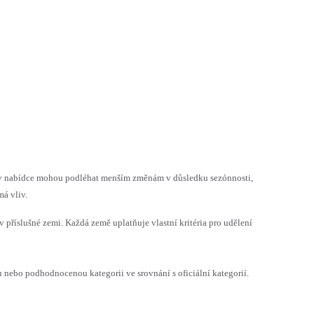
h v nabídce mohou podléhat menším změnám v důsledku sezónnosti,
á vliv.
v příslušné zemi. Každá země uplatňuje vlastní kritéria pro udělení
ebo podhodnocenou kategorii ve srovnání s oficiální kategorií.