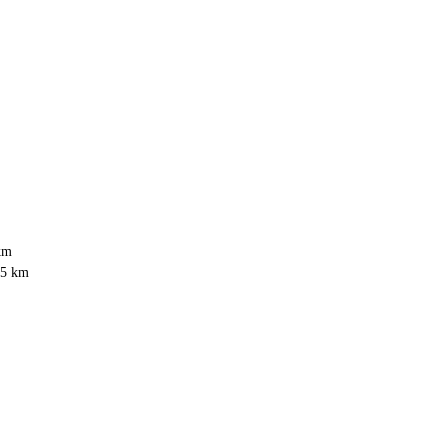
km
05 km