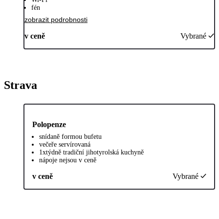
fén
zobrazit podrobnosti
v ceně
Vybrané
Strava
Polopenze
snídaně formou bufetu
večeře servírovaná
1xtýdně tradiční jihotyrolská kuchyně
nápoje nejsou v ceně
v ceně
Vybrané