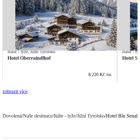
Itálie - lyže
,
Jižní Tyrolsko
Itálie - ly
Hotel Oberraindlhof
Hotel Se
8 220 Kč
/os.
zobrazit více
Dovolená
/
Naše destinace
/
Itálie - lyže
/
Jižní Tyrolsko
/
Hotel Blu Senale