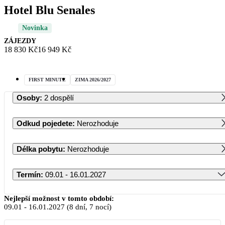
Hotel Blu Senales
Novinka
ZÁJEZDY
18 830 Kč
16 949 Kč
FIRST MINUTE
ZIMA 2026/2027
Osoby
:
2 dospělí
Odkud pojedete
:
Nerozhoduje
Délka pobytu
:
Nerozhoduje
Termín
:
09.01 - 16.01.2027
Leden 2027
Nejlepší možnost v tomto období:
09.01
-
16.01.2027
(8 dní, 7 nocí)
PO
ÚT
ST
ČT
PÁ
SO
NE