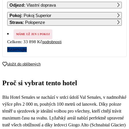
Odjezd
:
Vlastní doprava
1
2
3
Pokoj
:
Pokoj Superior
28 219
Strava
:
Polopenze
4
5
6
7
8
9
10
16 949
MÁME UŽ JEN 1 POKOJ
Celkem:
33 898 Kč
podrobnosti
11
12
13
14
15
16
17
22 619
Rezervujte
18
19
20
21
22
23
24
22 619
uložit do oblíbených
25
26
27
28
29
30
31
25 139
Proč si vybrat tento hotel
Blu Hotel Senales se nachází v srdci údolí Val Senales, v nadmořské
výšce přes 2 000 m, pouhých 100 metrů od lanovek. Díky poloze
téměř u sjezdovek je ideální volbou pro všechny, kteří chtějí trávit
maximum času na svahu. Lyžařský areál nabízí perfektně upravené
tratě všech obtížností a díky ledovci Giogo Alto (Schnalstal Glacier)