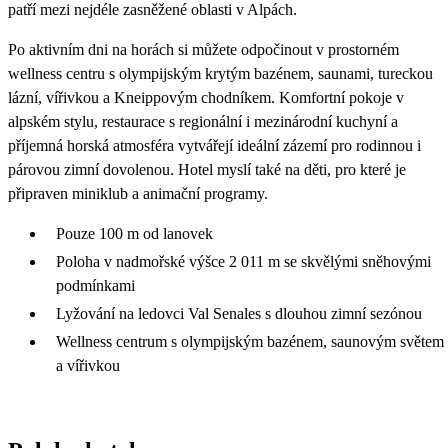
patří mezi nejdéle zasněžené oblasti v Alpách.
Po aktivním dni na horách si můžete odpočinout v prostorném
wellness centru s olympijským krytým bazénem, saunami, tureckou
lázní, vířivkou a Kneippovým chodníkem. Komfortní pokoje v
alpském stylu, restaurace s regionální i mezinárodní kuchyní a
příjemná horská atmosféra vytvářejí ideální zázemí pro rodinnou i
párovou zimní dovolenou. Hotel myslí také na děti, pro které je
připraven miniklub a animační programy.
Pouze 100 m od lanovek
Poloha v nadmořské výšce 2 011 m se skvělými sněhovými
podmínkami
Lyžování na ledovci Val Senales s dlouhou zimní sezónou
Wellness centrum s olympijským bazénem, saunovým světem
a vířivkou