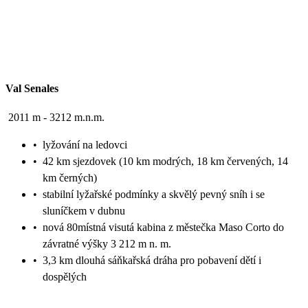
Val Senales
2011 m - 3212 m.n.m.
•
lyžování na ledovci
•
42 km sjezdovek (10 km modrých, 18 km červených, 14
km černých)
•
stabilní lyžařské podmínky a skvělý pevný sníh i se
sluníčkem v dubnu
•
nová 80místná visutá kabina z městečka Maso Corto do
závratné výšky 3 212 m n. m.
•
3,3 km dlouhá sáňkařská dráha pro pobavení dětí i
dospělých