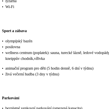
•
lyžárna
•
Wi-Fi
Sport a zábava
•
olympijský bazén
•
posilovna
•
wellness centrum (poplatek): sauna, turecké lázně, ledové vodopády
kneippův chodník,vířivka
•
animační program pro děti (5 hodin denně, 6 dní v týdnu)
•
živá večerní hudba (3 dny v týdnu)
Parkování
•
bezplatné venkovní parkování (omezená kapacita)