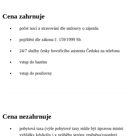
Cena zahrnuje
počet nocí a stravování dle smlouvy o zájezdu
pojištění dle zákona č. 159/1999 Sb.
24/7 služby česky hovořícího asistenta Čedoku na telefonu
vstup do bazénu
vstup do posilovny
Cena nezahrnuje
pobytová taxa (výše pobytové taxy může být úpravou místní
vyhlášky kdykoliv i v průběhu sezóny změněna/zaveden)