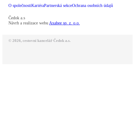
O společnosti
Kariéra
Partnerská sekce
Ochrana osobních údajů
Čedok a.s
Návrh a realizace webu
Axabee sp. z. o.o.
© 2026, cestovní kancelář Čedok a.s.