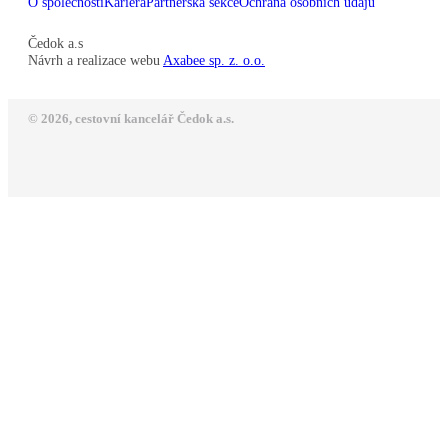
O společnosti
Kariéra
Partnerská sekce
Ochrana osobních údajů
Čedok a.s
Návrh a realizace webu
Axabee sp. z. o.o.
© 2026, cestovní kancelář Čedok a.s.