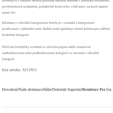
uvedených v nabídce mohou podléhat menším změnám v důsledku sezónnosti,
povětrnostních podmínek, požadavků hostů nebo vyšší moci, na které majitel
nemá vliv.
Informace o oficiální kategorizaci hotelu je v souladu s kategorizací
používanou v příslušné zemi. Každá země uplatňuje vlastní kritéria pro udělení
konkrétní kategorie.
Polovina hvězdičky uvedená ve slovním popisu může označovat
nadhodnocenou nebo podhodnocenou kategorii ve srovnání s oficiální
kategorií.
Kód nabídky:
XIT2PEZ
Dovolená
/
Naše destinace
/
Itálie
/
Dolomiti Superski
/
Residence Pez Gaj