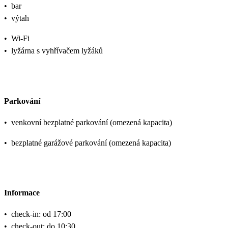
•
bar
•
výtah
•
Wi-Fi
•
lyžárna s vyhřívačem lyžáků
Parkování
•
venkovní bezplatné parkování (omezená kapacita)
•
bezplatné garážové parkování (omezená kapacita)
Informace
•
check-in: od 17:00
•
check-out: do 10:30