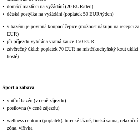
•
domácí mazlíčci na vyžádání (20 EUR/den)
•
dětská postýlka na vyžádání (poplatek 50 EUR/týden)
•
v bazénu je povinná koupací čepice (možnost nákupu na recepci za
EUR)
•
při příjezdu vybírána vratná kauce 150 EUR
•
závěrečný úklid: poplatek 70 EUR na místě(kuchyňský kout uklízí
hosté)
Sport a zábava
•
vnitřní bazén (v ceně zájezdu)
•
posilovna (v ceně zájezdu)
•
wellness centrum (poplatek): turecké lázně, finská sauna, relaxační
zóna, vířivka