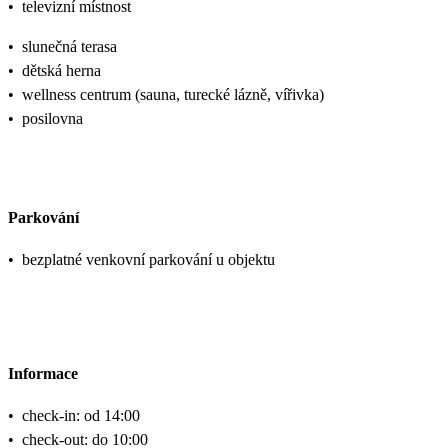
•
televizní místnost
•
slunečná terasa
•
dětská herna
•
wellness centrum (sauna, turecké lázně, vířivka)
•
posilovna
Parkování
•
bezplatné venkovní parkování u objektu
Informace
•
check-in: od 14:00
•
check-out: do 10:00