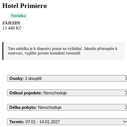
Hotel Primiero
Novinka
ZÁJEZDY
13 440 Kč
Tato nabídka je k dispozici pouze na vyžádání. Jakmile přistoupíte k
rezervaci, vyplňte prosím kontaktní formulář.
Osoby
:
2 dospělí
Odkud pojedete
:
Nerozhoduje
Délka pobytu
:
Nerozhoduje
Termín
:
07.01 - 14.01.2027