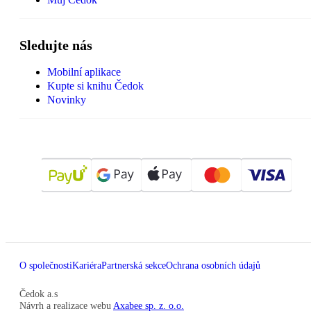
Sledujte nás
Mobilní aplikace
Kupte si knihu Čedok
Novinky
O společnosti
Kariéra
Partnerská sekce
Ochrana osobních údajů
Čedok a.s
Návrh a realizace webu
Axabee sp. z. o.o.