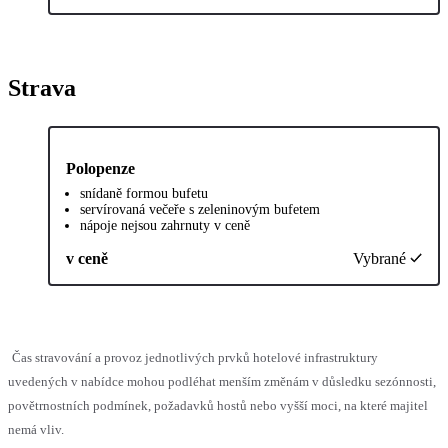
Strava
Polopenze
snídaně formou bufetu
servírovaná večeře s zeleninovým bufetem
nápoje nejsou zahrnuty v ceně
v ceně
Vybrané
Čas stravování a provoz jednotlivých prvků hotelové infrastruktury
uvedených v nabídce mohou podléhat menším změnám v důsledku sezónnosti,
povětrnostních podmínek, požadavků hostů nebo vyšší moci, na které majitel
nemá vliv.