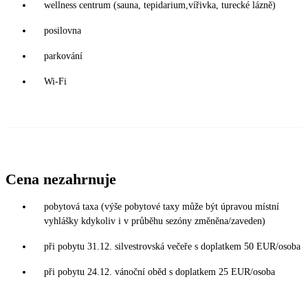
wellness centrum (sauna, tepidarium,vířivka, turecké lázně)
posilovna
parkování
Wi-Fi
Cena nezahrnuje
pobytová taxa (výše pobytové taxy může být úpravou místní
vyhlášky kdykoliv i v průběhu sezóny změněna/zaveden)
při pobytu 31.12. silvestrovská večeře s doplatkem 50 EUR/osoba
při pobytu 24.12. vánoční oběd s doplatkem 25 EUR/osoba