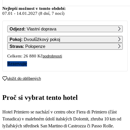
Leden 2027
Nejlepší možnost v tomto období:
07.01
-
14.01.2027
(8 dní, 7 nocí)
PO
ÚT
ST
ČT
PÁ
SO
NE
Odjezd
:
Vlastní doprava
1
2
3
Pokoj
:
Dvoulůžkový pokoj
17 420
16 510
15 600
Strava
:
Polopenze
4
5
6
7
8
9
10
Celkem:
26 880 Kč
podrobnosti
15 060
14 520
13 980
13 440
13 440
13 440
13 440
Rezervujte
11
12
13
14
15
16
17
13 440
13 440
13 440
13 440
13 440
13 440
13 440
uložit do oblíbených
18
19
20
21
22
23
24
13 440
13 440
13 440
13 440
13 440
13 440
13 440
Proč si vybrat tento hotel
25
26
27
28
29
30
31
13 440
13 440
13 610
13 780
13 950
14 120
14 290
Hotel Primiero se nachází v centru obce Fiera di Primiero (část
Tonadica) v malebném údolí italských Dolomit, zhruba 10 km od
lyžařských středisek San Martino di Castrozza či Passo Rolle.