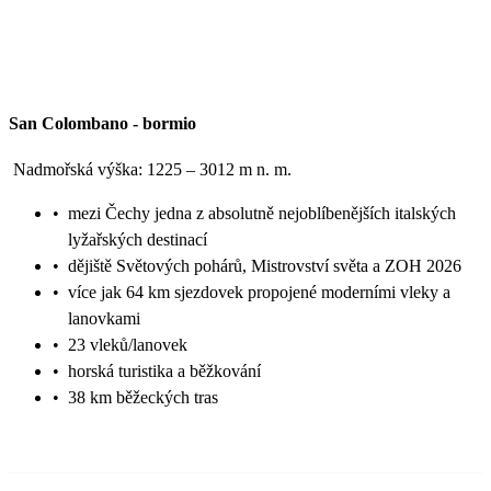
San Colombano
-
bormio
Nadmořská výška: 1225 – 3012 m n. m.
•
mezi Čechy jedna z absolutně nejoblíbenějších italských
lyžařských destinací
•
dějiště Světových pohárů, Mistrovství světa a ZOH 2026
•
více jak 64 km sjezdovek propojené moderními vleky a
lanovkami
•
23 vleků/lanovek
•
horská turistika a běžkování
•
38 km běžeckých tras