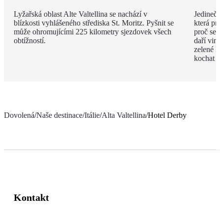
Lyžařská oblast Alte Valtellina se nachází v
Jedinečn
blízkosti vyhlášeného střediska St. Moritz. Pyšnit se
která pr
může ohromujícími 225 kilometry sjezdovek všech
proč se v
obtížností.
daří vi
zelené l
kochat c
Dovolená
/
Naše destinace
/
Itálie
/
Alta Valtellina
/
Hotel Derby
Kontakt