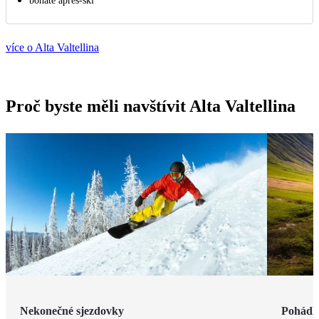
bohaté aprѐs-ski
více o Alta Valtellina
Proč byste měli navštívit Alta Valtellina
Nekonečné sjezdovky
Pohádk