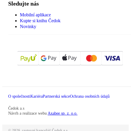
Sledujte nás
Mobilní aplikace
Kupte si knihu Čedok
Novinky
O společnosti
Kariéra
Partnerská sekce
Ochrana osobních údajů
Čedok a.s
Návrh a realizace webu
Axabee sp. z. o.o.
© 2026, cestovní kancelář Čedok a.s.