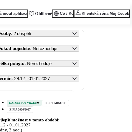
áhnout aplikaci
Oblíbené
CS / Kč
Klientská zóna Můj Čedok
Osoby
:
2 dospělí
dkud pojedete
:
Nerozhoduje
élka pobytu
:
Nerozhoduje
ermín
:
29.12 - 01.01.2027
DATUM POTVRZENO
FIRST MINUTE
ZIMA 2026/2027
jlepší možnost v tomto období:
.12
-
01.01.2027
 dny, 3 noci)