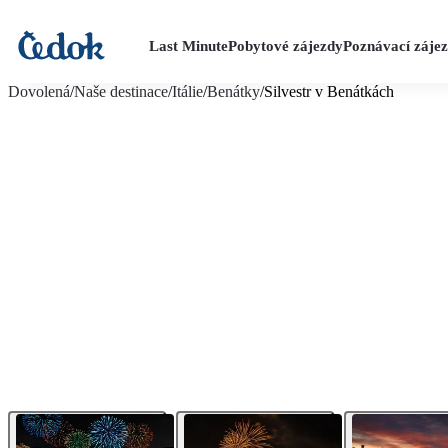
Last Minute
Pobytové zájezdy
Poznávací záje
více fotografií (5)
Dovolená
/
Naše destinace
/
Itálie
/
Benátky
/
Silvestr v Benátkách