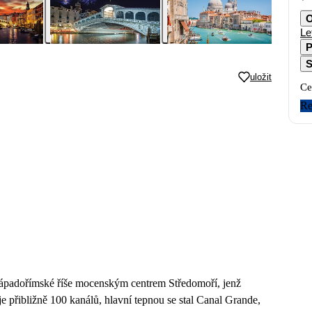
O
Le
P
S
uložit
Ce
Re
 západořímské říše mocenským centrem Středomoří, jenž
 přibližně 100 kanálů, hlavní tepnou se stal Canal Grande,