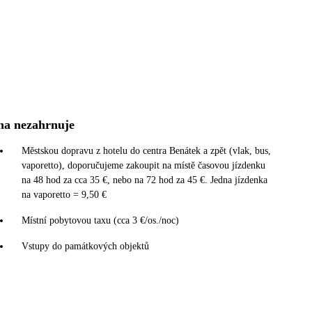
na nezahrnuje
Městskou dopravu z hotelu do centra Benátek a zpět (vlak, bus,
vaporetto), doporučujeme zakoupit na místě časovou jízdenku
na 48 hod za cca 35 €, nebo na 72 hod za 45 €. Jedna jízdenka
na vaporetto = 9,50 €
Místní pobytovou taxu (cca 3 €/os./noc)
Vstupy do památkových objektů