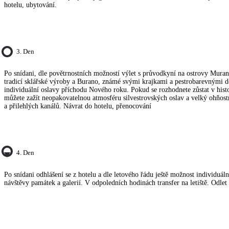
hotelu, ubytování.
3. Den
Po snídani, dle povětrnostních možností výlet s průvodkyní na ostrovy Muran
tradicí sklářské výroby a Burano, známé svými krajkami a pestrobarevnými 
individuální oslavy příchodu Nového roku. Pokud se rozhodnete zůstat v hist
můžete zažít neopakovatelnou atmosféru silvestrovských oslav a velký ohňos
a přilehlých kanálů. Návrat do hotelu, přenocování
4. Den
Po snídani odhlášení se z hotelu a dle letového řádu ještě možnost individuá
návštěvy památek a galerií. V odpoledních hodinách transfer na letiště. Odlet