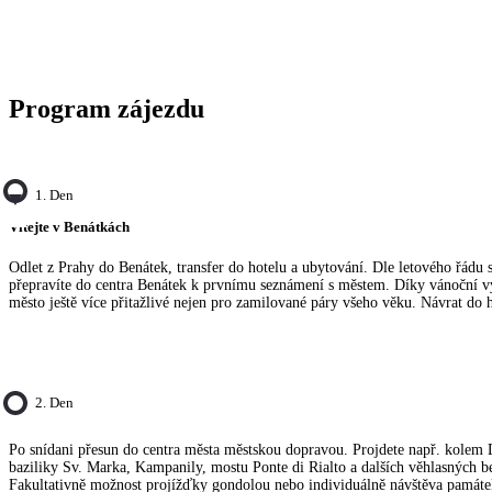
Program zájezdu
1. Den
Vítejte v Benátkách
Odlet z Prahy do Benátek, transfer do hotelu a ubytování. Dle letového řádu 
přepravíte do centra Benátek k prvnímu seznámení s městem. Díky vánoční v
město ještě více přitažlivé nejen pro zamilované páry všeho věku. Návrat do 
2. Den
Po snídani přesun do centra města městskou dopravou. Projdete např. kolem 
baziliky Sv. Marka, Kampanily, mostu Ponte di Rialto a dalších věhlasných 
Fakultativně možnost projížďky gondolou nebo individuálně návštěva památek