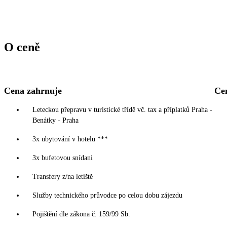
O ceně
Cena zahrnuje
Ce
Leteckou přepravu v turistické třídě vč. tax a příplatků Praha -
Benátky - Praha
3x ubytování v hotelu ***
3x bufetovou snídani
Transfery z/na letiště
Služby technického průvodce po celou dobu zájezdu
Pojištění dle zákona č. 159/99 Sb.