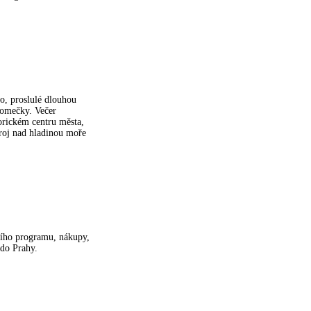
o, proslulé dlouhou
domečky. Večer
orickém centru města,
troj nad hladinou moře
lního programu, nákupy,
 do Prahy.