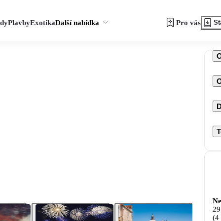
zdy
Plavby
Exotika
Další nabídka
Pro vás
St
O
D
T
Ne
29
(4