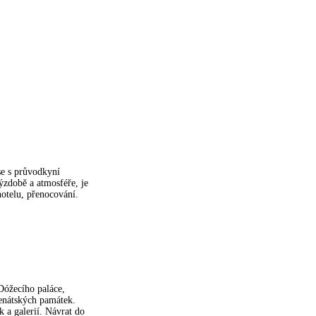
se s průvodkyní
ýzdobě a atmosféře, je
hotelu, přenocování.
Dóžecího paláce,
benátských památek.
 a galerií. Návrat do