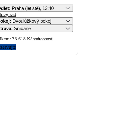
dlet
:
Praha (letiště), 13:40
tový řád
okoj
:
Dvoulůžkový pokoj
trava
:
Snídaně
lkem:
33 618 Kč
podrobnosti
zervujte