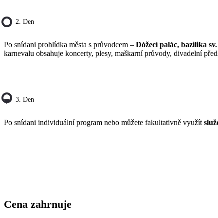
2. Den
Po snídani prohlídka města s průvodcem –
Dóžecí palác, bazilika s
karnevalu obsahuje koncerty, plesy, maškarní průvody, divadelní před
3. Den
Po snídani individuální program nebo můžete fakultativně využít
služ
Cena zahrnuje