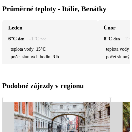
Průměrné teploty - Itálie, Benátky
Leden
Únor
6
°C
-1
°C
8
°C
1
°
den
noc
den
teplota vody
15°C
teplota vody
počet slunných hodin
3 h
počet slunnýc
Podobné zájezdy v regionu