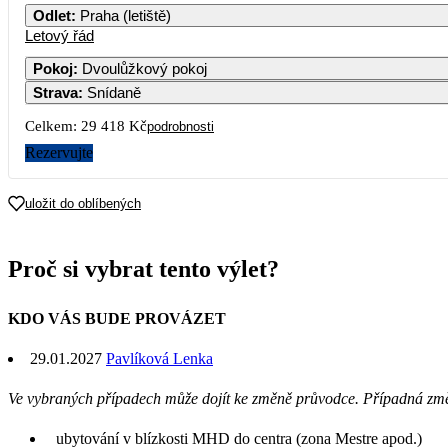
Odlet
:
Praha (letiště)
Letový řád
Pokoj
:
Dvoulůžkový pokoj
Strava
:
Snídaně
Celkem:
29 418 Kč
podrobnosti
Rezervujte
uložit do oblíbených
Proč si vybrat tento výlet?
KDO VÁS BUDE PROVÁZET
29.01.2027
Pavlíková Lenka
Ve vybraných případech může dojít ke změně průvodce. Případná zm
ubytování v blízkosti MHD do centra (zona Mestre apod.)