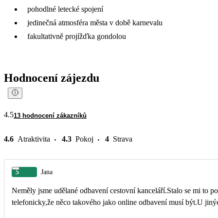
pohodlné letecké spojení
jedinečná atmosféra města v době karnevalu
fakultativně projížďka gondolou
Hodnocení zájezdu
4.5
13 hodnocení zákazníků
4.6
Atraktivita
4.3
Pokoj
4
Strava
5
Jana
Neměly jsme udělané odbavení cestovní kanceláří.Stalo se mi to po
telefonicky,že něco takového jako online odbavení musí být.U jinýc