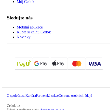
Můj Čedok
Sledujte nás
Mobilní aplikace
Kupte si knihu Čedok
Novinky
O společnosti
Kariéra
Partnerská sekce
Ochrana osobních údajů
Čedok a.s
Návrh a realizace webu
Axabee sp. z. o.o.