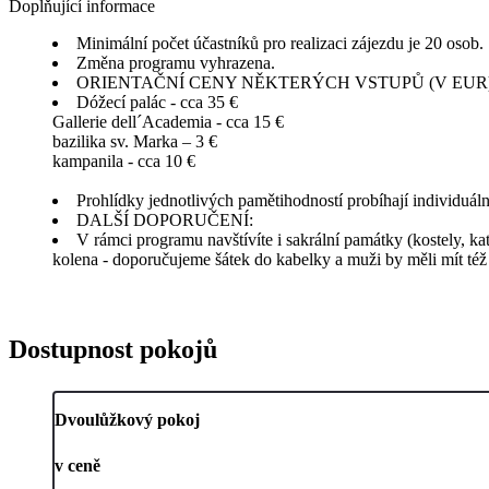
Doplňující informace
Minimální počet účastníků pro realizaci zájezdu je 20 osob.
Změna programu vyhrazena.
ORIENTAČNÍ CENY NĚKTERÝCH VSTUPŮ (V EUR)
Dóžecí palác - cca 35 €
Gallerie dell´Academia - cca 15 €
bazilika sv. Marka – 3 €
kampanila - cca 10 €
Prohlídky jednotlivých pamětihodností probíhají individuá
DALŠÍ DOPORUČENÍ:
V rámci programu navštívíte i sakrální památky (kostely, ka
kolena - doporučujeme šátek do kabelky a muži by měli mít též
Dostupnost pokojů
Dvoulůžkový pokoj
v ceně