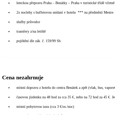
leteckou přepravu Praha – Benátky – Praha v turistické třídě včetně 
2x noclehy s buffetovou snídaní v hotelu *** na předměstí Mestre
služby průvodce
transfery z/na letiště
pojištění dle zák. č. 159/99 Sb.
Cena nezahrnuje
místní dopravu z hotelu do centra Benátek a zpět (vlak, bus, vapor
časovou jízdenku na 48 hod za cca 35 €, nebo na 72 hod za 45 €. Je
místní pobytovou taxu (cca 3 €/os./noc)