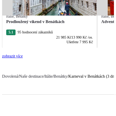
Itálie
,
Benátky
Itálie
,
Ben
Prodloužený víkend v Benátkách
Advent 
5.1
95 hodnocení zákazníků
21 985 Kč
13 990 Kč
/os.
Ušetřete
7 995 Kč
zobrazit více
Dovolená
/
Naše destinace
/
Itálie
/
Benátky
/
Karneval v Benátkách (3 dn