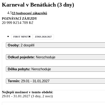
Karneval v Benátkách (3 dny)
4.5
13 hodnocení zákazníků
POZNÁVACÍ ZÁJEZDY
20 999 Kč
14 709 Kč
FIRST MINUTE
ZIMA 2026/2027
Osoby
:
2 dospělí
Odkud pojedete
:
Nerozhoduje
Délka pobytu
:
Nerozhoduje
Termín
:
29.01 - 31.01.2027
Nejlepší možnost v tomto období:
29.01
-
31.01.2027
(3 dny, 2 noci)