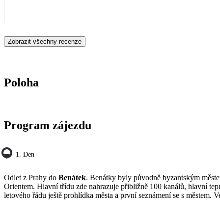
Zobrazit všechny recenze
Poloha
Program zájezdu
1. Den
Odlet z Prahy do
Benátek
. Benátky byly původně byzantským městem
Orientem. Hlavní třídu zde nahrazuje přibližně 100 kanálů, hlavní tep
letového řádu ještě prohlídka města a první seznámení se s městem. Ve