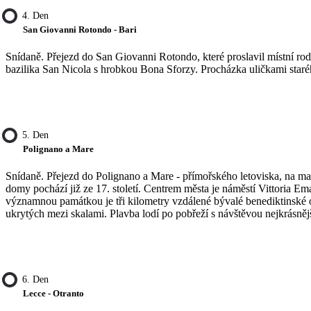
4. Den
San Giovanni Rotondo - Bari
Snídaně. Přejezd do San Giovanni Rotondo, které proslavil místní rod
bazilika San Nicola s hrobkou Bona Sforzy. Procházka uličkami staréh
5. Den
Polignano a Mare
Snídaně. Přejezd do Polignano a Mare - přímořského letoviska, na m
domy pochází již ze 17. století. Centrem města je náměstí Vittoria Em
významnou památkou je tři kilometry vzdálené bývalé benediktinské opa
ukrytých mezi skalami. Plavba lodí po pobřeží s návštěvou nejkrásněj
6. Den
Lecce - Otranto