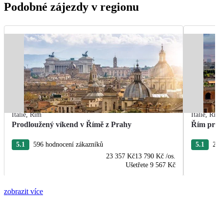
Podobné zájezdy v regionu
Itálie
,
Řím
Itálie
,
Ří
Prodloužený víkend v Římě z Prahy
Řím pro
5.1
596 hodnocení zákazníků
5.1
24
23 357 Kč
13 790 Kč
/os.
Ušetřete
9 567 Kč
zobrazit více