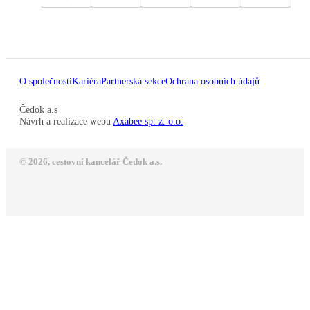
O společnosti
Kariéra
Partnerská sekce
Ochrana osobních údajů
Čedok a.s
Návrh a realizace webu
Axabee sp. z. o.o.
© 2026, cestovní kancelář Čedok a.s.