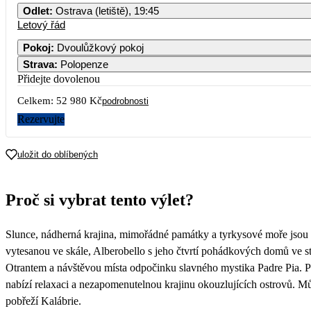
Odlet
:
Ostrava (letiště), 19:45
Letový řád
Pokoj
:
Dvoulůžkový pokoj
Strava
:
Polopenze
Přidejte dovolenou
Celkem:
52 980 Kč
podrobnosti
Rezervujte
uložit do oblíbených
Proč si vybrat tento výlet?
Slunce, nádherná krajina, mimořádné památky a tyrkysové moře jsou p
vytesanou ve skále, Alberobello s jeho čtvrtí pohádkových domů ve sty
Otrantem a návštěvou místa odpočinku slavného mystika Padre Pia. Po
nabízí relaxaci a nezapomenutelnou krajinu okouzlujících ostrovů. M
pobřeží Kalábrie.