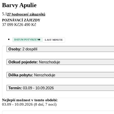
Barvy Apulie
5.1
27 hodnocení zákazníků
POZNÁVACÍ ZÁJEZDY
37 099 Kč
26 490 Kč
DATUM POTVRZENO
LAST MINUTE
Osoby
:
2 dospělí
Odkud pojedete
:
Nerozhoduje
Délka pobytu
:
Nerozhoduje
Termín
:
03.09 - 10.09.2026
Nejlepší možnost v tomto období:
03.09
-
10.09.2026
(8 dní, 7 nocí)