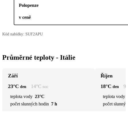
Polopenze
v ceně
Kód nabídky:
SUF2APU
Průměrné teploty - Itálie
Září
Říjen
23
°C
14
°C
18
°C
9
den
noc
den
teplota vody
23°C
teplota vody
počet slunných hodin
7 h
počet slunnýc