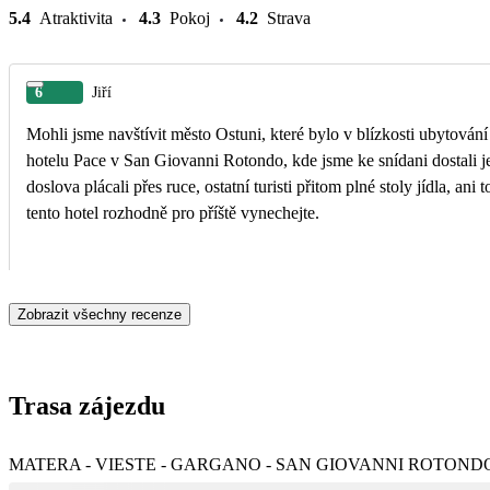
5.4
Atraktivita
4.3
Pokoj
4.2
Strava
6
Jiří
Mohli jsme navštívit město Ostuni, které bylo v blízkosti ubytován
hotelu Pace v San Giovanni Rotondo, kde jsme ke snídani dostali jen
doslova plácali přes ruce, ostatní turisti přitom plné stoly jídla, ani to nesnědli, ale my z Čedoku jsme si vzít nic navíc nemohli, tam se celý zájezd cítil opravdu hrozně,
tento hotel rozhodně pro příště vynechejte.
Zobrazit všechny recenze
Trasa zájezdu
MATERA - VIESTE - GARGANO - SAN GIOVANNI ROTONDO