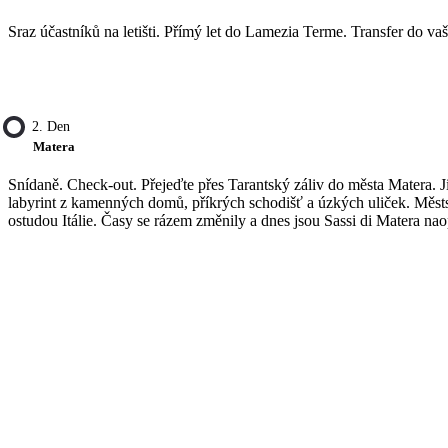
Sraz účastníků na letišti. Přímý let do Lamezia Terme. Transfer do va
2. Den
Matera
Snídaně. Check-out. Přejeďte přes Tarantský záliv do města Matera. Ji
labyrint z kamenných domů, příkrých schodišť a úzkých uliček. Městsk
ostudou Itálie. Časy se rázem změnily a dnes jsou Sassi di Matera nao