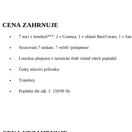
CENA ZAHRNUJE
7 nocí v hotelech***: 2 v Cosenza, 1 v oblasti Bari/Corato, 1 v San
Stravování:7 snídaní, 7 večeří /polopenze/
Leteckou přepravu v turistické třídě včetně všech poplatků
Česky mluvící průvodce
Transfery
Pojištění dle zák. č. 159/99 Sb.