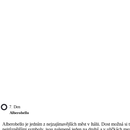
7. Den
Alberobello
Alberobello je jedním z nejzajímavějších měst v Itálii. Dost možná 
nejrůznějšími symboly, jsou nalepené jeden na druhý a v uličkách mez