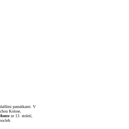
 dalšími památkami. V
ochou Kolose,
 Monte
ze 13. století,
nocleh.