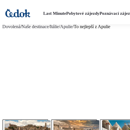
Last Minute
Pobytové zájezdy
Poznávací záje
více fotografií (7)
Dovolená
/
Naše destinace
/
Itálie
/
Apulie
/
To nejlepší z Apulie