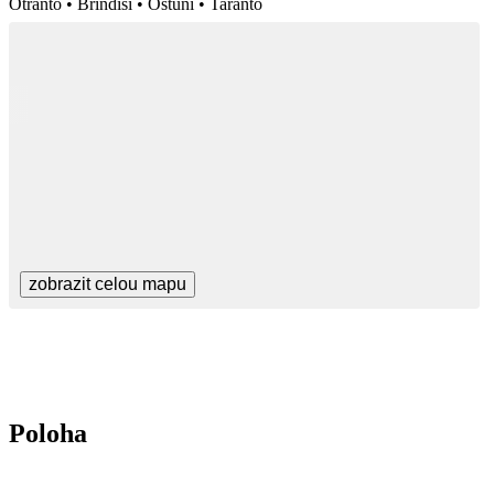
Otranto • Brindisi • Ostuni • Taranto
zobrazit celou mapu
Poloha