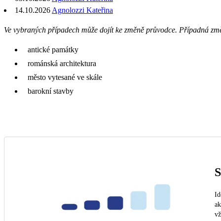
14.10.2026
Agnolozzi Kateřina
Ve vybraných případech může dojít ke změně průvodce. Případná zm
antické památky
románská architektura
město vytesané ve skále
barokní stavby
S
Id
ak
vž