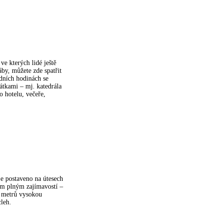
ve kterých lidé ještě
áby, můžete zde spatřit
dních hodinách se
tkami – mj. katedrála
o hotelu, večeře,
je postaveno na útesech
em plným zajímavostí –
1 metrů vysokou
leh.