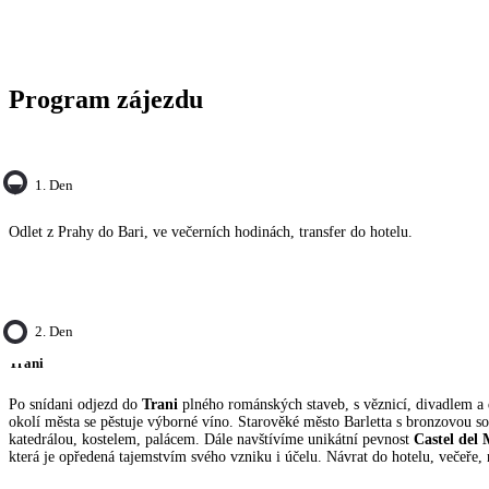
Program zájezdu
1. Den
Odlet z Prahy do Bari, ve večerních hodinách, transfer do hotelu.
2. Den
Trani
Po snídani odjezd do
Trani
plného románských staveb, s věznicí, divadlem a
okolí města se pěstuje výborné víno. Starověké město Barletta s bronzovou s
katedrálou, kostelem, palácem. Dále navštívíme unikátní pevnost
Castel del
která je opředená tajemstvím svého vzniku i účelu. Návrat do hotelu, večeře, 