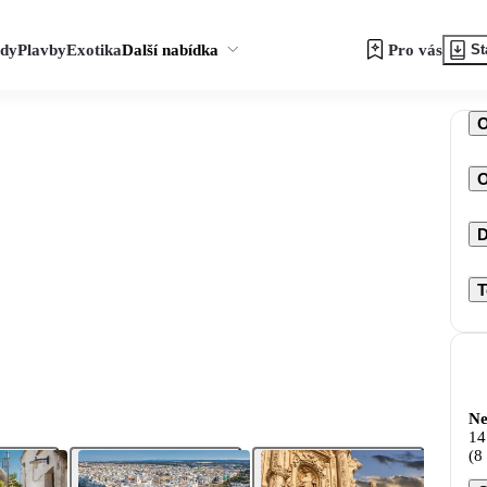
zdy
Plavby
Exotika
Další nabídka
Pro vás
St
O
D
T
Ne
14
(8