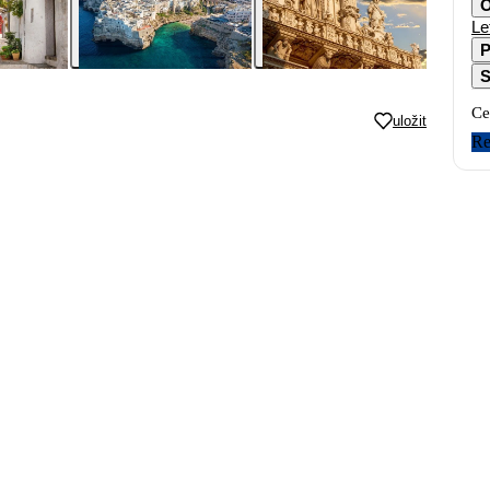
O
Le
P
S
Ce
uložit
Re