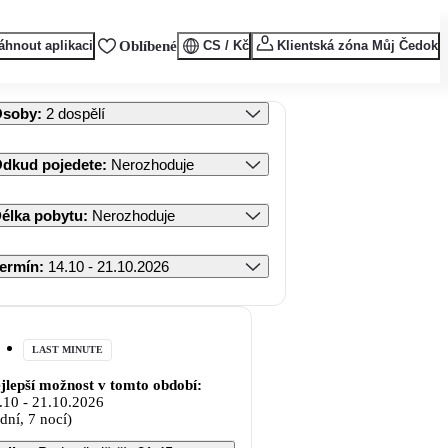
áhnout aplikaci
Oblíbené
CS / Kč
Klientská zóna Můj Čedok
Osoby
:
2 dospělí
dkud pojedete
:
Nerozhoduje
élka pobytu
:
Nerozhoduje
ermín
:
14.10 - 21.10.2026
LAST MINUTE
jlepší možnost v tomto období:
.10
-
21.10.2026
 dní, 7 nocí)