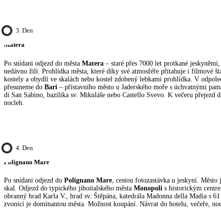
3. Den
Matera
Po snídani odjezd do města
Matera
– staré přes 7000 let protkané jeskyněmi, 
nedávno žili. Prohlídka města, které díky své atmosféře přitahuje i filmové št
kostely a obydlí ve skalách nebo kostel zdobený lebkami prohlídka. V odpole
přesuneme do
Bari
– přístavního město u Jaderského moře s úchvatnými pamá
di San Sabino, bazilika sv. Mikuláše nebo Castello Svevo. K večeru přejezd d
nocleh.
4. Den
Polignano Mare
Po snídani odjezd do
Polignano Mare
, cestou fotozastávka u jeskyní. Město 
skal. Odjezd do typického jihoitalského města
Monopoli
s historickým centr
obranný hrad Karla V., hrad sv. Štěpána, katedrála Madonna della Madia s 6
zvonicí je dominantou města. Možnost koupání. Návrat do hotelu, večeře, noc