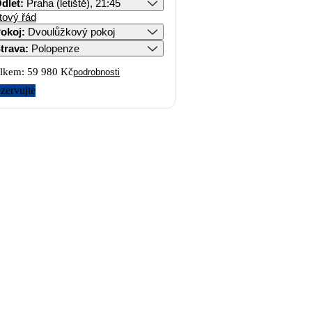
dlet
:
Praha (letiště), 21:45
tový řád
okoj
:
Dvoulůžkový pokoj
trava
:
Polopenze
lkem:
59 980 Kč
podrobnosti
zervujte