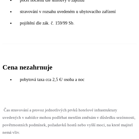
počet noclehů dle smlouvy o zájezdu
stravování v rozsahu uvedeném u ubytovacího zařízení
pojištění dle zák. č. 159/99 Sb.
Cena nezahrnuje
pobytová taxa cca 2,5 €/ osoba a noc
Čas stravování a provoz jednotlivých prvků hotelové infrastruktury
uvedených v nabídce mohou podléhat menším změnám v důsledku sezónnosti,
povětrnostních podmínek, požadavků hostů nebo vyšší moci, na které majitel
nemá vliv.