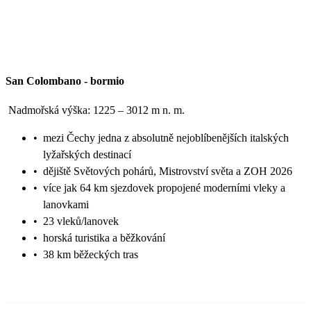
San Colombano
-
bormio
Nadmořská výška: 1225 – 3012 m n. m.
•
mezi Čechy jedna z absolutně nejoblíbenějších italských
lyžařských destinací
•
dějiště Světových pohárů, Mistrovství světa a ZOH 2026
•
více jak 64 km sjezdovek propojené moderními vleky a
lanovkami
•
23 vleků/lanovek
•
horská turistika a běžkování
•
38 km běžeckých tras