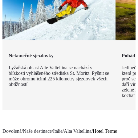
Nekonečné sjezdovky
Pohádk
Lyžařská oblast Alte Valtellina se nachází v
Jedinečn
blízkosti vyhlášeného střediska St. Moritz. Pyšnit se
která pr
může ohromujícími 225 kilometry sjezdovek všech
proč se v
obtížností.
daří vi
zelené l
kochat c
Dovolená
/
Naše destinace
/
Itálie
/
Alta Valtellina
/
Hotel Terme