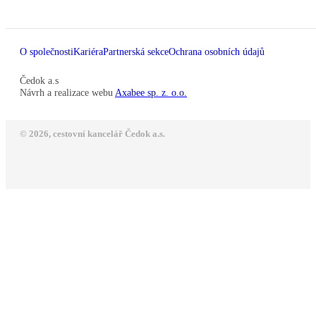
O společnosti
Kariéra
Partnerská sekce
Ochrana osobních údajů
Čedok a.s
Návrh a realizace webu
Axabee sp. z. o.o.
© 2026, cestovní kancelář Čedok a.s.