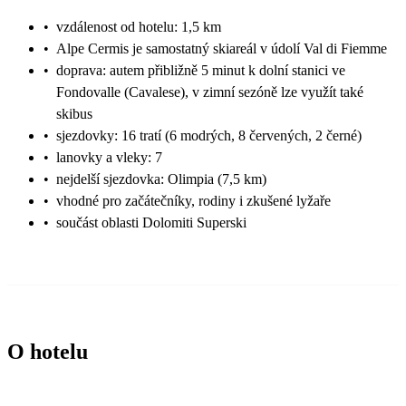
•
vzdálenost od hotelu: 1,5 km
•
Alpe Cermis je samostatný skiareál v údolí Val di Fiemme
•
doprava: autem přibližně 5 minut k dolní stanici ve
Fondovalle (Cavalese), v zimní sezóně lze využít také
skibus
•
sjezdovky: 16 tratí (6 modrých, 8 červených, 2 černé)
•
lanovky a vleky: 7
•
nejdelší sjezdovka: Olimpia (7,5 km)
•
vhodné pro začátečníky, rodiny i zkušené lyžaře
•
součást oblasti Dolomiti Superski
O hotelu