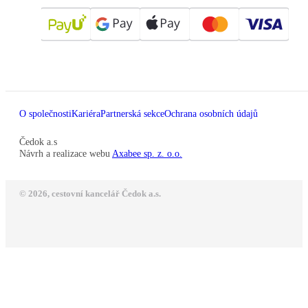
O společnosti
Kariéra
Partnerská sekce
Ochrana osobních údajů
Čedok a.s
Návrh a realizace webu
Axabee sp. z. o.o.
© 2026, cestovní kancelář Čedok a.s.