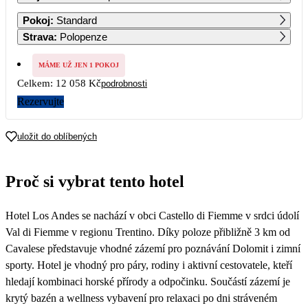
1
2
3
4
5
6
Pokoj
:
Standard
Strava
:
Polopenze
7
8
9
10
11
12
13
6 029
6 029
6 029
6 029
6 029
MÁME UŽ JEN 1 POKOJ
Celkem:
12 058 Kč
podrobnosti
14
15
16
17
18
19
20
10 039
Rezervujte
21
22
23
24
25
26
27
10 039
10 039
10 909
11 789
12 659
13 529
uložit do oblíbených
28
29
30
31
Proč si vybrat tento hotel
Hotel Los Andes se nachází v obci Castello di Fiemme v srdci údolí
Val di Fiemme v regionu Trentino. Díky poloze přibližně 3 km od
Cavalese představuje vhodné zázemí pro poznávání Dolomit i zimní
sporty. Hotel je vhodný pro páry, rodiny i aktivní cestovatele, kteří
hledají kombinaci horské přírody a odpočinku. Součástí zázemí je
krytý bazén a wellness vybavení pro relaxaci po dni stráveném