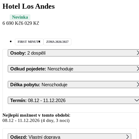
Hotel Los Andes
Novinka
6 690 Kč
6 029 Kč
FIRST MINUTE
ZIMA 2026/2027
Osoby
:
2 dospělí
Odkud pojedete
:
Nerozhoduje
Délka pobytu
:
Nerozhoduje
Termín
:
08.12 - 11.12.2026
Prosinec 2026
Nejlepší možnost v tomto období:
08.12
-
11.12.2026
(4 dny, 3 noci)
PO
ÚT
ST
ČT
PÁ
SO
NE
Odjezd
:
Vlastní doprava