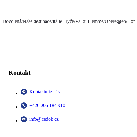
Dovolená
/
Naše destinace
/
Itálie - lyže
/
Val di Fiemme/Obereggen
/
Hote
Kontakt
Kontaktujte nás
+420 296 184 910
info@cedok.cz