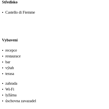
Středisko
•
Castello di Fiemme
Vybavení
•
recepce
•
restaurace
•
bar
•
výtah
•
terasa
•
zahrada
•
Wi-Fi
•
lyžárna
•
úschovna zavazadel