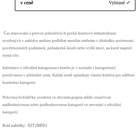
v ceně
Vybrané
Čas stravování a provoz jednotlivých prvků hotelové infrastruktury
uvedených v nabídce mohou podléhat menším změnám v důsledku sezónnosti,
povětrnostních podmínek, požadavků hostů nebo vyšší moci, na které majitel
nemá vliv.
Informace o oficiální kategorizaci hotelu je v souladu s kategorizací
používanou v příslušné zemi. Každá země uplatňuje vlastní kritéria pro udělení
konkrétní kategorie.
Polovina hvězdičky uvedená ve slovním popisu může označovat
nadhodnocenou nebo podhodnocenou kategorii ve srovnání s oficiální
kategorií.
Kód nabídky:
XIT2MNO