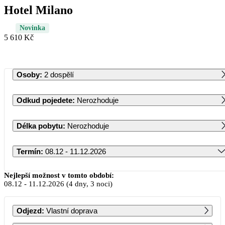
Hotel Milano
Novinka
5 610 Kč
Osoby
:
2 dospělí
Odkud pojedete
:
Nerozhoduje
Délka pobytu
:
Nerozhoduje
Termín
:
08.12 - 11.12.2026
Prosinec 2026
Nejlepší možnost v tomto období:
08.12
-
11.12.2026
(4 dny, 3 noci)
PO
ÚT
ST
ČT
PÁ
SO
NE
Odjezd
:
Vlastní doprava
1
2
3
4
5
6