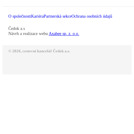
O společnosti
Kariéra
Partnerská sekce
Ochrana osobních údajů
Čedok a.s
Návrh a realizace webu
Axabee sp. z. o.o.
© 2026, cestovní kancelář Čedok a.s.