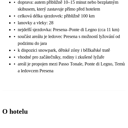
•
doprava: autem přibližně 10–15 minut nebo bezplatným
skibusem, který zastavuje přímo před hotelem
•
celková délka sjezdovek: přibližně 100 km
•
lanovky a vleky: 28
•
nejdelší sjezdovka: Presena–Ponte di Legno (cca 11 km)
•
součást areálu je ledovec Presena s možností lyžování od
podzimu do jara
•
k dispozici snowpark, dětské zóny i běžkařské tratě
•
vhodné pro začátečníky, rodiny i zkušené lyžaře
•
areál je propojen mezi Passo Tonale, Ponte di Legno, Temù
a ledovcem Presena
O hotelu