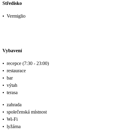
Středisko
•
Vermiglio
Vybavení
•
recepce (7:30 - 23:00)
•
restaurace
•
bar
•
výtah
•
terasa
•
zahrada
•
společenská místnost
•
Wi-Fi
•
lyžárna