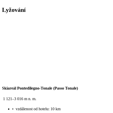
Lyžování
Skiareál Pontedilegno-Tonale (Passo Tonale)
1 121–3 016 m n. m.
•
vzdálenost od hotelu: 10 km