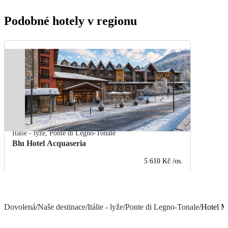
Podobné hotely v regionu
Itálie - lyže
,
Ponte di Legno-Tonale
Blu Hotel Acquaseria
5 610 Kč
/os.
Dovolená
/
Naše destinace
/
Itálie - lyže
/
Ponte di Legno-Tonale
/
Hotel M