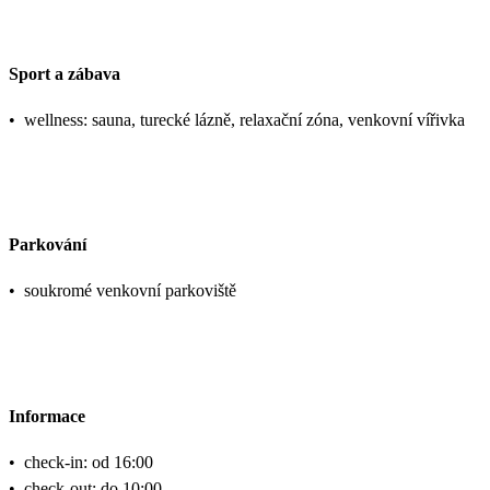
Sport a zábava
•
wellness: sauna, turecké lázně, relaxační zóna, venkovní vířivka
Parkování
•
soukromé venkovní parkoviště
Informace
•
check-in: od 16:00
•
check-out: do 10:00