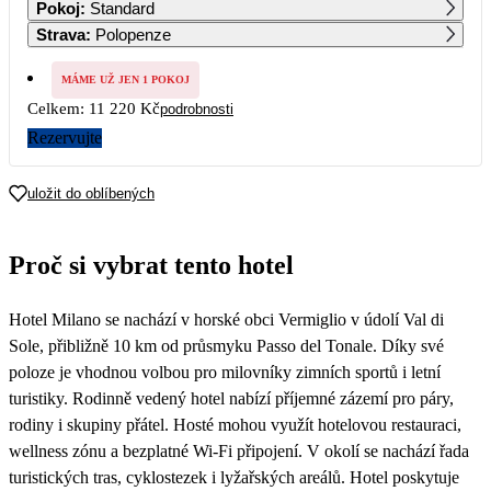
Pokoj
:
Standard
Strava
:
Polopenze
7
8
9
10
11
12
13
5 610
MÁME UŽ JEN 1 POKOJ
Celkem:
11 220 Kč
podrobnosti
14
15
16
17
18
19
20
Rezervujte
21
22
23
24
25
26
27
uložit do oblíbených
28
29
30
31
Proč si vybrat tento hotel
Hotel Milano se nachází v horské obci Vermiglio v údolí Val di
Sole, přibližně 10 km od průsmyku Passo del Tonale. Díky své
poloze je vhodnou volbou pro milovníky zimních sportů i letní
turistiky. Rodinně vedený hotel nabízí příjemné zázemí pro páry,
rodiny i skupiny přátel. Hosté mohou využít hotelovou restauraci,
wellness zónu a bezplatné Wi-Fi připojení. V okolí se nachází řada
turistických tras, cyklostezek i lyžařských areálů. Hotel poskytuje