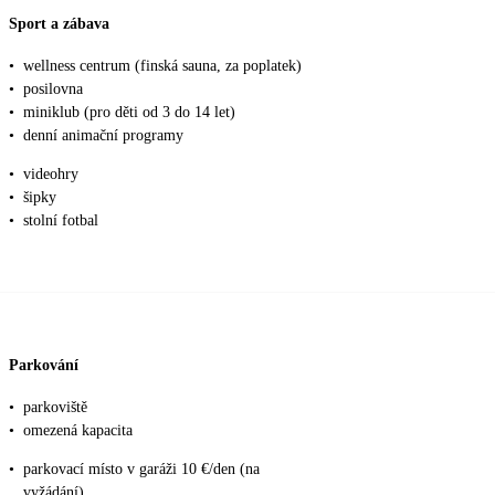
Sport a zábava
•
wellness centrum (finská sauna, za poplatek)
•
posilovna
•
miniklub (pro děti od 3 do 14 let)
•
denní animační programy
•
videohry
•
šipky
•
stolní fotbal
Parkování
•
parkoviště
•
omezená kapacita
•
parkovací místo v garáži 10 €/den (na
vyžádání)