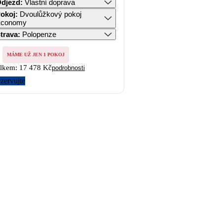
djezd
:
Vlastní doprava
okoj
:
Dvoulůžkový pokoj
conomy
trava
:
Polopenze
MÁME UŽ JEN 1 POKOJ
lkem:
17 478 Kč
podrobnosti
zervujte