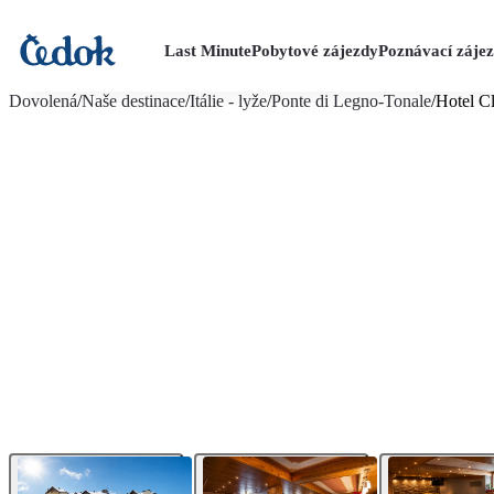
Last Minute
Pobytové zájezdy
Poznávací záje
více fotografií (13)
Dovolená
/
Naše destinace
/
Itálie - lyže
/
Ponte di Legno-Tonale
/
Hotel C