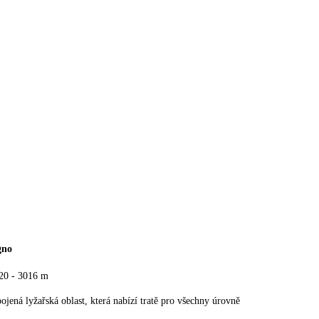
gno
20 - 3016 m
ojená lyžařská oblast, která nabízí tratě pro všechny úrovně