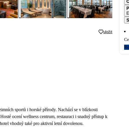
O
P
E
S
uložit
Ce
Re
imních sportů i horské přírody. Nachází se v blízkosti
 Hosté ocení wellness centrum, restauraci i snadný přístup k
otel vhodný také pro aktivní letní dovolenou.