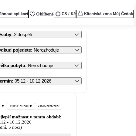
áhnout aplikaci
Oblíbené
CS / Kč
Klientská zóna Můj Čedok
Osoby
:
2 dospělí
dkud pojedete
:
Nerozhoduje
élka pobytu
:
Nerozhoduje
ermín
:
05.12 - 10.12.2026
FIRST MINUTE
ZIMA 2026/2027
jlepší možnost v tomto období:
.12
-
10.12.2026
 dní, 5 nocí)