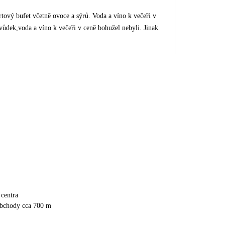
tový bufet včetně ovoce a sýrů. Voda a víno k večeři v
centra
obchody cca 700 m