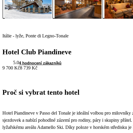
Itálie - lyže, Ponte di Legno-Tonale
Hotel Club Piandineve
5.0
4 hodnocení zákazníků
9 700 Kč
8 739 Kč
Proč si vybrat tento hotel
Hotel Piandineve v Passo del Tonale je ideální volbou pro milovníky z
sjezdovek a nabízí pohodlné zázemí pro rodiny, páry i skupiny přátel.
lyžařskému areálu Adamello Ski. Díky poloze v horském středisku je h