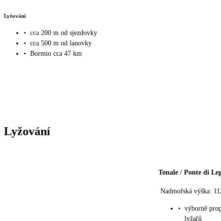
Lyžování
•
cca 200 m od sjezdovky
•
cca 500 m od lanovky
•
Bormio cca 47 km
Lyžování
Tonale / Ponte di Le
Nadmořská výška: 11
•
výborně prop
lyžařů