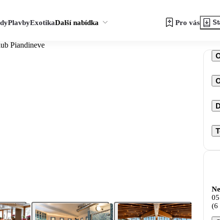
zdy
Plavby
Exotika
Další nabídka
Pro vás
St
lub Piandineve
O
D
T
Ne
05
(6