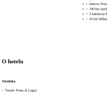
•
ledovec Pre
•
100 km sjez
•
5 kabinových
•
43 km běžkař
O hotelu
Středisko
•
Tonale/ Ponte di Legno