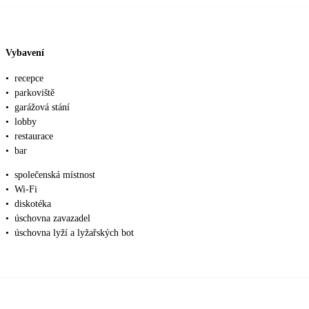
Vybavení
•
recepce
•
parkoviště
•
garážová stání
•
lobby
•
restaurace
•
bar
•
společenská místnost
•
Wi-Fi
•
diskotéka
•
úschovna zavazadel
•
úschovna lyží a lyžařských bot