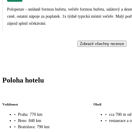
Polopenze - snídaně formou bufetu, večeře formou bufetu, salátový a dezer
ceně, ostatní nápoje za poplatek. 1x týdně typická místní večeře. Malý podvůdek,voda a víno k večeři v ceně bohužel nebyli. Jinak
zájezd splnil očekávání.
Zobrazit všechny recenze
Poloha hotelu
Vzdálenost
Okolí
•
Praha: 770 km
•
cca 700 m od 
•
Brno: 840 km
•
restaurace a 
•
Bratislava: 790 km