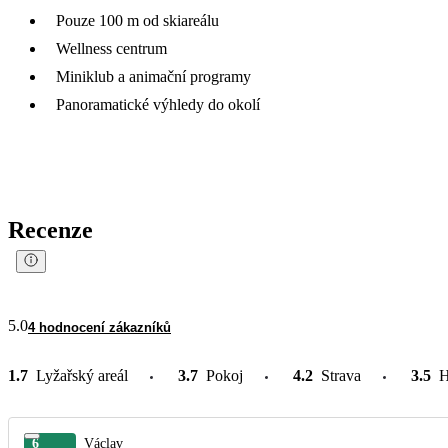
Pouze 100 m od skiareálu
Wellness centrum
Miniklub a animační programy
Panoramatické výhledy do okolí
Recenze
5.0
4 hodnocení zákazníků
1.7
Lyžařský areál
3.7
Pokoj
4.2
Strava
3.5
H
6
Václav