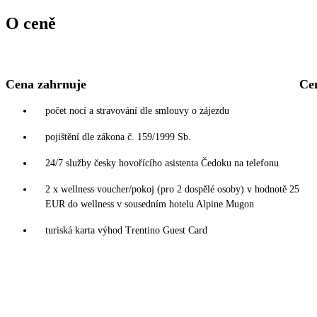
O ceně
Cena zahrnuje
Ce
počet nocí a stravování dle smlouvy o zájezdu
pojištění dle zákona č. 159/1999 Sb.
24/7 služby česky hovořícího asistenta Čedoku na telefonu
2 x wellness voucher/pokoj (pro 2 dospělé osoby) v hodnotě 25
EUR do wellness v sousedním hotelu Alpine Mugon
turiská karta výhod Trentino Guest Card