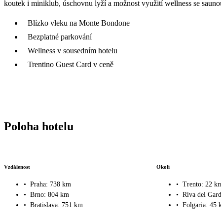
koutek i miniklub, úschovnu lyží a možnost využití wellness se saun
Blízko vleku na Monte Bondone
Bezplatné parkování
Wellness v sousedním hotelu
Trentino Guest Card v ceně
Poloha hotelu
Vzdálenost
Okolí
•
Praha: 738 km
•
Trento: 22 k
•
Brno: 804 km
•
Riva del Gar
•
Bratislava: 751 km
•
Folgaria: 45