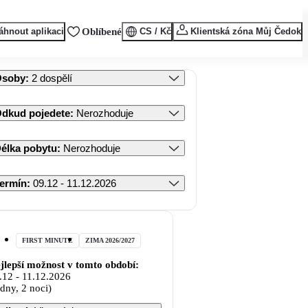
áhnout aplikaci
Oblíbené
CS / Kč
Klientská zóna Můj Čedok
Osoby
:
2 dospělí
dkud pojedete
:
Nerozhoduje
élka pobytu
:
Nerozhoduje
ermín
:
09.12 - 11.12.2026
FIRST MINUTE
ZIMA 2026/2027
jlepší možnost v tomto období:
.12
-
11.12.2026
 dny, 2 noci)