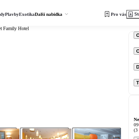
zdy
Plavby
Exotika
Další nabídka
Pro vás
St
t Family Hotel
O
D
T
Ne
09
(3