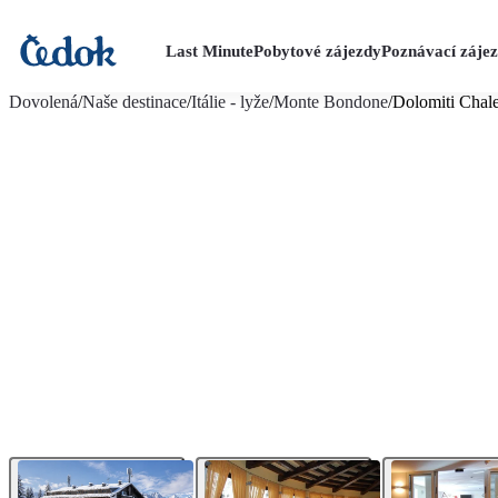
Last Minute
Pobytové zájezdy
Poznávací záje
více fotografií (8)
Dovolená
/
Naše destinace
/
Itálie - lyže
/
Monte Bondone
/
Dolomiti Chale