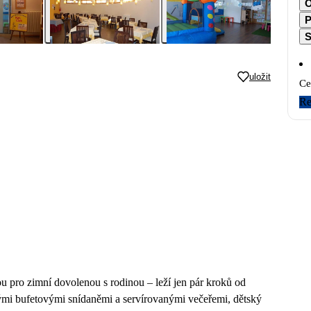
O
P
S
uložit
Ce
Re
u pro zimní dovolenou s rodinou – leží jen pár kroků od
atými bufetovými snídaněmi a servírovanými večeřemi, dětský