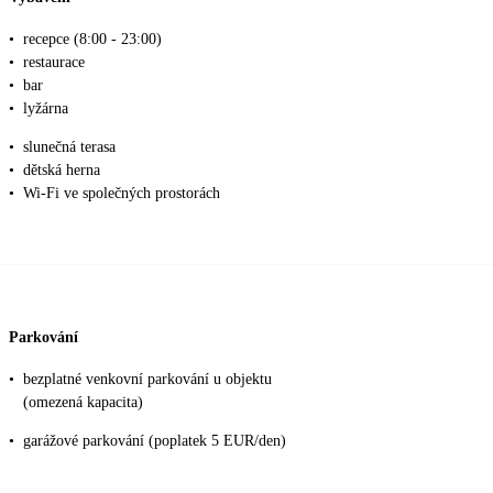
•
recepce (8:00 - 23:00)
•
restaurace
•
bar
•
lyžárna
•
slunečná terasa
•
dětská herna
•
Wi-Fi ve společných prostorách
Parkování
•
bezplatné venkovní parkování u objektu
(omezená kapacita)
•
garážové parkování (poplatek 5 EUR/den)