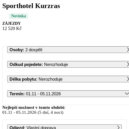
Sporthotel Kurzras
Novinka
ZÁJEZDY
12 520 Kč
Osoby
:
2 dospělí
Odkud pojedete
:
Nerozhoduje
Délka pobytu
:
Nerozhoduje
Termín
:
01.11 - 05.11.2026
Listopad 2026
Nejlepší možnost v tomto období:
01.11
-
05.11.2026
(5 dní, 4 noci)
PO
ÚT
ST
ČT
PÁ
SO
NE
Odjezd
:
Vlastní doprava