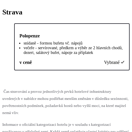
Strava
Polopenze
snídaně - formou bufetu vč. nápojů
večeře - servírované, předkrm a výběr ze 2 hlavních chodů,
dezert, salátový bufet, nápoje za příplatek
v ceně
Vybrané
Čas stravování a provoz jednotlivých prvků hotelové infrastruktury
uvedených v nabídce mohou podléhat menším změnám v důsledku sezónnosti,
povětrnostních podmínek, požadavků hostů nebo vyšší moci, na které majitel
nemá vliv.
Informace o oficiální kategorizaci hotelu je v souladu s kategorizací
používanou v příslušné zemi. Každá země uplatňuje vlastní kritéria pro udělení