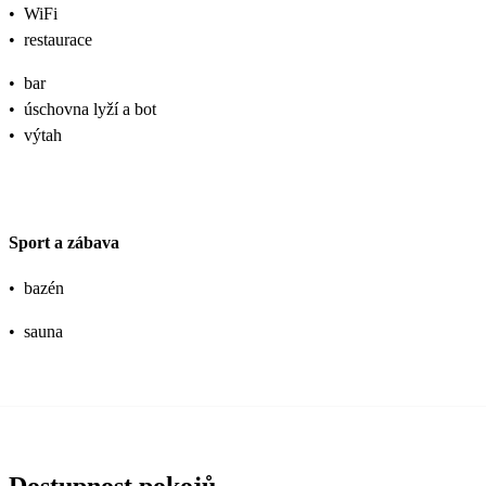
•
WiFi
•
restaurace
•
bar
•
úschovna lyží a bot
•
výtah
Sport a zábava
•
bazén
•
sauna
Dostupnost pokojů