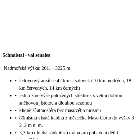
Schnalstal
-
val senales
Nadmořská výška: 2011 - 3225 m
•
ledovcový areál se 42 km sjezdovek (10 km modrých, 18
km červených, 14 km černých)
•
jedno z nejvýše položených středisek s velmi dobrou
sněhovou jistotou a dlouhou sezonou
•
klidnější atmosféra bez masového turismu
•
80místná visutá kabina z městečka Maso Corto do výšky 3
212 m n. m.
•
3,3 km dlouhá sáňkařská dráha pro pobavení dětí i