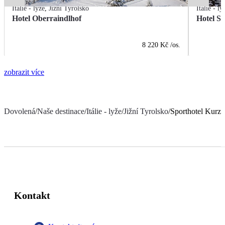
Itálie - lyže
,
Jižní Tyrolsko
Itálie - ly
Hotel Oberraindlhof
Hotel Se
8 220 Kč
/os.
zobrazit více
Dovolená
/
Naše destinace
/
Itálie - lyže
/
Jižní Tyrolsko
/
Sporthotel Kurzr
Kontakt