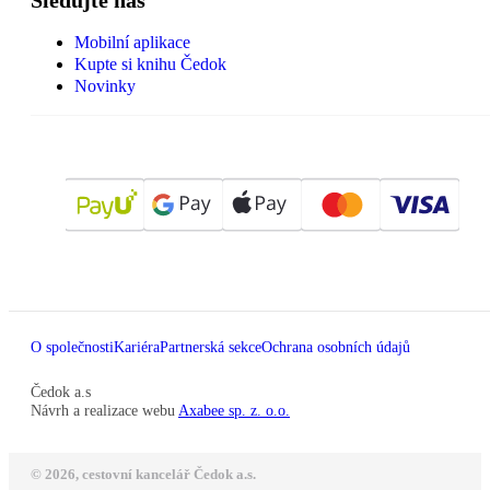
Mobilní aplikace
Kupte si knihu Čedok
Novinky
O společnosti
Kariéra
Partnerská sekce
Ochrana osobních údajů
Čedok a.s
Návrh a realizace webu
Axabee sp. z. o.o.
© 2026, cestovní kancelář Čedok a.s.