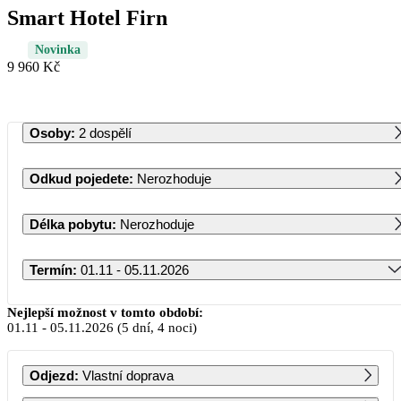
Smart Hotel Firn
Novinka
9 960 Kč
Osoby
:
2 dospělí
Odkud pojedete
:
Nerozhoduje
Délka pobytu
:
Nerozhoduje
Termín
:
01.11 - 05.11.2026
Listopad 2026
Nejlepší možnost v tomto období:
01.11
-
05.11.2026
(5 dní, 4 noci)
PO
ÚT
ST
ČT
PÁ
SO
NE
Odjezd
:
Vlastní doprava
1