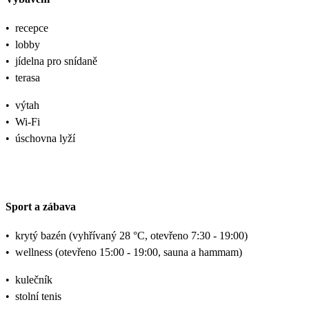
•
recepce
•
lobby
•
jídelna pro snídaně
•
terasa
•
výtah
•
Wi-Fi
•
úschovna lyží
Sport a zábava
•
krytý bazén (vyhřívaný 28 °C, otevřeno 7:30 - 19:00)
•
wellness (otevřeno 15:00 - 19:00, sauna a hammam)
•
kulečník
•
stolní tenis