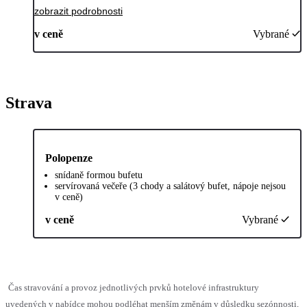
zobrazit podrobnosti
v ceně
Vybrané
Strava
Polopenze
snídaně formou bufetu
servírovaná večeře (3 chody a salátový bufet, nápoje nejsou
v ceně)
v ceně
Vybrané
Čas stravování a provoz jednotlivých prvků hotelové infrastruktury
uvedených v nabídce mohou podléhat menším změnám v důsledku sezónnosti,