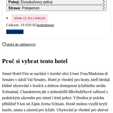
Pokoj
:
Dvouluzkovy pokoj
9 960
Strava
:
Polopenze
2
3
4
5
6
7
8
9 960
9 960
9 960
9 960
9 960
9 960
9 960
MÁME UŽ JEN 2 POKOJE
Celkem:
19 920 Kč
podrobnosti
9
10
11
12
13
14
15
9 960
9 960
9 960
9 960
9 960
9 960
9 960
Rezervujte
16
17
18
19
20
21
22
9 960
9 960
9 960
9 960
9 960
9 960
9 960
uložit do oblíbených
23
24
25
26
27
28
29
9 960
9 960
9 960
9 960
9 960
9 960
9 960
Proč si vybrat tento hotel
30
9 960
Smart Hotel Firn se nachází v horské obci Unser Frau/Madonna di
Senales v údolí Val Senales. Hotel je vhodný pro hosty, kteří hledají
klidné ubytování v horách a dobrou dostupnost lyžařského areálu
Schnalstal. Charakterem jde o jednodušší tříhvězdičkové zařízení s
praktickým zázemím pro zimní i letní pobyt. Výhodou je poloha
přibližně 9 km od Alpin Arena Schnals. Hosté mohou využít krytý
bazén, saunu a zázemí pro lyžaře. Ubytování je vhodné pro aktivní