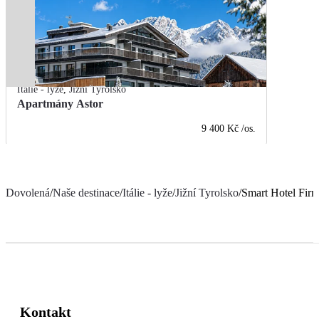
Itálie - lyže
,
Jižní Tyrolsko
Apartmány Astor
9 400 Kč
/os.
Dovolená
/
Naše destinace
/
Itálie - lyže
/
Jižní Tyrolsko
/
Smart Hotel Firn
Kontakt