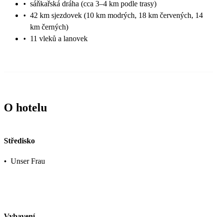
•
sáňkařská dráha (cca 3–4 km podle trasy)
•
42 km sjezdovek (10 km modrých, 18 km červených, 14
km černých)
•
11 vleků a lanovek
O hotelu
Středisko
•
Unser Frau
Vybavení