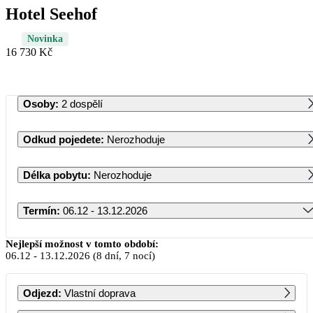
Hotel Seehof
Novinka
16 730 Kč
Osoby
:
2 dospělí
Odkud pojedete
:
Nerozhoduje
Délka pobytu
:
Nerozhoduje
Termín
:
06.12 - 13.12.2026
Prosinec 2026
Nejlepší možnost v tomto období:
06.12
-
13.12.2026
(8 dní, 7 nocí)
PO
ÚT
ST
ČT
PÁ
SO
NE
Odjezd
:
Vlastní doprava
1
2
3
4
5
6