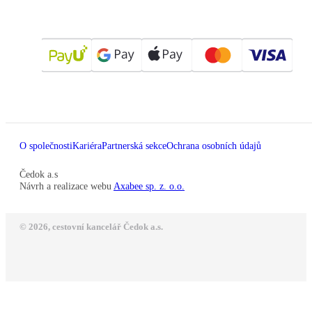
O společnosti
Kariéra
Partnerská sekce
Ochrana osobních údajů
Čedok a.s
Návrh a realizace webu
Axabee sp. z. o.o.
© 2026, cestovní kancelář Čedok a.s.