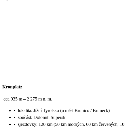
Kronplatz
cca 935 m – 2 275 m n. m.
•
lokalita: Jižní Tyrolsko (u měst Brunico / Bruneck)
•
součást: Dolomiti Superski
•
sjezdovky: 120 km (50 km modrých, 60 km červených, 10