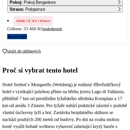
Pokoj
:
Pokoj Bergwiese
16 730
Strava
:
Polopenze
7
8
9
10
11
12
13
16 730
MÁME UŽ JEN 1 POKOJ
Celkem:
33 460 Kč
podrobnosti
14
15
16
17
18
19
20
Rezervujte
21
22
23
24
25
26
27
uložit do oblíbených
28
29
30
31
Proč si vybrat tento hotel
Hotel Seehof v Monguelfo (Welsberg) je rodinný tříhvězdičkový
hotel s vynikající polohou přímo na břehu jezera Lago di Valdaora,
přibližně 7 km od prestižního lyžařského střediska Kronplatz a 17
km od areálu 3 Zinnen. Pro lyžaře nabízí praktické zázemí v podobě
vlastní úschovny lyží a bot. Zastávka bezplatného skibusu se
nachází pouhých 200 metrů od budovy. Po dni na svahu mohou
hosté využít bohaté wellness vybavení zahrnující krytý bazén s