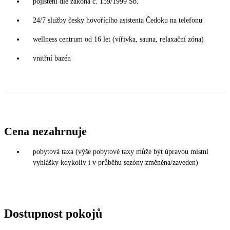
pojištění dle zákona č. 159/1999 Sb.
24/7 služby česky hovořícího asistenta Čedoku na telefonu
wellness centrum od 16 let (vířivka, sauna, relaxační zóna)
vnitřní bazén
Cena nezahrnuje
pobytová taxa (výše pobytové taxy může být úpravou místní
vyhlášky kdykoliv i v průběhu sezóny změněna/zaveden)
Dostupnost pokojů