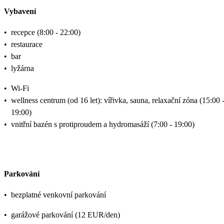
Vybavení
•
recepce (8:00 - 22:00)
•
restaurace
•
bar
•
lyžárna
•
Wi-Fi
•
wellness centrum (od 16 let): vířivka, sauna, relaxační zóna (15:00 
19:00)
•
vnitřní bazén s protiproudem a hydromasáží (7:00 - 19:00)
Parkování
•
bezplatné venkovní parkování
•
garážové parkování (12 EUR/den)