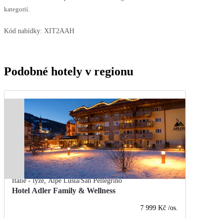
kategorií.
Kód nabídky:
XIT2AAH
Podobné hotely v regionu
Itálie - lyže
,
Alpe Lusia/San Pellegrino
Hotel Adler Family & Wellness
7 999 Kč
/os.