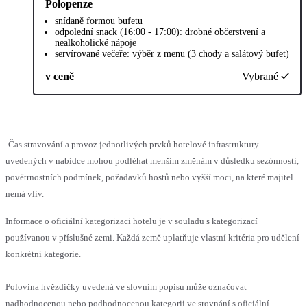
Polopenze
snídaně formou bufetu
odpolední snack (16:00 - 17:00): drobné občerstvení a
nealkoholické nápoje
servírované večeře: výběr z menu (3 chody a salátový bufet)
v ceně
Vybrané
Čas stravování a provoz jednotlivých prvků hotelové infrastruktury
uvedených v nabídce mohou podléhat menším změnám v důsledku sezónnosti,
povětrnostních podmínek, požadavků hostů nebo vyšší moci, na které majitel
nemá vliv.
Informace o oficiální kategorizaci hotelu je v souladu s kategorizací
používanou v příslušné zemi. Každá země uplatňuje vlastní kritéria pro udělení
konkrétní kategorie.
Polovina hvězdičky uvedená ve slovním popisu může označovat
nadhodnocenou nebo podhodnocenou kategorii ve srovnání s oficiální