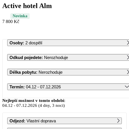
Active hotel Alm
Novinka
7 800 Kč
Osoby
:
2 dospělí
Odkud pojedete
:
Nerozhoduje
Délka pobytu
:
Nerozhoduje
Termín
:
04.12 - 07.12.2026
Prosinec 2026
Nejlepší možnost v tomto období:
04.12
-
07.12.2026
(4 dny, 3 noci)
PO
ÚT
ST
ČT
PÁ
SO
NE
Odjezd
:
Vlastní doprava
1
2
3
4
5
6