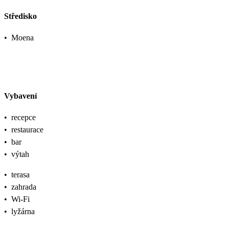
Středisko
•
Moena
Vybavení
•
recepce
•
restaurace
•
bar
•
výtah
•
terasa
•
zahrada
•
Wi-Fi
•
lyžárna