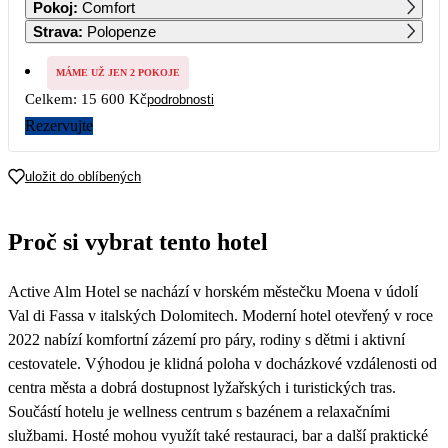
Pokoj
:
Comfort
7 800
7 800
7 800
Strava
:
Polopenze
7
8
9
10
11
12
13
7 800
7 800
7 800
7 800
7 800
7 800
7 800
MÁME UŽ JEN 2 POKOJE
Celkem:
15 600 Kč
podrobnosti
14
15
16
17
18
19
20
7 800
7 800
7 800
8 050
8 300
8 550
8 550
Rezervujte
21
22
23
24
25
26
27
8 550
8 550
25 539
uložit do oblíbených
28
29
30
31
Proč si vybrat tento hotel
Active Alm Hotel se nachází v horském městečku Moena v údolí
Val di Fassa v italských Dolomitech. Moderní hotel otevřený v roce
2022 nabízí komfortní zázemí pro páry, rodiny s dětmi i aktivní
cestovatele. Výhodou je klidná poloha v docházkové vzdálenosti od
centra města a dobrá dostupnost lyžařských i turistických tras.
Součástí hotelu je wellness centrum s bazénem a relaxačními
službami. Hosté mohou využít také restauraci, bar a další praktické