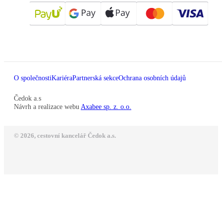
O společnosti
Kariéra
Partnerská sekce
Ochrana osobních údajů
Čedok a.s
Návrh a realizace webu
Axabee sp. z. o.o.
© 2026, cestovní kancelář Čedok a.s.