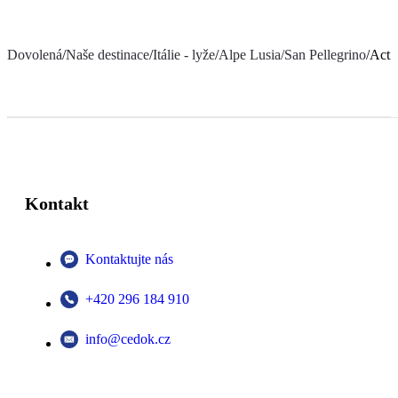
Dovolená
/
Naše destinace
/
Itálie - lyže
/
Alpe Lusia/San Pellegrino
/
Acti
Kontakt
Kontaktujte nás
+420 296 184 910
info@cedok.cz