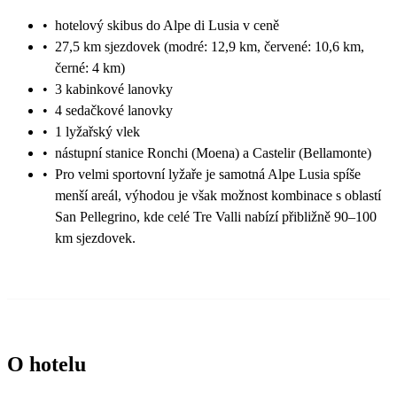
•
hotelový skibus do Alpe di Lusia v ceně
•
27,5 km sjezdovek (modré: 12,9 km, červené: 10,6 km,
černé: 4 km)
•
3 kabinkové lanovky
•
4 sedačkové lanovky
•
1 lyžařský vlek
•
nástupní stanice Ronchi (Moena) a Castelir (Bellamonte)
•
Pro velmi sportovní lyžaře je samotná Alpe Lusia spíše
menší areál, výhodou je však možnost kombinace s oblastí
San Pellegrino, kde celé Tre Valli nabízí přibližně 90–100
km sjezdovek.
O hotelu