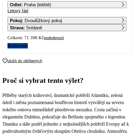
Odlet
:
Praha (letiště)
Letový řád
1
2
3
4
Pokoj
:
Dvoulůžkový pokoj
Strava
:
Snídaně
5
6
7
8
9
10
11
Celkem:
71 398 Kč
podrobnosti
12
13
14
15
16
17
18
Rezervujte
19
20
21
22
23
24
25
uložit do oblíbených
35 699
26
27
28
29
30
31
Proč si vybrat tento výlet?
Příběhy starých království, dramatické pobřeží Atlantiku, zelená
údolí i města poznamenaná bouřlivou historií vytvářejí na severu
irského ostrova mimořádně působivou mozaiku. Cesta začíná v
elegantním Dublinu, pokračuje do Belfastu spojeného s legendou
Titaniku a dále podél jednoho z nejkrásnějších pobřeží Evropy až k
podivuhodným čedičovým sloupům Obrůva chodníku. Atmosféru