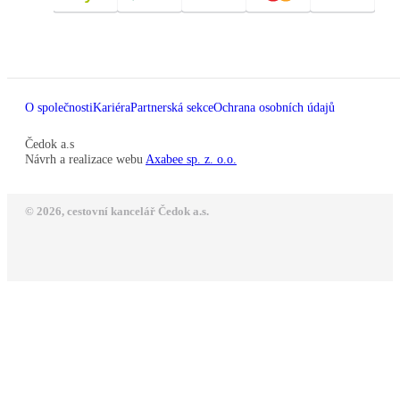
O společnosti
Kariéra
Partnerská sekce
Ochrana osobních údajů
Čedok a.s
Návrh a realizace webu
Axabee sp. z. o.o.
© 2026, cestovní kancelář Čedok a.s.