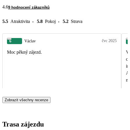
4.6
9 hodnocení zákazníků
5.5
Atraktivita
5.8
Pokoj
5.2
Strava
čvc 2025
6
Václav
Moc pěkný zájezd.
V
ch
ir
As
mo
Ta
od
Zobrazit všechny recenze
zů
ho
šé
ne
Trasa zájezdu
lid