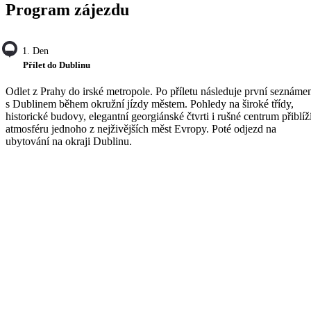
Program zájezdu
1. Den
Přílet do Dublinu
Odlet z Prahy do irské metropole. Po příletu následuje první seznáme
s Dublinem během okružní jízdy městem. Pohledy na široké třídy,
historické budovy, elegantní georgiánské čtvrti i rušné centrum přiblíž
atmosféru jednoho z nejživějších měst Evropy. Poté odjezd na
ubytování na okraji Dublinu.