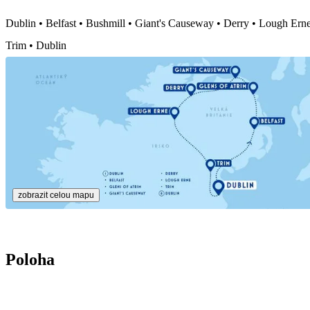
sn
Dublin • Belfast • Bushmill • Giant's Causeway • Derry • Lough Erne
úč
Trim • Dublin
sn
od
ab
kl
5,
kl
p
zobrazit celou mapu
Poloha