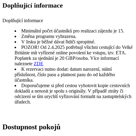
Doplňující informace
Doplňující informace
Minimální počet účastníků pro realizaci zájezdu je 15.
Změna programu vyhrazena.
V Irsku je běžné dávat řidiči spropitné.
POZOR! Od 2.4.2025 potřebují všichni cestující do Velké
Británie mít vyřízené online povolení ke vstupu, tzv. ETA.
Poplatek za sjednání je 20 GBP/osoba. Více informací
naleznete
ZDE
K rezervaci nutno dodat: datum narození, státní
příslušnost, číslo pasu a platnost pasu do od každého
účastníka.
Doporučujeme si před cestou vyhotovit kopie cestovních
dokladů a nenosit je spolu s originály. V případě ztráty či
odcizení se tím urychlí vyřizování formalit na zastupitelských
úřadech.
Dostupnost pokojů