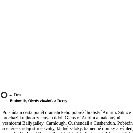
4. Den
Bushmills, Obrův chodník a Derry
Po snídani cesta podél dramatického pobřeží hrabství Antrim. Silnice
prochází krajinou zelených údolí Glens of Antrim a malebnými
vesnicemi Ballygalley, Carnlough, Cushendall a Cushendun. Pobřežn
scenérie střídají strmé svahy, klidné zátoky, kamenné domky a výhled