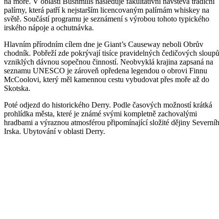
na moře. V oblasti Bushmills následuje fakultativní návštěva tradiční
palírny, která patří k nejstarším licencovaným palírnám whiskey na
světě. Součástí programu je seznámení s výrobou tohoto typického
irského nápoje a ochutnávka.
Hlavním přírodním cílem dne je Giant’s Causeway neboli Obrův
chodník. Pobřeží zde pokrývají tisíce pravidelných čedičových sloup
vzniklých dávnou sopečnou činností. Neobvyklá krajina zapsaná na
seznamu UNESCO je zároveň opředena legendou o obrovi Finnu
McCoolovi, který měl kamennou cestu vybudovat přes moře až do
Skotska.
Poté odjezd do historického Derry. Podle časových možností krátká
prohlídka města, které je známé svými kompletně zachovalými
hradbami a výraznou atmosférou připomínající složité dějiny Severní
Irska. Ubytování v oblasti Derry.