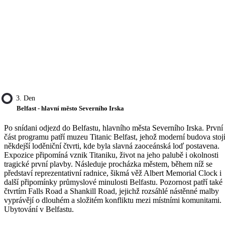
3. Den
Belfast - hlavní město Severního Irska
Po snídani odjezd do Belfastu, hlavního města Severního Irska. První
část programu patří muzeu Titanic Belfast, jehož moderní budova stoj
někdejší loděniční čtvrti, kde byla slavná zaoceánská loď postavena.
Expozice připomíná vznik Titaniku, život na jeho palubě i okolnosti
tragické první plavby. Následuje procházka městem, během níž se
představí reprezentativní radnice, šikmá věž Albert Memorial Clock i
další připomínky průmyslové minulosti Belfastu. Pozornost patří také
čtvrtím Falls Road a Shankill Road, jejichž rozsáhlé nástěnné malby
vyprávějí o dlouhém a složitém konfliktu mezi místními komunitami.
Ubytování v Belfastu.