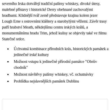
severního Irska dotvářejí tradiční palírny whiskey, divoké útesy,
malebné přístavy i historické Derry obehnané zachovalými
hradbami. Klidnější tvář země představuje krajina kolem jezer
Lough Erne s ostrovními kláštery a starobylými věžemi. Závěr trasy
patří hrabství Meath, někdejšímu centru irských králů, a
monumentálnímu hradu Trim, jehož kulisy se objevily také ve filmu
Statečné srdce.
Úchvatná kombinace přírodních krás, historických památek a
jedinečné irské kultury
Možnost vstupu k jedinečné přírodní památce "Obrův
chodník"
Možnost návštěvy palírny whiskey, vč. ochutnávky
Prohlídka nejslavnějších památek Dublinu