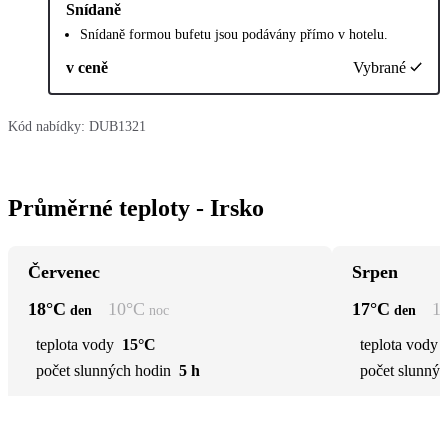
Snídaně
Snídaně formou bufetu jsou podávány přímo v hotelu.
v ceně
Vybrané
Kód nabídky:
DUB1321
Průměrné teploty - Irsko
Červenec
Srpen
18
°C
10
°C
17
°C
1
den
noc
den
teplota vody
15°C
teplota vody
počet slunných hodin
5 h
počet slunnýc