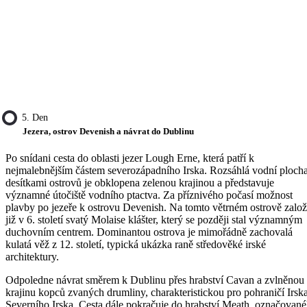
5. Den
Jezera, ostrov Devenish a návrat do Dublinu
Po snídani cesta do oblasti jezer Lough Erne, která patří k
nejmalebnějším částem severozápadního Irska. Rozsáhlá vodní plocha
desítkami ostrovů je obklopena zelenou krajinou a představuje
významné útočiště vodního ptactva. Za příznivého počasí možnost
plavby po jezeře k ostrovu Devenish. Na tomto větrném ostrově založ
již v 6. století svatý Molaise klášter, který se později stal významným
duchovním centrem. Dominantou ostrova je mimořádně zachovalá
kulatá věž z 12. století, typická ukázka raně středověké irské
architektury.
Odpoledne návrat směrem k Dublinu přes hrabství Cavan a zvlněnou
krajinu kopců zvaných drumliny, charakteristickou pro pohraničí Irsk
Severního Irska. Cesta dále pokračuje do hrabství Meath, označovan