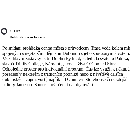
2. Den
Dublin křížem krážem
Po snídani prohlídka centra města s průvodcem. Trasa vede kolem mís
spojených s nejstaršími dějinami Dublinu i s jeho současným životem.
Mezi hlavní zastávky patří Dublinský hrad, katedrála svatého Patrika,
slavná Trinity College, Národní galerie a živá O’Connell Street.
Odpoledne prostor pro individuální program. Čas lze využít k nákup
posezení v některém z tradičních podniků nebo k návštěvě dalších
dublinských zajímavostí, například Guinness Storehouse či někdejší
palírny Jameson. Samostatný návrat na ubytování.