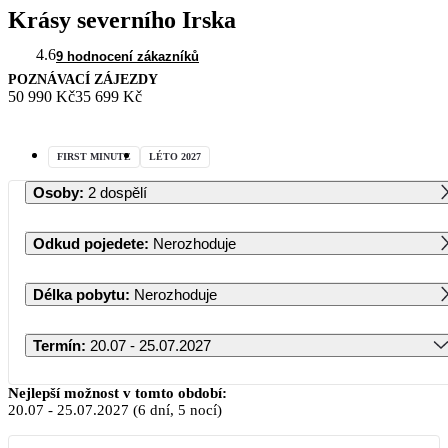
Krásy severního Irska
4.6
9 hodnocení zákazníků
POZNÁVACÍ ZÁJEZDY
50 990 Kč
35 699 Kč
FIRST MINUTE
LÉTO 2027
Osoby
:
2 dospělí
Odkud pojedete
:
Nerozhoduje
Délka pobytu
:
Nerozhoduje
Termín
:
20.07 - 25.07.2027
Červenec 2027
Nejlepší možnost v tomto období:
20.07
-
25.07.2027
(6 dní, 5 nocí)
PO
ÚT
ST
ČT
PÁ
SO
NE