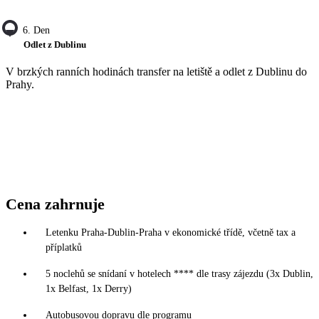
6. Den
Odlet z Dublinu
V brzkých ranních hodinách transfer na letiště a odlet z Dublinu do
Prahy.
Cena zahrnuje
Letenku Praha-Dublin-Praha v ekonomické třídě, včetně tax a
příplatků
5 noclehů se snídaní v hotelech **** dle trasy zájezdu (3x Dublin,
1x Belfast, 1x Derry)
Autobusovou dopravu dle programu