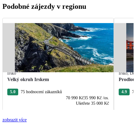
Podobné zájezdy v regionu
Irsko
Irsko
,
Dub
Velký okruh Irskem
Prodlou
5.0
75 hodnocení zákazníků
4.9
72
70 990 Kč
35 990 Kč
/os.
Ušetřete
35 000 Kč
zobrazit více