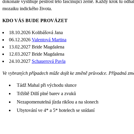
dokonale vystihuje pestrost této fascinující země. Každý krok tu odha
mozaiku indického života.
KDO VÁS BUDE PROVÁZET
18.10.2026 Kolibášová Jana
06.12.2026
Valentová Martina
13.02.2027
Bride Magdalena
12.03.2027
Bride Magdalena
24.10.2027
Schauerová Pavla
Ve vybraných případech může dojít ke změně průvodce. Případná zm
Tádž Mahal při východu slunce
Tržiště Dillí plné barev a zvuků
Nezapomenutelná jízda rikšou a na slonech
Ubytování ve 4* a 5* hotelech se snídaní