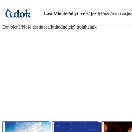
Last Minute
Pobytové zájezdy
Poznávací záje
více fotografií (23)
Dovolená
/
Naše destinace
/
Indie
/
Indický trojúhelník