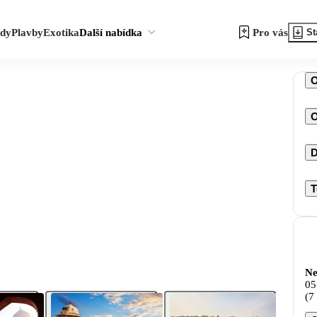
zdy
Plavby
Exotika
Další nabídka
Pro vás
St
O
D
T
Ne
05
(7