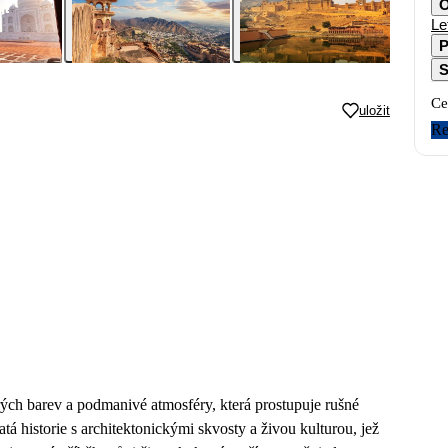
O
Le
P
S
Ce
uložit
Re
rých barev a podmanivé atmosféry, která prostupuje rušné
atá historie s architektonickými skvosty a živou kulturou, jež