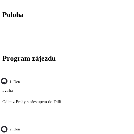
Poloha
Program zájezdu
1. Den
Praha
Odlet z Prahy s přestupem do Dillí.
2. Den