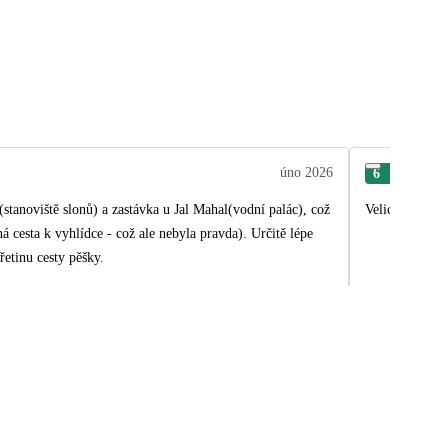
úno 2026
6
Ale
Velice profesi
á cesta k vyhlídce - což ale nebyla pravda). Určitě lépe
řetinu cesty pěšky.