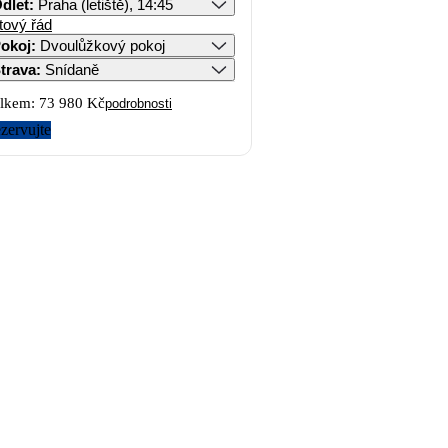
dlet
:
Praha (letiště), 14:45
tový řád
okoj
:
Dvoulůžkový pokoj
trava
:
Snídaně
lkem:
73 980 Kč
podrobnosti
zervujte