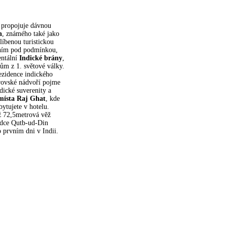
é propojuje dávnou
n
, známého také jako
líbenou turistickou
dhím pod podmínkou,
entální
Indické brány
,
m z 1. světové války.
rezidence indického
obrovské nádvoří pojme
ické suverenity a
místa Raj Ghat
, kde
ytujete v hotelu.
ž 72,5metrová věž
ládce Qutb-ud-Din
 prvním dni v Indii.