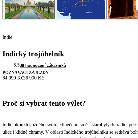
Indie
Indický trojúhelník
5.5
38 hodnocení zákazníků
POZNÁVACÍ ZÁJEZDY
64 990 Kč
36 990 Kč
Proč si vybrat tento výlet?
Indie okouzlí každého svou jedinečnou směsí starobylých tradic, pest
ulice i klidné chrámy. V oblasti Indického trojúhelníku se setkává boh