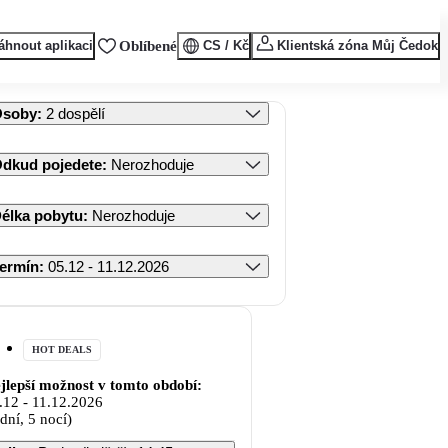
áhnout aplikaci
Oblíbené
CS / Kč
Klientská zóna Můj Čedok
Osoby
:
2 dospělí
dkud pojedete
:
Nerozhoduje
élka pobytu
:
Nerozhoduje
ermín
:
05.12 - 11.12.2026
HOT DEALS
jlepší možnost v tomto období:
.12
-
11.12.2026
 dní, 5 nocí)