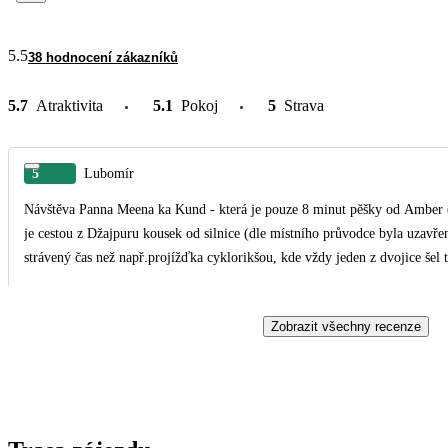
5.5
38 hodnocení zákazníků
5.7
Atraktivita
5.1
Pokoj
5
Strava
5
Lubomír
Návštěva Panna Meena ka Kund - která je pouze 8 minut pěšky od Amber (stanoviště slonů) a zastávka u Jal Mahal(vodní palác), což
je cestou z Džajpuru kousek od silnice (dle místního průvodce byla uzavřen
strávený čas než např.projížďka cyklorikšou, kde vždy jeden z dvojice šel t
Zobrazit všechny recenze