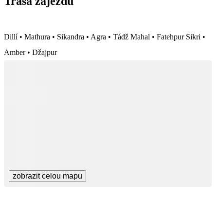
Trasa zájezdu
Dillí • Mathura • Sikandra • Agra • Tádž Mahal • Fatehpur Sikri •
Amber • Džajpur
zobrazit celou mapu