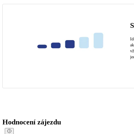
S
Id
ak
vž
je
Hodnocení zájezdu