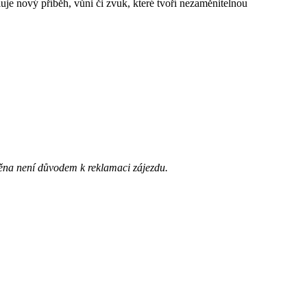
luje nový příběh, vůni či zvuk, které tvoří nezaměnitelnou
ěna není důvodem k reklamaci zájezdu.