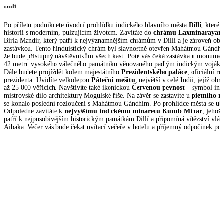
Dillí
Po příletu podniknete úvodní prohlídku indického hlavního města
Dillí
, kter
historii s moderním, pulzujícím životem. Zavítáte do
chrámu Laxminaraya
Birla Mandir, který patří k nejvýznamnějším chrámům v Dillí a je zároveň ob
zastávkou. Tento hinduistický chrám byl slavnostně otevřen Mahátmou Gán
že bude přístupný návštěvníkům všech kast. Poté vás čeká zastávka u monum
42 metrů vysokého válečného památníku věnovaného padlým indickým vojáků
Dále budete projíždět kolem majestátního
Prezidentského paláce
, oficiální 
prezidenta. Uvidíte velkolepou
Páteční mešitu
, největší v celé Indii, jejíž 
až 25 000 věřících. Navštívíte také ikonickou
Červenou pevnost
– symbol ind
mistrovské dílo architektury Mogulské říše. Na závěr se zastavíte u
pietního 
se konalo poslední rozloučení s Mahátmou Gándhím. Po prohlídce města se ub
Odpoledne zavítáte k
nejvyššímu indickému minaretu Kutub Minar
, jeho
patří k nejpůsobivějším historickým památkám Dillí a připomíná vítězství v
Aibaka. Večer vás bude čekat uvítací večeře v hotelu a příjemný odpočinek po