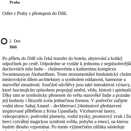
Praha
Odlet z Prahy s přestupem do Dillí.
2. Den
Dillí
Po příletu do Dillí vás čeká transfer do hotelu, ubytování a krátký
odpočinek po cestě. Odpoledne se vydáte k jednomu z nejpůsobivější
duchovních míst Indie – chrámovému a kulturnímu komplexu
Swaminarayan Akshardham. Tento monumentální hinduistický chrám
mistrovským dílem architektury a symbolem oddanosti, harmonie a
starověké moudrosti. Součástí návštěvy jsou také interaktivní výstavy,
které fascinujícím způsobem propojují umění, vědu, historii i spirituali
Díky nim se symbolicky přenesete do světa starověké Indie a poznáte
její hodnoty i filozofii zcela jedinečnou formou. V podvečer zažijete
vodní show Sahaj Anand – dechberoucí 24minutové představení
inspirované příběhem z Kena Upanišady. Vícebarevné lasery,
videoprojekce, podvodní plameny, vodní trysky, prostorový zvuk i živ
herci vytvářejí magickou symfonii světla, pohybu a emocí, na kterou
budete dlouho vzpomínat. Po tomto výjimečném zážitku následuje