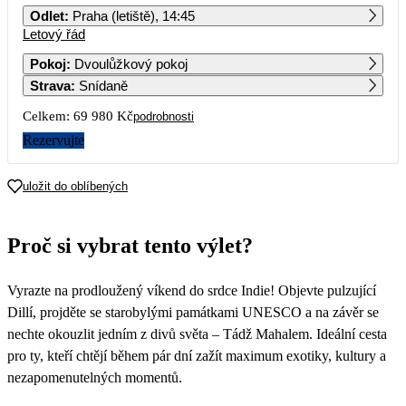
Odlet
:
Praha (letiště), 14:45
Letový řád
1
2
3
4
5
6
34 990
Pokoj
:
Dvoulůžkový pokoj
Strava
:
Snídaně
7
8
9
10
11
12
13
Celkem:
69 980 Kč
podrobnosti
14
15
16
17
18
19
20
Rezervujte
21
22
23
24
25
26
27
uložit do oblíbených
28
29
30
31
Proč si vybrat tento výlet?
Vyrazte na prodloužený víkend do srdce Indie! Objevte pulzující
Dillí, projděte se starobylými památkami UNESCO a na závěr se
nechte okouzlit jedním z divů světa – Tádž Mahalem. Ideální cesta
pro ty, kteří chtějí během pár dní zažít maximum exotiky, kultury a
nezapomenutelných momentů.