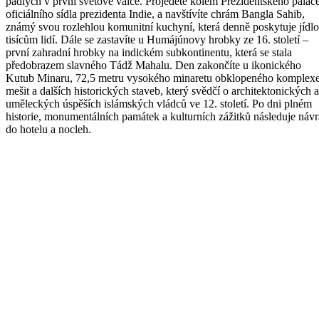
padlých v první světové válce. Projedete kolem Prezidentského paláce
oficiálního sídla prezidenta Indie, a navštívíte chrám Bangla Sahib,
známý svou rozlehlou komunitní kuchyní, která denně poskytuje jídlo
tisícům lidí. Dále se zastavíte u Humájúnovy hrobky ze 16. století –
první zahradní hrobky na indickém subkontinentu, která se stala
předobrazem slavného Tádž Mahalu. Den zakončíte u ikonického
Kutub Minaru, 72,5 metru vysokého minaretu obklopeného komplex
mešit a dalších historických staveb, který svědčí o architektonických a
uměleckých úspěších islámských vládců ve 12. století. Po dni plném
historie, monumentálních památek a kulturních zážitků následuje návr
do hotelu a nocleh.