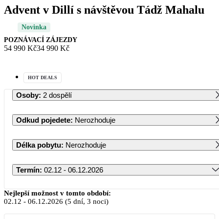
Advent v Dillí s návštěvou Tádž Mahalu
Novinka
POZNÁVACÍ ZÁJEZDY
54 990 Kč
34 990 Kč
HOT DEALS
Osoby
:
2 dospělí
Odkud pojedete
:
Nerozhoduje
Délka pobytu
:
Nerozhoduje
Termín
:
02.12 - 06.12.2026
Prosinec 2026
Nejlepší možnost v tomto období:
02.12
-
06.12.2026
(5 dní, 3 noci)
PO
ÚT
ST
ČT
PÁ
SO
NE