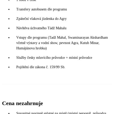
Transfery autobusem dle programu
Zpáteční vlaková jízdenka do Agry
Návštěva úchvatného Tádž Mahalu
Vstupy dle programu (Tadž Mahal, Swaminarayan Akshardham
včetně výstavy a vodní show, pevnost Agra, Kutub Minar,
Humájúnova hrobka)
Služby česky mluvícího průvodce + místní průvodce
Pojištění dle zákona č. 159/99 Sb.
Cena nezahrnuje
Spropitné povinně splatné na místě (místní personál, průvodce,