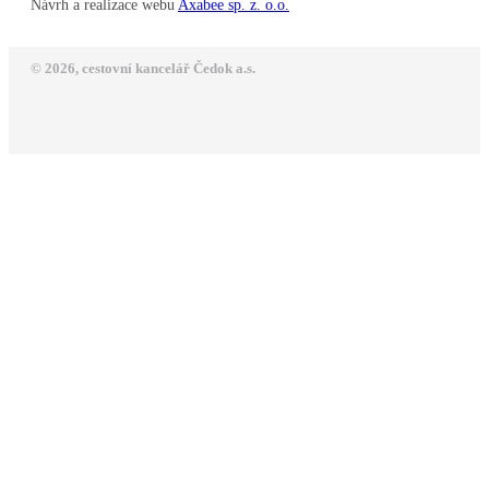
Návrh a realizace webu
Axabee sp. z. o.o.
© 2026, cestovní kancelář Čedok a.s.