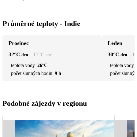
Průměrné teploty - Indie
Prosinec
Leden
32
°C
17
°C
30
°C
1
den
noc
den
teplota vody
26°C
teplota vody
počet slunných hodin
9 h
počet slunnýc
Podobné zájezdy v regionu