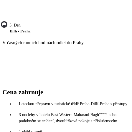
5. Den
Dillí • Praha
V časných ranních hodinách odlet do Prahy.
Cena zahrnuje
Leteckou přepravu v turistické třídě Praha-Dillí-Praha s přestupy
3 noclehy v hotelu Best Western Maharani Bagh**** nebo
podobném se snídaní, dvoulůžkové pokoje s příslušenstvím
1 oběd v ceně