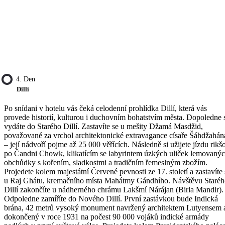
4. Den
Dillí
Po snídani v hotelu vás čeká celodenní prohlídka Dillí, která vás
provede historií, kulturou i duchovním bohatstvím města. Dopoledne 
vydáte do Starého Dillí. Zastavíte se u mešity Džamá Masdžid,
považované za vrchol architektonické extravagance císaře Šáhdžahán
– její nádvoří pojme až 25 000 věřících. Následně si užijete jízdu rikš
po Čandni Chowk, klikatícím se labyrintem úzkých uliček lemovaný
obchůdky s kořením, sladkostmi a tradičním řemeslným zbožím.
Projedete kolem majestátní Červené pevnosti ze 17. století a zastavíte 
u Raj Ghátu, kremačního místa Mahátmy Gándhího. Návštěvu Staré
Dillí zakončíte u nádherného chrámu Lakšmí Nárájan (Birla Mandir).
Odpoledne zamíříte do Nového Dillí. První zastávkou bude Indická
brána, 42 metrů vysoký monument navržený architektem Lutyensem 
dokončený v roce 1931 na počest 90 000 vojáků indické armády