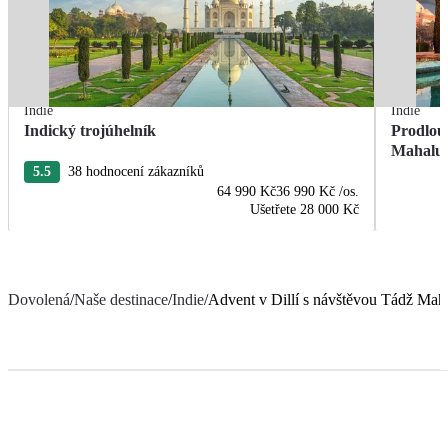
Indie
Indie
Indický trojúhelník
Prodlouž
Mahalu
5.5
38 hodnocení zákazníků
64 990 Kč
36 990 Kč
/os.
Ušetřete
28 000 Kč
Dovolená
/
Naše destinace
/
Indie
/
Advent v Dillí s návštěvou Tádž Mah