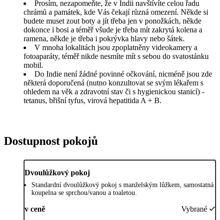
Prosím, nezapomeňte, že v Indii navštívíte celou řadu
chrámů a památek, kde Vás čekají různá omezení. Někde si
budete muset zout boty a jít třeba jen v ponožkách, někde
dokonce i bosi a téměř všude je třeba mít zakrytá kolena a
ramena, někde je třeba i pokrývka hlavy nebo šátek.
V mnoha lokalitách jsou zpoplatněny videokamery a
fotoaparáty, téměř nikde nesmíte mít s sebou do svatostánku
mobil.
Do Indie není žádné povinné očkování, nicméně jsou zde
některá doporučená (nutno konzultovat se svým lékařem s
ohledem na věk a zdravotní stav či s hygienickou stanicí) -
tetanus, břišní tyfus, virová hepatitida A + B.
Dostupnost pokojů
Dvoulůžkový pokoj
Standardní dvoulůžkový pokoj s manželským lůžkem, samostatná
koupelna se sprchou/vanou a toaletou.
v ceně
Vybrané