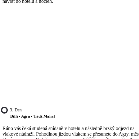
návrat do hotelu a nocleh.
3. Den
Dillí • Agra • Tádž Mahal
Ráno vás čeká studená snídaně v hotelu a následně brzký odjezd na
vlakové nádraží. Pohodlnou jízdou vlakem se přesunete do Agry, měs