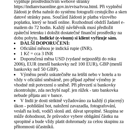
vyplňuje prostřednictvím webové stránky
https://indianvisaonline.gov.in/evisa/tvoa.html. Při vyplnění
žádosti je třeba nahrát do systému fotografii cestujícího a sken
datové stránky pasu. Součástí žádosti je platba vízového
poplatku, který se hradí online. Rozhodnutí obdrží žadatel e-
mailem do 72 hodin. Každý návštěvník musí předložit
zpáteční letenku i doložit dostatečné finanční prostředky na
dobu pobytu.
Indické (e-visum) si klient vyřizuje sám.
DALŠÍ DOPORUČENÍ:
Oficiální měnou je indická rupie (INR).
1 Kč = cca 3 INR
Doporučená měna USD (vydané nejpozději do roku
2006), EUR (menší bankovky než 100 EUR), GBP (menší
bankovky než 50 GBP).
Výměnu peněz uskutečněte na letišti nebo v hotelu a to
vždy v oficiální směnárně, pro případ zpětné výměny je
vhodné mít potvrzení o směně. Při převzetí si bankovky
zkontrolujte, zda nechybí např. jen růžek - tato bankovka
nebude přijata ani v bance.
V Indii je dosti striktně vyžadováno za každý (i placený)
úkon - pohlídání bot, naložení zavazadla, fotografování,
veslaři na lodi, vodiči slonů atd. dávat spropitné. Skupina se
může dohodnout, že průvodce vybere obligátní částku na
spropitné a bude vždy platit dohromady za celou skupinu za
přítomnosti účastníků.