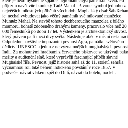
které je neodmyslitelně spjato s nejromantičtější památkou světa. Po
příjezdu navštívíte ikonický Tádž Mahal – živoucí symbol jednoho z
největších milostných příběhů všech dob. Mughalský císař Šáhdžeha
jej nechal vybudovat jako věčný památník své milované manželce
Mumtáz Mahal. Na stavbě tohoto dechberoucího mauzolea z bílého
mramoru, bohatě zdobeného drahými kameny, pracovalo více než 20
000 řemeslníků po dobu 17 let. Výsledkem je architektonický skvost,
který právem patří mezi divy světa. Následuje oběd v místní restauraci
Odpoledne navštívíte impozantní pevnost Agra, památku světového
dědictví UNESCO a jednu z nejvýznamnějších mughalských pevnost
Indii. Za mohutnými hradbami z červeného pískovce se ukrývají palá
mešity a audienční síně, které vyprávějí fascinující příběh slavné
Mughalské říše. Pevnost, jejíž historie sahá až do 11. století, sehrála
významnou roli také během indického povstání v roce 1857. V
podvečer návrat vlakem zpět do Dillí, návrat do hotelu, nocleh.