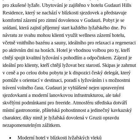
pro zkušené lyžaře. Ubytování je zajištěno v hotelu Gudauri Hills
Residence, který se nachází v blízkosti sjezdovek a představuje
komfortní zázemí pro zimní dovolenou v Gudauri. Pobyt je se
snídaní, která zajistí příjemný start každého lyžařského dne. Po
návratu ze svahu mohou klienti využít wellness zázemí hotelu,
včetně vnitřního bazénu a sauny, ideálního pro relaxaci a regeneraci
po aktivním dni na horách. Hotel je vhodnou volbou pro ty, kteří
chtějí spojit kvalitní lyžování s pohodlím a odpočinkem. Zájezd je
ideální pro klienty, kteří chtějí lyžovat bez starostí. Skipas je zahrnut
v ceně a po celou dobu pobytu je k dispozici český delegát, který
pomůže s orientací v destinaci, poradí s lyžováním i s možnostmi
trávení volného času. Gudauri je vyhlášené nejen upravenými
sjezdovkami a moderní lanovkovou infrastrukturou, ale také
skvělými podmínkami pro freeride. Atmosféru střediska dotváří
místní gastronomie, přátelská pohostinnost a jedinečný kavkazský
charakter, díky nimž je lyžařská dovolená v Gruzii opravdu
nezapomenutelným zážitkem.
Moderní hotel v blízkosti lyžařských vleků