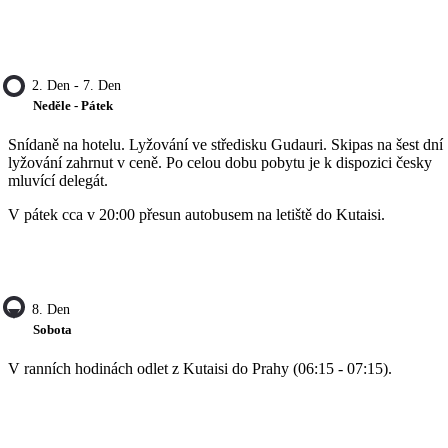
2. Den - 7. Den
Neděle - Pátek
Snídaně na hotelu. Lyžování ve středisku Gudauri. Skipas na šest dní
lyžování zahrnut v ceně. Po celou dobu pobytu je k dispozici česky
mluvící delegát.
V pátek cca v 20:00 přesun autobusem na letiště do Kutaisi.
8. Den
Sobota
V ranních hodinách odlet z Kutaisi do Prahy (06:15 - 07:15).