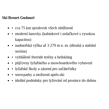
Ski Resort Gudauri
•
cca 75 km sjezdovek všech obtížností
•
moderní lanovky (kabinkové i sedačkové s vysokou
kapacitou)
•
nadmořská výška až 3 279 m n. m. (dlouhá a stabilní
sezóna)
•
vyhlášené freeride terény a heliskiing
•
půjčovny lyžařského a snowboardového vybavení
•
lyžařské školy a zázemí pro začátečníky
•
snowparky a možnosti après-ski
•
ideální podmínky pro lyžování od prosince do dubna