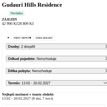
Gudauri Hills Residence
Novinka
ZÁJEZDY
42 990 Kč
28 809 Kč
FIRST MINUTE
ZIMA 2026/2027
Osoby
:
2 dospělí
Odkud pojedete
:
Nerozhoduje
Délka pobytu
:
Nerozhoduje
Termín
:
13.02 - 20.02.2027
Únor 2027
Nejlepší možnost v tomto období:
13.02
-
20.02.2027
(8 dní, 7 nocí)
PO
ÚT
ST
ČT
PÁ
SO
NE