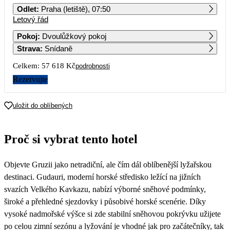
Odlet
:
Praha (letiště), 07:50
Letový řád
1
2
3
4
5
6
7
Pokoj
:
Dvoulůžkový pokoj
Strava
:
Snídaně
8
9
10
11
12
13
14
28 809
Celkem:
57 618 Kč
podrobnosti
15
16
17
18
19
20
21
Rezervujte
28 809
22
23
24
25
26
27
28
uložit do oblíbených
Proč si vybrat tento hotel
Objevte Gruzii jako netradiční, ale čím dál oblíbenější lyžařskou
destinaci. Gudauri, moderní horské středisko ležící na jižních
svazích Velkého Kavkazu, nabízí výborné sněhové podmínky,
široké a přehledné sjezdovky i působivé horské scenérie. Díky
vysoké nadmořské výšce si zde stabilní sněhovou pokrývku užijete
po celou zimní sezónu a lyžování je vhodné jak pro začátečníky, tak