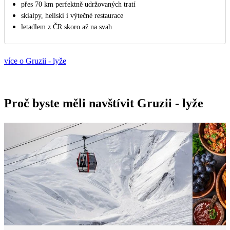
přes 70 km perfektně udržovaných tratí
skialpy, heliski i výtečné restaurace
letadlem z ČR skoro až na svah
více o Gruzii - lyže
Proč byste měli navštívit Gruzii - lyže