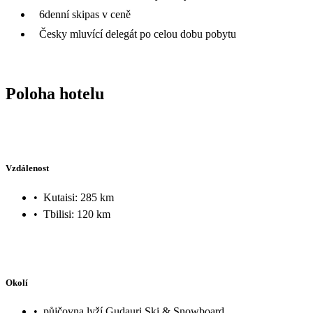
6denní skipas v ceně
Česky mluvící delegát po celou dobu pobytu
Poloha hotelu
Vzdálenost
•
Kutaisi: 285 km
•
Tbilisi: 120 km
Okolí
•
půjčovna lyží Gudauri Ski & Snowboard