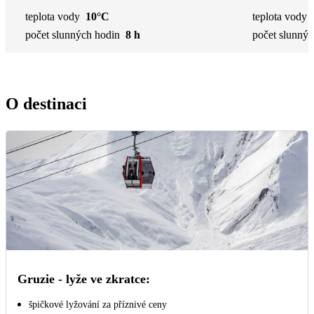
teplota vody
10°C
teplota vody
počet slunných hodin
8 h
počet slunnýc
O destinaci
Gruzie - lyže ve zkratce:
špičkové lyžování za příznivé ceny