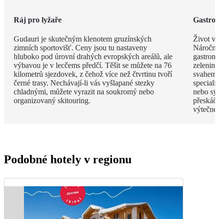
Ráj pro lyžaře
Gastro
Gudauri je skutečným klenotem gruzínských
Život v
zimních sportovišť. Ceny jsou tu nastaveny
Náročné
hluboko pod úrovní drahých evropských areálů, ale
gastrono
výbavou je v lecčems předčí. Těšit se můžete na 76
zelenině
kilometrů sjezdovek, z čehož více než čtvrtinu tvoří
svahem 
černé trasy. Nechávají-li vás vyšlapané stezky
speciali
chladnými, můžete vyrazit na soukromý nebo
nebo sýr
organizovaný skitouring.
přeskáče
výtečné
Podobné hotely v regionu