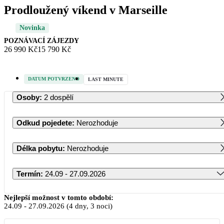
Prodloužený víkend v Marseille
Novinka
POZNÁVACÍ ZÁJEZDY
26 990 Kč
15 790 Kč
DATUM POTVRZENO
LAST MINUTE
Osoby
:
2 dospělí
Odkud pojedete
:
Nerozhoduje
Délka pobytu
:
Nerozhoduje
Termín
:
24.09 - 27.09.2026
Září 2026
Nejlepší možnost v tomto období:
24.09
-
27.09.2026
(4 dny, 3 noci)
PO
ÚT
ST
ČT
PÁ
SO
NE