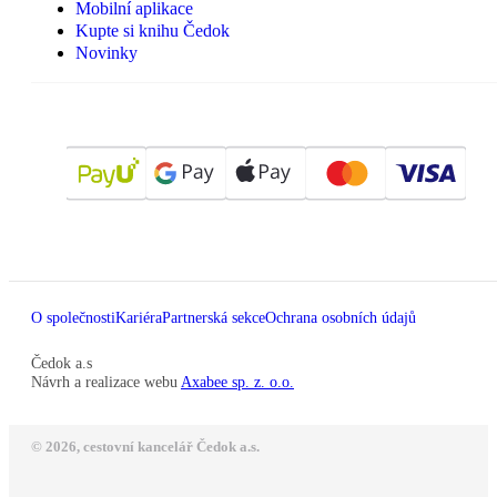
Mobilní aplikace
Kupte si knihu Čedok
Novinky
O společnosti
Kariéra
Partnerská sekce
Ochrana osobních údajů
Čedok a.s
Návrh a realizace webu
Axabee sp. z. o.o.
© 2026, cestovní kancelář Čedok a.s.