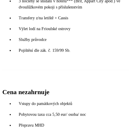
3 noclehy se snídaní v hotelu*** (Brit, Appart City apod.) ve
dvoulůžkovém pokoji s příslušenstvím
Transfery z/na letiště + Cassis
Výlet lodí na Frioulské ostrovy
Služby průvodce
Pojištění dle zák. č. 159/99 Sb.
Cena nezahrnuje
Vstupy do památkových objektů
Pobytovou taxu cca 5,50 eur/ osoba/ noc
Přepravu MHD