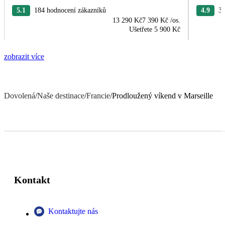
5.1
184 hodnocení zákazníků
4.9
37
13 290 Kč
7 390 Kč
/os.
Ušetřete
5 900 Kč
zobrazit více
Dovolená
/
Naše destinace
/
Francie
/
Prodloužený víkend v Marseille
Kontakt
Kontaktujte nás