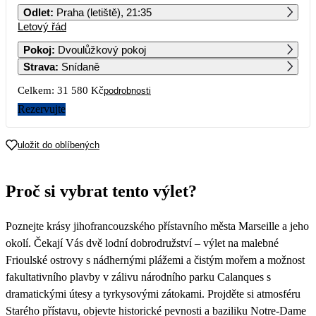
Odlet
:
Praha (letiště), 21:35
Letový řád
1
2
3
4
5
6
Pokoj
:
Dvoulůžkový pokoj
Strava
:
Snídaně
7
8
9
10
11
12
13
Celkem:
31 580 Kč
podrobnosti
14
15
16
17
18
19
20
Rezervujte
21
22
23
24
25
26
27
uložit do oblíbených
15 790
28
29
30
Proč si vybrat tento výlet?
Poznejte krásy jihofrancouzského přístavního města Marseille a jeho
okolí. Čekají Vás dvě lodní dobrodružství – výlet na malebné
Frioulské ostrovy s nádhernými plážemi a čistým mořem a možnost
fakultativního plavby v zálivu národního parku Calanques s
dramatickými útesy a tyrkysovými zátokami. Projděte si atmosféru
Starého přístavu, objevte historické pevnosti a baziliku Notre-Dame