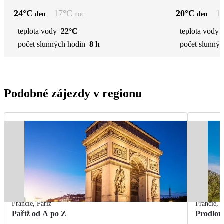
24
°C
17
°C
20
°C
1
den
noc
den
teplota vody
22°C
teplota vody
počet slunných hodin
8 h
počet slunnýc
Podobné zájezdy v regionu
Francie
,
Paříž
Francie
,
P
Paříž od A po Z
Prodlou