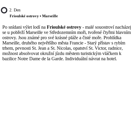
2. Den
Frioulské ostrovy • Marseille
Po snídani výlet lodí na
Frioulské ostrovy
- malé souostroví nacházej
se u pobřeží Marseille ve Středozemním moři, tvořené čtyřmi hlavním
ostrovy. Jsou známé pro své krásné pláže a čisté moře. Prohlídka
Marseille, druhého největšího města Francie - Starý přístav s rybím
trhem, pevnosti St. Jean a St. Nicolas, opatství St. Victor, radnice,
možnost absolvovat okružní jízdu městem turistickým vláčkem k
bazilice Notre Dame de la Garde. Individuální návrat na hotel.