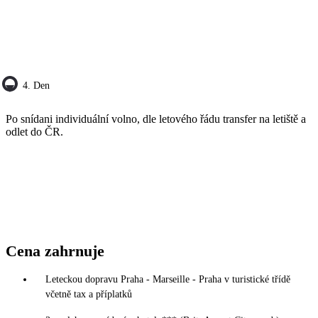
4. Den
Po snídani individuální volno, dle letového řádu transfer na letiště a
odlet do ČR.
Cena zahrnuje
Leteckou dopravu Praha - Marseille - Praha v turistické třídě
včetně tax a příplatků