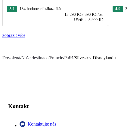
5.1
184 hodnocení zákazníků
4.9
37
13 290 Kč
7 390 Kč
/os.
Ušetřete
5 900 Kč
zobrazit více
Dovolená
/
Naše destinace
/
Francie
/
Paříž
/
Silvestr v Disneylandu
Kontakt
Kontaktujte nás