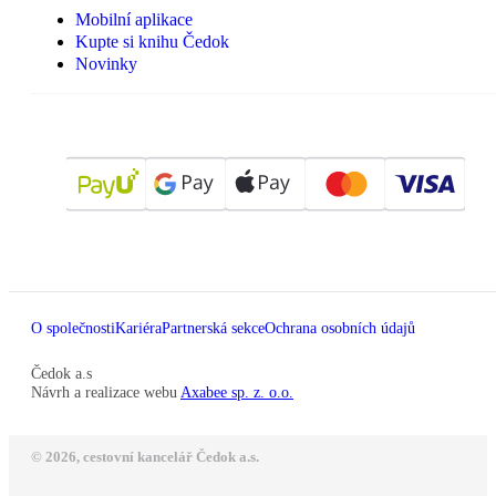
Mobilní aplikace
Kupte si knihu Čedok
Novinky
O společnosti
Kariéra
Partnerská sekce
Ochrana osobních údajů
Čedok a.s
Návrh a realizace webu
Axabee sp. z. o.o.
© 2026, cestovní kancelář Čedok a.s.