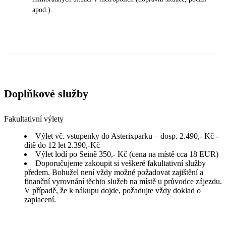
apod.).
Doplňkové služby
Fakultativní výlety
Výlet vč. vstupenky do Asterixparku – dosp. 2.490,- Kč -
dítě do 12 let 2.390,-Kč
Výlet lodí po Seině 350,- Kč (cena na místě cca 18 EUR)
Doporučujeme zakoupit si veškeré fakultativní služby
předem. Bohužel není vždy možné požadovat zajištění a
finanční vyrovnání těchto služeb na místě u průvodce zájezdu.
V případě, že k nákupu dojde, požadujte vždy doklad o
zaplacení.