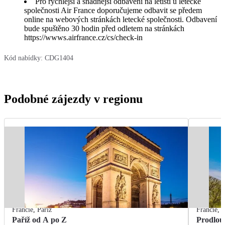
Pro rychlejší a snadnější odbavení na letišti u letecké
společnosti Air France doporučujeme odbavit se předem
online na webových stránkách letecké společnosti. Odbavení
bude spuštěno 30 hodin před odletem na stránkách
https://wwws.airfrance.cz/cs/check-in
Kód nabídky:
CDG1404
Podobné zájezdy v regionu
Francie
,
Paříž
Francie
,
P
Paříž od A po Z
Prodlou