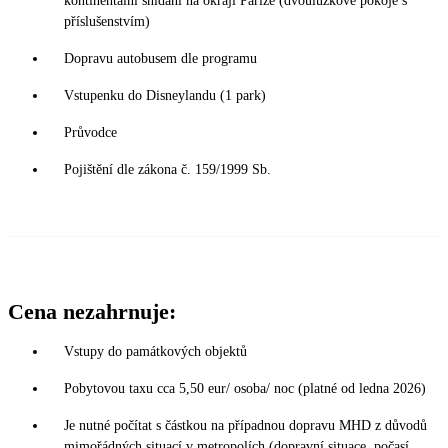
kontinentální snídaní na okraji Paříže (dvoulůžkové pokoje s
příslušenstvím)
Dopravu autobusem dle programu
Vstupenku do Disneylandu (1 park)
Průvodce
Pojištění dle zákona č. 159/1999 Sb.
Cena nezahrnuje:
Vstupy do památkových objektů
Pobytovou taxu cca 5,50 eur/ osoba/ noc (platné od ledna 2026)
Je nutné počítat s částkou na případnou dopravu MHD z důvodů
mimořádných situací v metropolích (dopravní situace, počasí