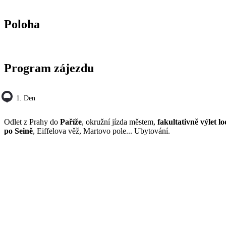
Poloha
Program zájezdu
1. Den
Odlet z Prahy do
Paříže
, okružní jízda městem,
fakultativně výlet lo
po Seině
, Eiffelova věž, Martovo pole... Ubytování.