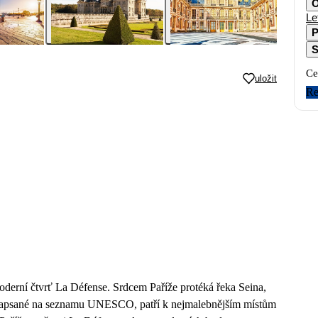
O
Le
P
S
Ce
uložit
Re
oderní čtvrť La Défense. Srdcem Paříže protéká řeka Seina,
hy, zapsané na seznamu UNESCO, patří k nejmalebnějším místům