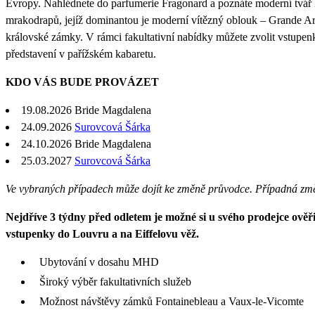
Evropy. Nahlédnete do parfumerie Fragonard a poznáte moderní tvář 
mrakodrapů, jejíž dominantou je moderní vítězný oblouk – Grande Ar
královské zámky. V rámci fakultativní nabídky můžete zvolit vstupen
představení v pařížském kabaretu.
KDO VÁS BUDE PROVÁZET
19.08.2026
Bride Magdalena
24.09.2026
Surovcová Šárka
24.10.2026
Bride Magdalena
25.03.2027
Surovcová Šárka
Ve vybraných případech může dojít ke změně průvodce. Případná zm
Nejdříve 3 týdny před odletem je možné si u svého prodejce ověřit
vstupenky do Louvru a na Eiffelovu věž.
Ubytování v dosahu MHD
Široký výběr fakultativních služeb
Možnost návštěvy zámků Fontainebleau a Vaux-le-Vicomte