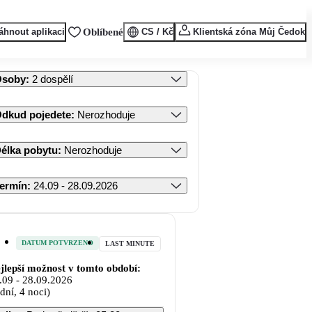
áhnout aplikaci
Oblíbené
CS / Kč
Klientská zóna Můj Čedok
Osoby
:
2 dospělí
dkud pojedete
:
Nerozhoduje
élka pobytu
:
Nerozhoduje
ermín
:
24.09 - 28.09.2026
DATUM POTVRZENO
LAST MINUTE
jlepší možnost v tomto období:
.09
-
28.09.2026
 dní, 4 noci)