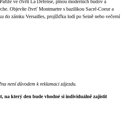
Paříže ve čtvrti La Défense, plnou moderních budov a
che. Objevíte čtvrť Montmartre s bazilikou Sacré-Coeur a
ku do zámku Versailles, projížďku lodí po Seině nebo večerní
ěna není důvodem k reklamaci zájezdu.
, na který den bude vhodné si individuálně zajistit