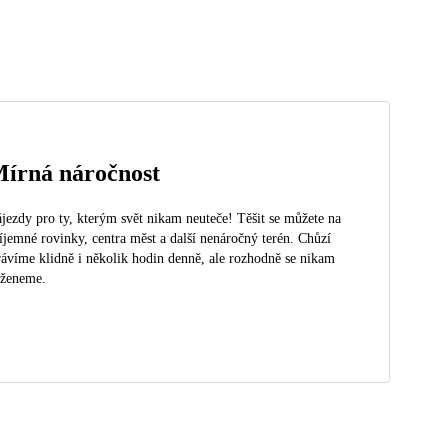
írná náročnost
jezdy pro ty, kterým svět nikam neuteče! Těšit se můžete na
íjemné rovinky, centra měst a další nenáročný terén. Chůzí
rávíme klidně i několik hodin denně, ale rozhodně se nikam
eženeme.