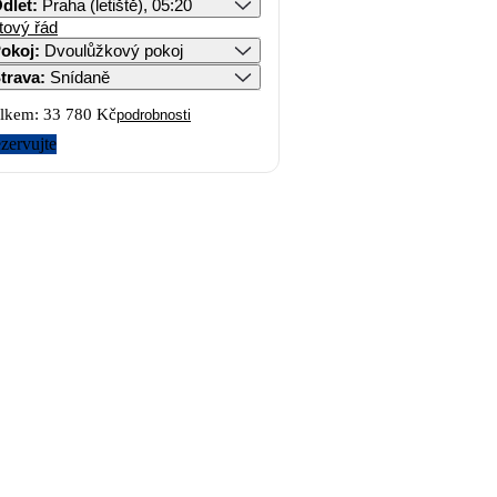
dlet
:
Praha (letiště), 05:20
tový řád
okoj
:
Dvoulůžkový pokoj
trava
:
Snídaně
lkem:
33 780 Kč
podrobnosti
zervujte