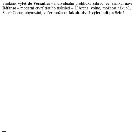
Snídaně,
výlet do Versailles
– individuální prohlídka zahrad, ev. zámku, náv
Défense
– moderní čtvrť třetího tisíciletí – L’Arche, volno, možnost nákupů,
Sacré Coeur, ubytování, večer možnost
fakultativně výlet lodí po Seině
.