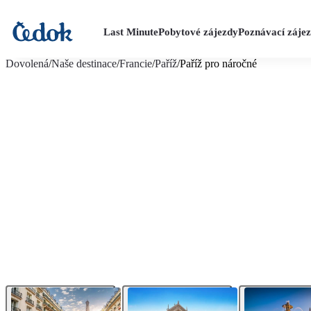
Last Minute
Pobytové zájezdy
Poznávací záje
více fotografií (8)
Dovolená
/
Naše destinace
/
Francie
/
Paříž
/
Paříž pro náročné