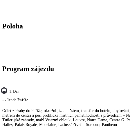
Poloha
Program zájezdu
1. Den
Přílet do Paříže
Odlet z Prahy do Paříže, okružní jízda městem, transfer do hotelu, ubytování
metrem do centra a pěší prohlídka místních pamětihodností s průvodcem – Ná
Tuilerijské zahrady, malý Vítězný oblouk, Louvre, Notre Dame, Centre G. 
Halles, Palais Royale, Madelaine, Latinská čtvrť – Sorbona, Pantheon.