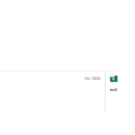
čvc 2026
6
Jan
možnost dokou