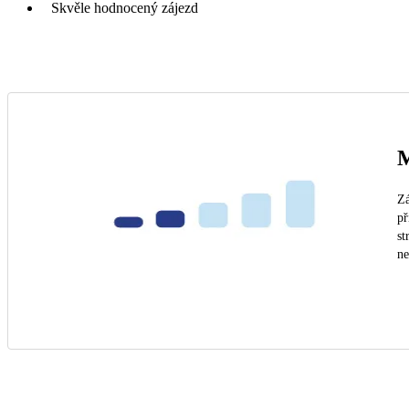
Skvěle hodnocený zájezd
M
Zá
př
st
n