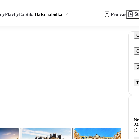
zdy
Plavby
Exotika
Další nabídka
Pro vás
St
O
D
T
Ne
24
(5