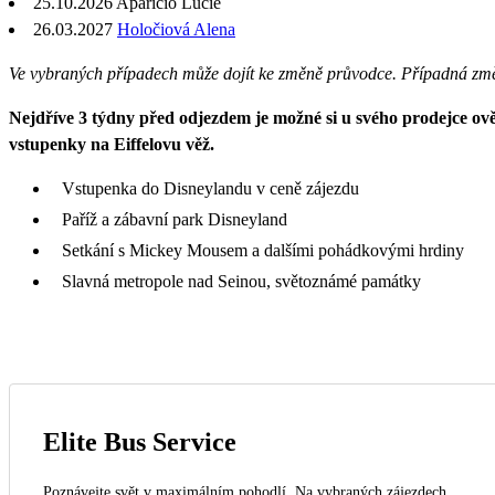
25.10.2026 Aparicio Lucie
26.03.2027
Holočiová Alena
Ve vybraných případech může dojít ke změně průvodce. Případná zm
Nejdříve 3 týdny před odjezdem je možné si u svého prodejce ověř
vstupenky na Eiffelovu věž.
Vstupenka do Disneylandu v ceně zájezdu
Paříž a zábavní park Disneyland
Setkání s Mickey Mousem a dalšími pohádkovými hrdiny
Slavná metropole nad Seinou, světoznámé památky
Elite Bus Service
Poznávejte svět v maximálním pohodlí. Na vybraných zájezdech