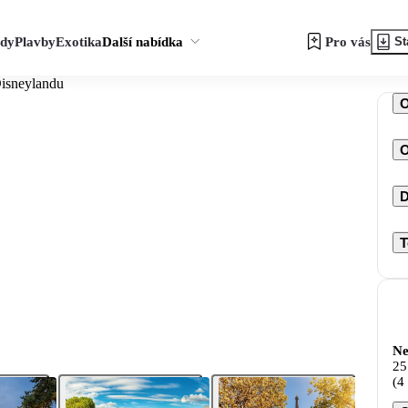
zdy
Plavby
Exotika
Další nabídka
Pro vás
St
Disneylandu
O
D
T
Ne
25
(4