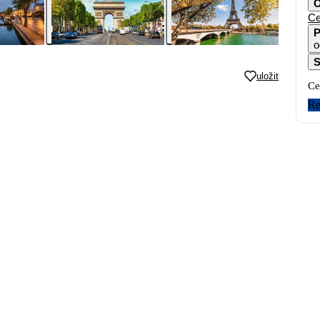
O
Ce
P
o
S
uložit
Ce
Re