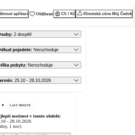
áhnout aplikaci
Oblíbené
CS / Kč
Klientská zóna Můj Čedok
Osoby
:
2 dospělí
dkud pojedete
:
Nerozhoduje
élka pobytu
:
Nerozhoduje
ermín
:
25.10 - 28.10.2026
LAST MINUTE
jlepší možnost v tomto období:
.10
-
28.10.2026
 dny, 1 noc)