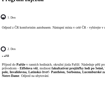
1. Den
Odjezd z ČR komfortním autobusem. Nástupní místa v celé ČR - vybírejte v 
2. Den
Paříž
Příjezd do
Paříže
v ranních hodinách, okružní jízda Paříží. Následuje pěší pr
průvodcem -
Eiffelova věž
, možnost
fakultativní projížďky lodí po Seině
pole, Invalidovna, Latinská čtvrť- Panthéon, Sorbonna, Lucemburské zah
Notre-Dame
. Odjezd na ubytování.