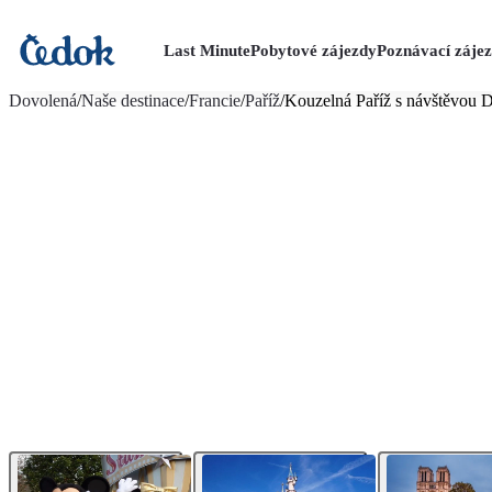
Last Minute
Pobytové zájezdy
Poznávací záje
více fotografií (12)
Dovolená
/
Naše destinace
/
Francie
/
Paříž
/
Kouzelná Paříž s návštěvou 