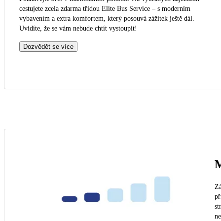
cestujete zcela zdarma třídou Elite Bus Service – s moderním
vybavením a extra komfortem, který posouvá zážitek ještě dál.
Uvidíte, že se vám nebude chtít vystoupit!
Dozvědět se více
M
Zá
př
st
n