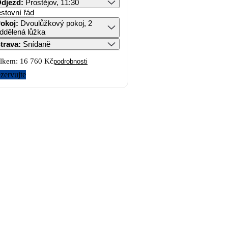
djezd
:
Prostějov, 11:30
stovní řád
okoj
:
Dvoulůžkový pokoj, 2
ddělená lůžka
trava
:
Snídaně
lkem:
16 760 Kč
podrobnosti
zervujte