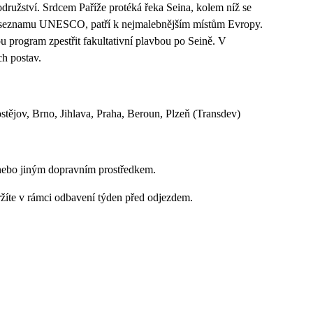
družství. Srdcem Paříže protéká řeka Seina, kolem níž se
é na seznamu UNESCO, patří k nejmalebnějším místům Evropy.
 program zpestřit fakultativní plavbou po Seině. V
h postav.
tějov, Brno, Jihlava, Praha, Beroun, Plzeň (Transdev)
nebo jiným dopravním prostředkem.
ržíte v rámci odbavení týden před odjezdem.