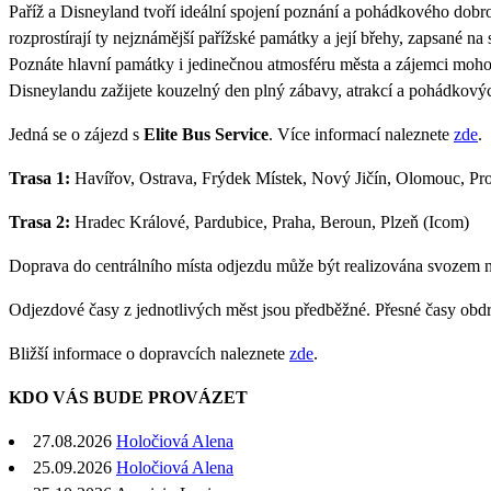
Paříž a Disneyland tvoří ideální spojení poznání a pohádkového dobro
rozprostírají ty nejznámější pařížské památky a její břehy, zapsan
Poznáte hlavní památky i jedinečnou atmosféru města a zájemci mohou
Disneylandu zažijete kouzelný den plný zábavy, atrakcí a pohádkovýc
Jedná se o zájezd s
Elite Bus Service
. Více informací naleznete
zde
.
Trasa 1:
Havířov, Ostrava, Frýdek Místek, Nový Jičín, Olomouc, Pros
Trasa 2:
Hradec Králové, Pardubice, Praha, Beroun, Plzeň (Icom)
Doprava do centrálního místa odjezdu může být realizována svozem 
Odjezdové časy z jednotlivých měst jsou předběžné. Přesné časy obd
Bližší informace o dopravcích naleznete
zde
.
KDO VÁS BUDE PROVÁZET
27.08.2026
Holočiová Alena
25.09.2026
Holočiová Alena