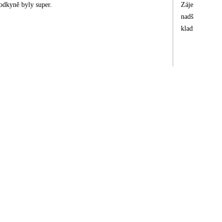
odkyně byly super.
Zájezd super, 
nadšení, takté
kladně.