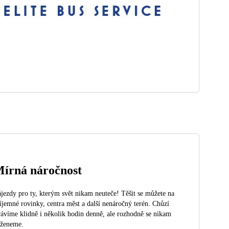
írná náročnost
jezdy pro ty, kterým svět nikam neuteče! Těšit se můžete na
íjemné rovinky, centra měst a další nenáročný terén. Chůzí
rávíme klidně i několik hodin denně, ale rozhodně se nikam
eženeme.