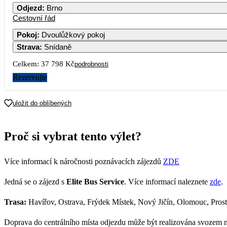
Odjezd
:
Brno
Cestovní řád
Pokoj
:
Dvoulůžkový pokoj
Strava
:
Snídaně
Celkem:
37 798 Kč
podrobnosti
Rezervujte
uložit do oblíbených
Proč si vybrat tento výlet?
Více informací k náročnosti poznávacích zájezdů
ZDE
Jedná se o zájezd s
Elite Bus Service
. Více informací naleznete
zde
.
Trasa:
Havířov, Ostrava, Frýdek Místek, Nový Jičín, Olomouc, Prostě
Doprava do centrálního místa odjezdu může být realizována svozem 