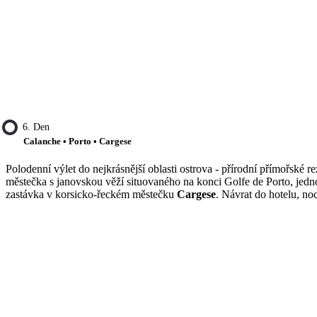
6. Den
Calanche • Porto • Cargese
Polodenní výlet do nejkrásnější oblasti ostrova - přírodní přímořské r
městečka s janovskou věží situovaného na konci Golfe de Porto, jedn
zastávka v korsicko-řeckém městečku
Cargese
. Návrat do hotelu, no