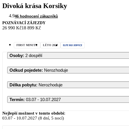
Divoká krása Korsiky
4.9
46 hodnocení zákazníků
POZNÁVACÍ ZÁJEZDY
26 990 Kč
18 899 Kč
FIRST MINUTE
LÉTO 2027
Osoby
:
2 dospělí
Odkud pojedete
:
Nerozhoduje
Délka pobytu
:
Nerozhoduje
Termín
:
03.07 - 10.07.2027
Nejlepší možnost v tomto období:
03.07
-
10.07.2027
(8 dní, 5 nocí)