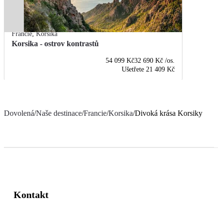
Francie
,
Korsika
Korsika - ostrov kontrastů
54 099 Kč
32 690 Kč
/os.
Ušetřete
21 409 Kč
Dovolená
/
Naše destinace
/
Francie
/
Korsika
/
Divoká krása Korsiky
Kontakt