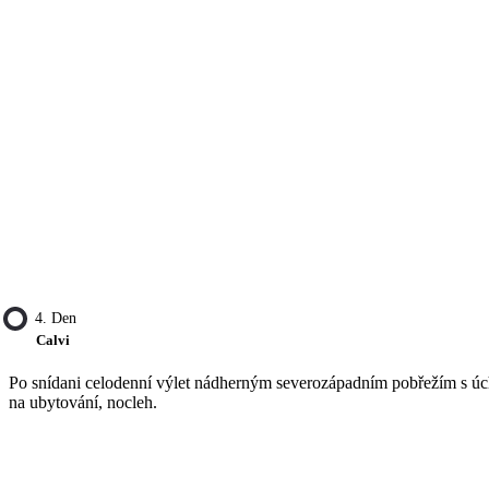
4. Den
Calvi
Po snídani celodenní výlet nádherným severozápadním pobřežím s 
na ubytování, nocleh.