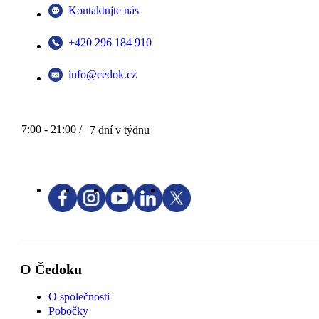
Kontaktujte nás
+420 296 184 910
info@cedok.cz
7:00 - 21:00 /
7 dní v týdnu
O Čedoku
O společnosti
Pobočky