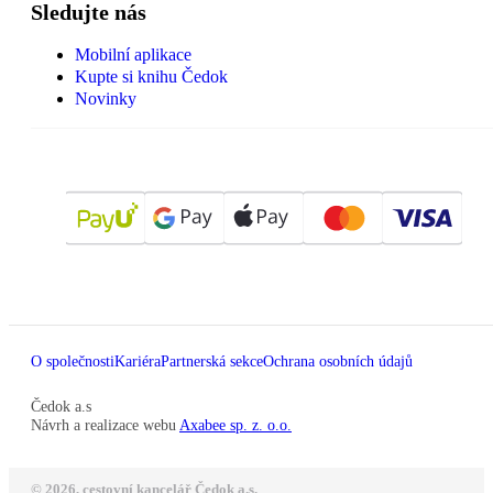
Sledujte nás
Mobilní aplikace
Kupte si knihu Čedok
Novinky
O společnosti
Kariéra
Partnerská sekce
Ochrana osobních údajů
Čedok a.s
Návrh a realizace webu
Axabee sp. z. o.o.
© 2026, cestovní kancelář Čedok a.s.