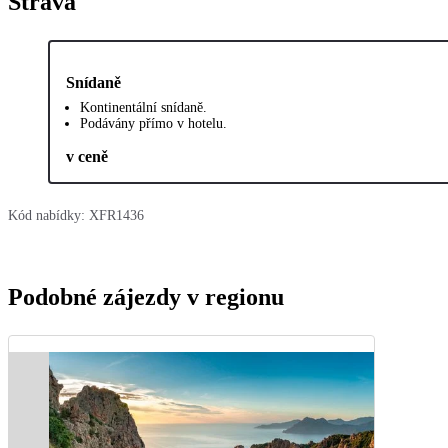
Strava
Snídaně
Kontinentální snídaně.
Podávány přímo v hotelu.
v ceně
Kód nabídky:
XFR1436
Podobné zájezdy v regionu