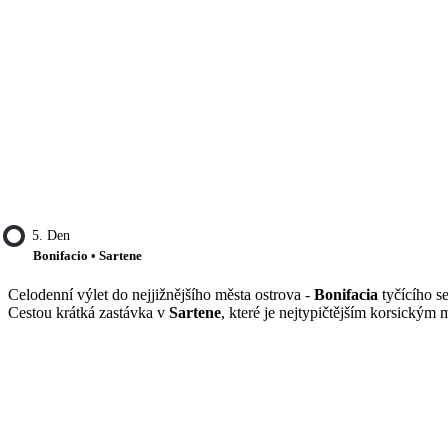
5. Den
Bonifacio • Sartene
Celodenní výlet do nejjižnějšího města ostrova -
Bonifacia
tyčícího s
Cestou krátká zastávka v
Sartene
, které je nejtypičtějším korsický