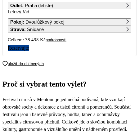
Odlet
:
Praha (letiště)
Letový řád
1
2
3
4
5
6
7
Pokoj
:
Dvoulůžkový pokoj
Strava
:
Snídaně
8
9
10
11
12
13
14
Celkem:
38 498 Kč
podrobnosti
15
16
17
18
19
20
21
Rezervujte
19 249
22
23
24
25
26
27
28
uložit do oblíbených
Proč si vybrat tento výlet?
Festival citrusů v Mentonu je jedinečná podívaná, kde vznikají
obrovské sochy a dekorace z tisíců citronů a pomerančů. Součástí
festivalu jsou i barevné průvody, hudba, tanec a ochutnávky
specialit s citrusovou příchutí. Celkově jde o skvělou kombinaci
kultury, gastronomie a vizuálního umění v nádherném prostředí.