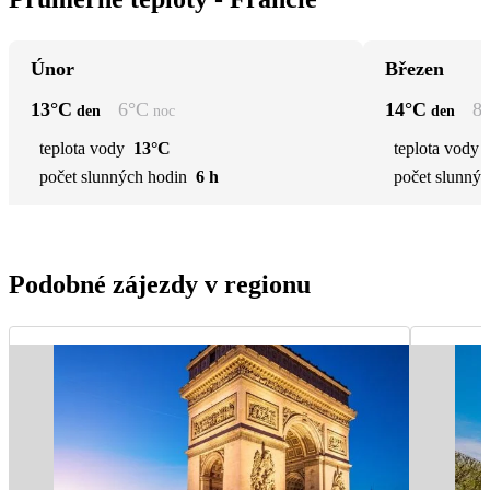
Únor
Březen
13
°C
6
°C
14
°C
8
den
noc
den
teplota vody
13°C
teplota vody
počet slunných hodin
6 h
počet slunnýc
Podobné zájezdy v regionu