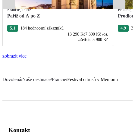
Francie
,
Paříž
Francie
,
P
Paříž od A po Z
Prodlou
5.1
184 hodnocení zákazníků
4.9
37
13 290 Kč
7 390 Kč
/os.
Ušetřete
5 900 Kč
zobrazit více
Dovolená
/
Naše destinace
/
Francie
/
Festival citrusů v Mentonu
Kontakt