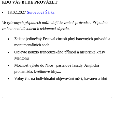
KDO VÁS BUDE PROVÁZET
18.02.2027
Surovcová Šárka
Ve vybraných případech může dojít ke změně průvodce. Případná
změna není důvodem k reklamaci zájezdu.
Zažijte jedinečný Festival citrusů plný barevných průvodů a
monumentálních soch
Objevte kouzlo francouzského přímoří a historické krásy
Mentonu
Možnost výletu do Nice - pastelové fasády, Anglická
promenáda, květinové trhy,...
Volný čas na individuální objevování měst, kaváren a trhů