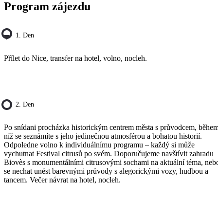
Program zájezdu
1. Den
Přílet do Nice, transfer na hotel, volno, nocleh.
2. Den
Po snídani procházka historickým centrem města s průvodcem, běhe
níž se seznámíte s jeho jedinečnou atmosférou a bohatou historií.
Odpoledne volno k individuálnímu programu – každý si může
vychutnat Festival citrusů po svém. Doporučujeme navštívit zahradu
Biovès s monumentálními citrusovými sochami na aktuální téma, neb
se nechat unést barevnými průvody s alegorickými vozy, hudbou a
tancem. Večer návrat na hotel, nocleh.