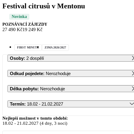
Festival citrusů v Mentonu
Novinka
POZNÁVACÍ ZÁJEZDY
27 490 Kč
19 249 Kč
FIRST MINUTE
ZIMA 2026/2027
Osoby
:
2 dospělí
Odkud pojedete
:
Nerozhoduje
Délka pobytu
:
Nerozhoduje
Termín
:
18.02 - 21.02.2027
Únor 2027
Nejlepší možnost v tomto období:
18.02
-
21.02.2027
(4 dny, 3 noci)
PO
ÚT
ST
ČT
PÁ
SO
NE