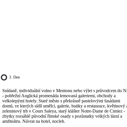
3. Den
Snídaně, individuální volno v Mentonu nebo výlet s průvodcem do N
- pobřežní Anglická promenáda lemovaná galeriemi, obchody a
velkolepými hotely. Staré město s překrásně pastelovými fasádami
domů, ve kterých sídlí umělci, galerie, butiky a restaurace, květinový 
zeleninový trh v Cours Saleya, starý klášter Notre-Dame de Cimiez -
zbytky rozsáhlé původní římské osady s pozůstatky velkých lázní a
amfiteátru. Návrat na hotel, nocleh.