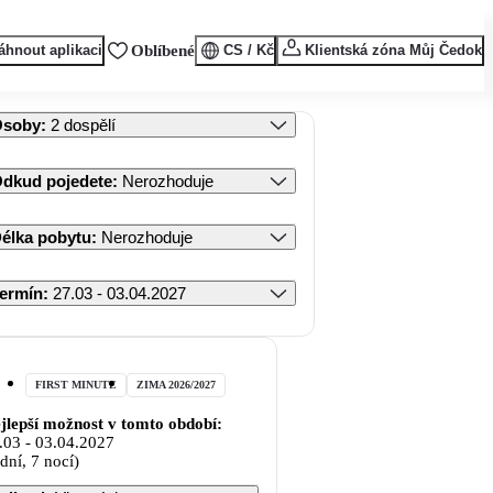
áhnout aplikaci
Oblíbené
CS / Kč
Klientská zóna Můj Čedok
Osoby
:
2 dospělí
dkud pojedete
:
Nerozhoduje
élka pobytu
:
Nerozhoduje
ermín
:
27.03 - 03.04.2027
FIRST MINUTE
ZIMA 2026/2027
jlepší možnost v tomto období:
.03
-
03.04.2027
 dní, 7 nocí)