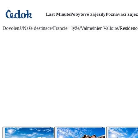
Last Minute
Pobytové zájezdy
Poznávací záje
více fotografií (14)
Dovolená
/
Naše destinace
/
Francie - lyže
/
Valmeinier-Valloire
/
Residenc