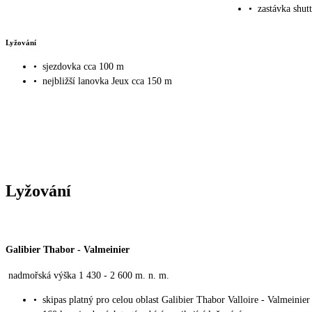
•
zastávka shut
Lyžování
•
sjezdovka cca 100 m
•
nejbližší lanovka Jeux cca 150 m
Lyžování
Galibier Thabor - Valmeinier
nadmořská výška 1 430 - 2 600 m. n. m.
•
skipas platný pro celou oblast Galibier Thabor Valloire - Valmeinier