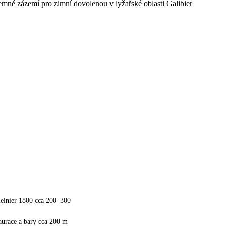
jemné zázemí pro zimní dovolenou v lyžařské oblasti Galibier
einier 1800 cca 200–300
aurace a bary cca 200 m