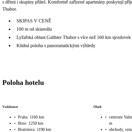
s dětmi i skupiny přátel. Komfortně zařízené apartmány poskytují pří
Thabor.
SKIPAS V CENĚ
100 m od skiareálu
Lyžařská oblast Galibier Thabor s více než 160 km sjezdovek
Klidná poloha s panoramatickými výhledy
Poloha hotelu
Vzdálenost
Okolí
•
Praha: 1160 km
•
centrum Valm
•
Brno: 1250 km
m
•
Bratislava: 1190 km
•
obchody, rest