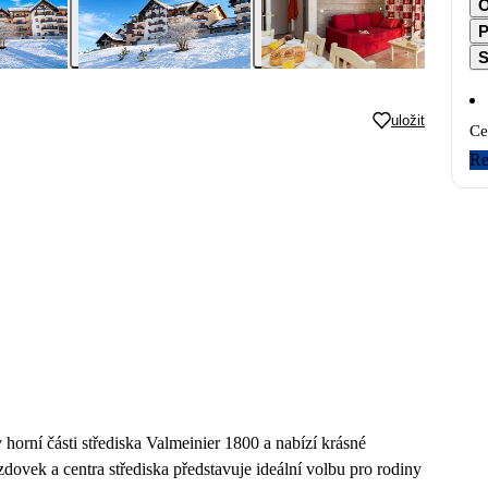
O
P
S
uložit
Ce
Re
horní části střediska Valmeinier 1800 a nabízí krásné
dovek a centra střediska představuje ideální volbu pro rodiny