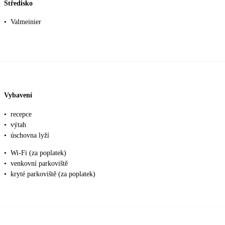
Středisko
•
Valmeinier
Vybavení
•
recepce
•
výtah
•
úschovna lyží
•
Wi-Fi (za poplatek)
•
venkovní parkoviště
•
kryté parkoviště (za poplatek)