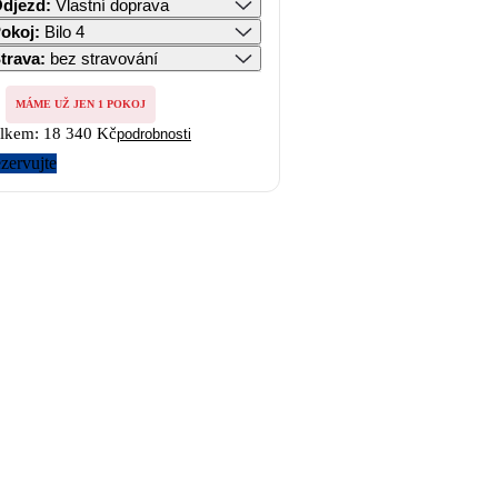
djezd
:
Vlastní doprava
okoj
:
Bilo 4
trava
:
bez stravování
MÁME UŽ JEN 1 POKOJ
lkem:
18 340 Kč
podrobnosti
zervujte