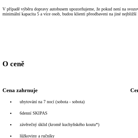
V případě výběru dopravy autobusem upozorňujeme, že pokud není na svozov
minimální kapacita 5 a více osob, budou klienti přeodbaveni na jiné nejbližší
O ceně
Cena zahrnuje
Ce
ubytování na 7 nocí (sobota - sobota)
6denní SKIPAS
závěrečný úklid (kromě kuchyňského koutu*)
lůžkoviny a ručníky