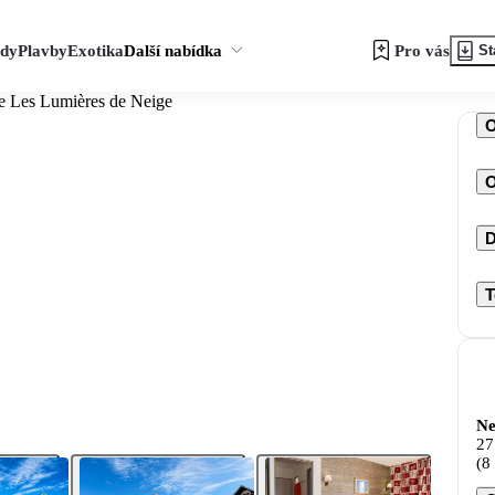
zdy
Plavby
Exotika
Další nabídka
Pro vás
St
e Les Lumières de Neige
O
D
T
Ne
27
(8