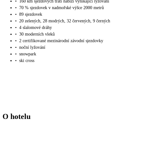
•
160 km sjezdových tratí nabízí vynikající lyžování
•
70 % sjezdovek v nadmořské výšce 2000 metrů
•
89 sjezdovek
•
20 zelených, 28 modrých, 32 červených, 9 černých
•
4 slalomové dráhy
•
30 moderních vleků
•
2 certifikované mezinárodní závodní sjezdovky
•
noční lyžování
•
snowpark
•
ski cross
O hotelu