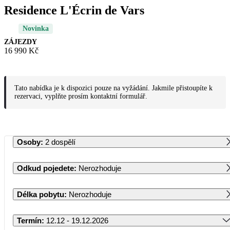
Residence L'Écrin de Vars
Novinka
ZÁJEZDY
16 990 Kč
Tato nabídka je k dispozici pouze na vyžádání. Jakmile přistoupíte k
rezervaci, vyplňte prosím kontaktní formulář.
Osoby
:
2 dospělí
Odkud pojedete
:
Nerozhoduje
Délka pobytu
:
Nerozhoduje
Termín
:
12.12 - 19.12.2026