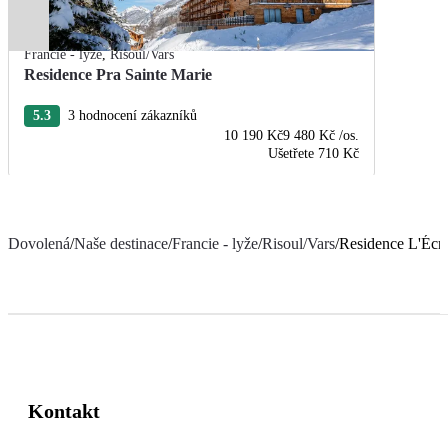
Francie - lyže
,
Risoul/Vars
Residence Pra Sainte Marie
5.3
3 hodnocení zákazníků
10 190 Kč
9 480 Kč
/os.
Ušetřete
710 Kč
Dovolená
/
Naše destinace
/
Francie - lyže
/
Risoul/Vars
/
Residence L'Écri
Kontakt