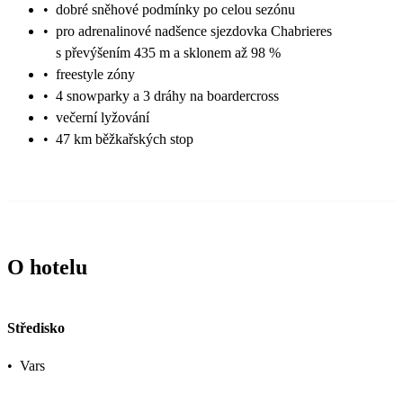
•
dobré sněhové podmínky po celou sezónu
•
pro adrenalinové nadšence sjezdovka Chabrieres
s převýšením 435 m a sklonem až 98 %
•
freestyle zóny
•
4 snowparky a 3 dráhy na boardercross
•
večerní lyžování
•
47 km běžkařských stop
O hotelu
Středisko
•
Vars