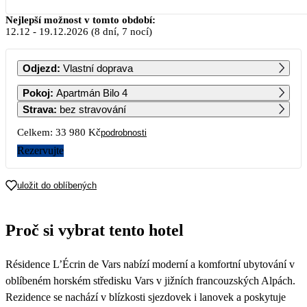
Prosinec 2026
Nejlepší možnost v tomto období:
12.12
-
19.12.2026
(8 dní, 7 nocí)
PO
ÚT
ST
ČT
PÁ
SO
NE
Odjezd
:
Vlastní doprava
1
2
3
4
5
6
Pokoj
:
Apartmán Bilo 4
Strava
:
bez stravování
7
8
9
10
11
12
13
Celkem:
33 980 Kč
podrobnosti
16 990
Rezervujte
14
15
16
17
18
19
20
25 690
uložit do oblíbených
21
22
23
24
25
26
27
34 890
Proč si vybrat tento hotel
28
29
30
31
Résidence L’Écrin de Vars nabízí moderní a komfortní ubytování v
oblíbeném horském středisku Vars v jižních francouzských Alpách.
Rezidence se nachází v blízkosti sjezdovek i lanovek a poskytuje