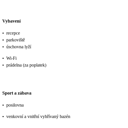
Vybavení
•
recepce
•
parkoviště
•
úschovna lyží
•
Wi-Fi
•
prádelna (za poplatek)
Sport a zábava
•
posilovna
•
venkovní a vnitřní vyhřívaný bazén