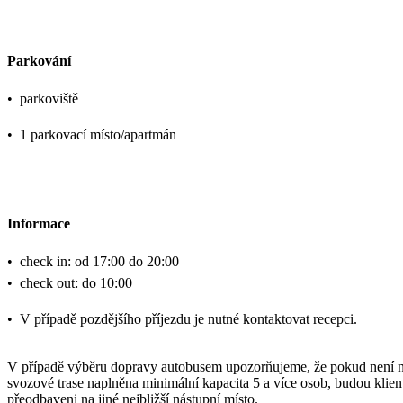
Parkování
•
parkoviště
•
1 parkovací místo/apartmán
Informace
•
check in: od 17:00 do 20:00
•
check out: do 10:00
•
V případě pozdějšího příjezdu je nutné kontaktovat recepci.
V případě výběru dopravy autobusem upozorňujeme, že pokud není 
svozové trase naplněna minimální kapacita 5 a více osob, budou klien
přeodbaveni na jiné nejbližší nástupní místo.