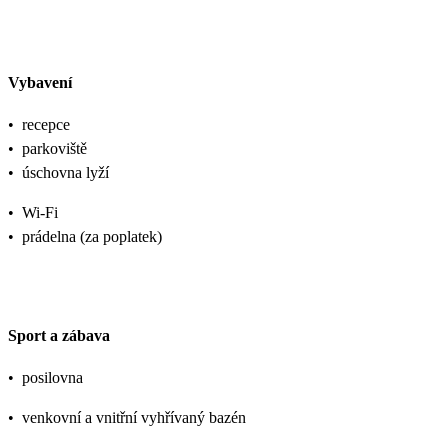
Vybavení
•
recepce
•
parkoviště
•
úschovna lyží
•
Wi-Fi
•
prádelna (za poplatek)
Sport a zábava
•
posilovna
•
venkovní a vnitřní vyhřívaný bazén