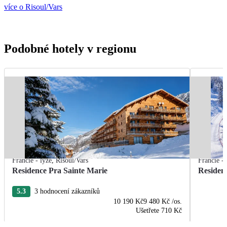
více o Risoul/Vars
Podobné hotely v regionu
Francie - lyže
,
Risoul/Vars
Francie - 
Residence Pra Sainte Marie
Residen
5.3
3 hodnocení zákazníků
10 190 Kč
9 480 Kč
/os.
Ušetřete
710 Kč