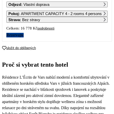
Odjezd
:
Vlastní doprava
1
2
3
4
5
6
Pokoj
:
APARTMENT CAPACITY 4 - 2 rooms 4 persons
Strava
:
Bez stravy
7
8
9
10
11
12
13
Celkem:
16 778 Kč
podrobnosti
8 419
8 389
Rezervujte
14
15
16
17
18
19
20
8 849
25 339
25 339
25 339
25 339
25 339
25 339
uložit do oblíbených
21
22
23
24
25
26
27
25 339
25 339
25 339
Proč si vybrat tento hotel
28
29
30
31
Résidence L’Écrin de Vars nabízí moderní a komfortní ubytování v
oblíbeném horském středisku Vars v jižních francouzských Alpách.
Rezidence se nachází v blízkosti sjezdovek i lanovek a poskytuje
ideální zázemí pro aktivní zimní dovolenou. Elegantně zařízené
apartmány v horském stylu doplňuje wellness zóna s možností
relaxace po dni stráveném na svahu. Díky napojení na rozsáhlou
lyžařskou oblast Forêt Blanche je rezidence skvělou volbou pro