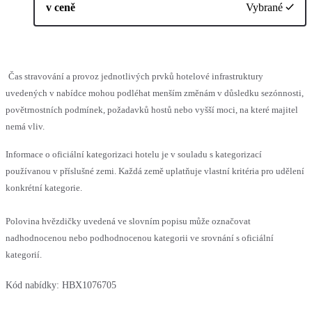
v ceně
Vybrané
Čas stravování a provoz jednotlivých prvků hotelové infrastruktury
uvedených v nabídce mohou podléhat menším změnám v důsledku sezónnosti,
povětrnostních podmínek, požadavků hostů nebo vyšší moci, na které majitel
nemá vliv.
Informace o oficiální kategorizaci hotelu je v souladu s kategorizací
používanou v příslušné zemi. Každá země uplatňuje vlastní kritéria pro udělení
konkrétní kategorie.
Polovina hvězdičky uvedená ve slovním popisu může označovat
nadhodnocenou nebo podhodnocenou kategorii ve srovnání s oficiální
kategorií.
Kód nabídky:
HBX1076705