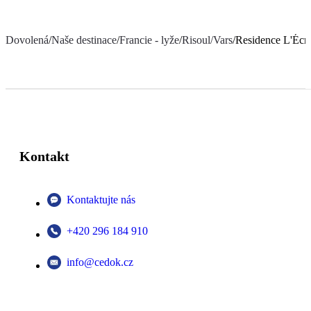
Dovolená
/
Naše destinace
/
Francie - lyže
/
Risoul/Vars
/
Residence L'Écri
Kontakt
Kontaktujte nás
+420 296 184 910
info@cedok.cz