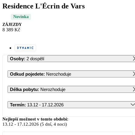
Residence L'Écrin de Vars
Novinka
ZÁJEZDY
8 389 Kč
Osoby
:
2 dospělí
Odkud pojedete
:
Nerozhoduje
Délka pobytu
:
Nerozhoduje
Termín
:
13.12 - 17.12.2026
Prosinec 2026
Nejlepší možnost v tomto období:
13.12
-
17.12.2026
(5 dní, 4 noci)
PO
ÚT
ST
ČT
PÁ
SO
NE