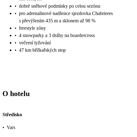
•
dobré sněhové podmínky po celou sezónu
•
pro adrenalinové nadšence sjezdovka Chabrieres
s převýšením 435 m a sklonem až 98 %
•
freestyle zóny
•
4 snowparky a 3 dráhy na boardercross
•
večerní lyžování
•
47 km běžkařských stop
O hotelu
Středisko
•
Vars