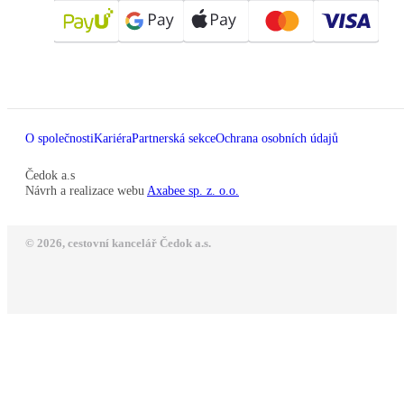
O společnosti
Kariéra
Partnerská sekce
Ochrana osobních údajů
Čedok a.s
Návrh a realizace webu
Axabee sp. z. o.o.
© 2026, cestovní kancelář Čedok a.s.