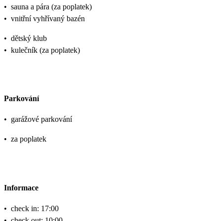
•
sauna a pára (za poplatek)
•
vnitřní vyhřívaný bazén
•
dětský klub
•
kulečník (za poplatek)
Parkování
•
garážové parkování
•
za poplatek
Informace
•
check in: 17:00
•
check out: 10:00