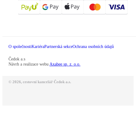
O společnosti
Kariéra
Partnerská sekce
Ochrana osobních údajů
Čedok a.s
Návrh a realizace webu
Axabee sp. z. o.o.
© 2026, cestovní kancelář Čedok a.s.