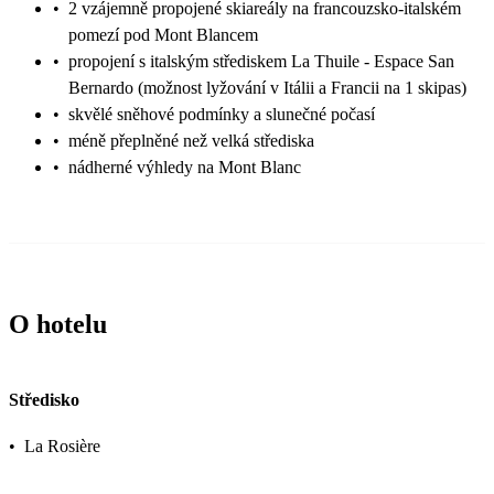
•
2 vzájemně propojené skiareály na francouzsko-italském
pomezí pod Mont Blancem
•
propojení s italským střediskem La Thuile - Espace San
Bernardo (možnost lyžování v Itálii a Francii na 1 skipas)
•
skvělé sněhové podmínky a slunečné počasí
•
méně přeplněné než velká střediska
•
nádherné výhledy na Mont Blanc
O hotelu
Středisko
•
La Rosière