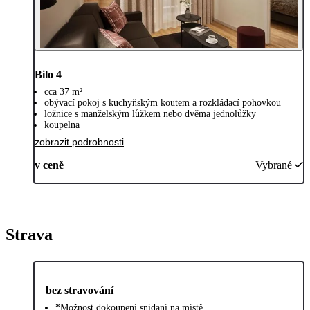
Bilo 4
cca 37 m²
obývací pokoj s kuchyňským koutem a rozkládací pohovkou
ložnice s manželským lůžkem nebo dvěma jednolůžky
koupelna
zobrazit podrobnosti
v ceně
Vybrané
Strava
bez stravování
*Možnost dokoupení snídaní na místě