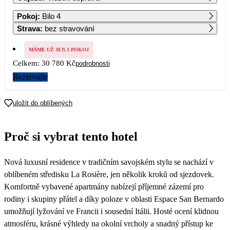
1
2
3
4
5
6
7
Pokoj
:
Bilo 4
23 580
20 190
Strava
:
bez stravování
8
9
10
11
12
13
14
21 180
17 790
MÁME UŽ JEN 1 POKOJ
Celkem:
30 780 Kč
podrobnosti
15
16
17
18
19
20
21
19 280
15 890
Rezervujte
22
23
24
25
26
27
28
15 390
uložit do oblíbených
29
30
31
Proč si vybrat tento hotel
Nová luxusní residence v tradičním savojském stylu se nachází v
oblíbeném středisku La Rosière, jen několik kroků od sjezdovek.
Komfortně vybavené apartmány nabízejí příjemné zázemí pro
rodiny i skupiny přátel a díky poloze v oblasti Espace San Bernardo
umožňují lyžování ve Francii i sousední Itálii. Hosté ocení klidnou
atmosféru, krásné výhledy na okolní vrcholy a snadný přístup ke