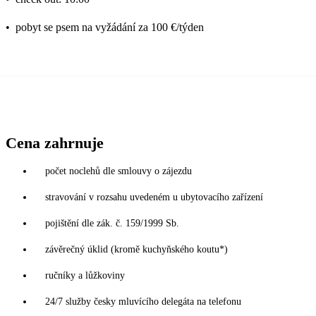
•
pobyt se psem na vyžádání za 100 €/týden
Cena zahrnuje
počet noclehů dle smlouvy o zájezdu
stravování v rozsahu uvedeném u ubytovacího zařízení
pojištění dle zák. č. 159/1999 Sb.
závěrečný úklid (kromě kuchyňského koutu*)
ručníky a lůžkoviny
24/7 služby česky mluvícího delegáta na telefonu