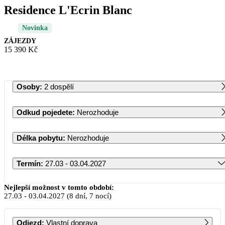
Residence L'Ecrin Blanc
Novinka
ZÁJEZDY
15 390 Kč
Osoby
:
2 dospělí
Odkud pojedete
:
Nerozhoduje
Délka pobytu
:
Nerozhoduje
Termín
:
27.03 - 03.04.2027
Březen 2027
Nejlepší možnost v tomto období:
27.03
-
03.04.2027
(8 dní, 7 nocí)
PO
ÚT
ST
ČT
PÁ
SO
NE
Odjezd
:
Vlastní doprava