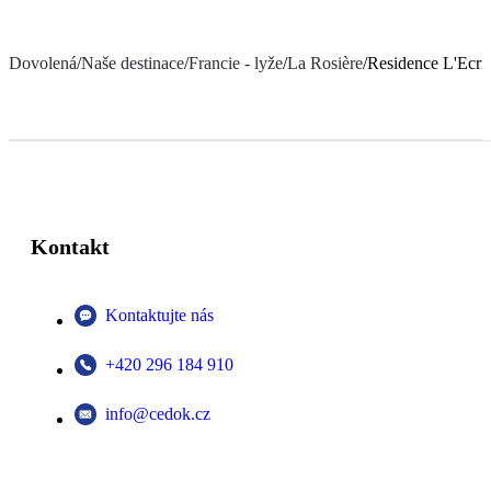
Dovolená
/
Naše destinace
/
Francie - lyže
/
La Rosière
/
Residence L'Ecri
Kontakt
Kontaktujte nás
+420 296 184 910
info@cedok.cz