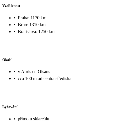
Vzdálenost
•
Praha: 1170 km
•
Brno: 1310 km
•
Bratislava: 1250 km
Okolí
•
v Auris en Oisans
•
cca 100 m od centra střediska
Lyžování
•
přímo u skiareálu