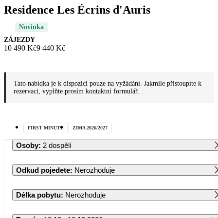
Residence Les Écrins d'Auris
Novinka
ZÁJEZDY
10 490 Kč
9 440 Kč
Tato nabídka je k dispozici pouze na vyžádání. Jakmile přistoupíte k
rezervaci, vyplňte prosím kontaktní formulář.
FIRST MINUTE
ZIMA 2026/2027
Osoby
:
2 dospělí
Odkud pojedete
:
Nerozhoduje
Délka pobytu
:
Nerozhoduje