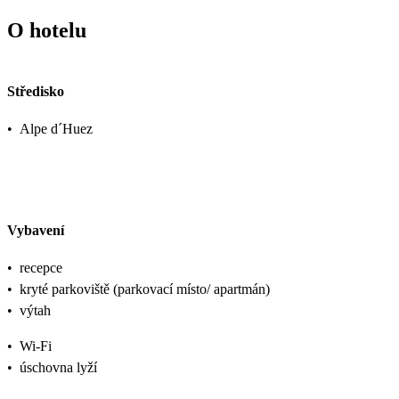
O hotelu
Středisko
•
Alpe d´Huez
Vybavení
•
recepce
•
kryté parkoviště (parkovací místo/ apartmán)
•
výtah
•
Wi-Fi
•
úschovna lyží