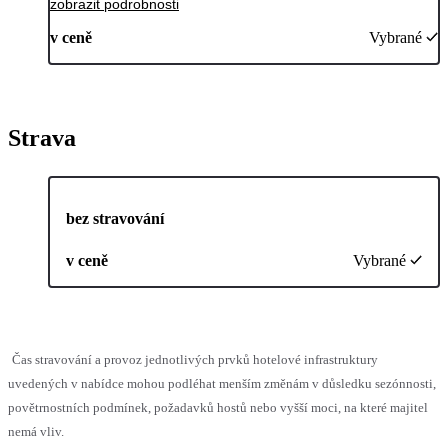
zobrazit podrobnosti
v ceně
Vybrané
Strava
bez stravování
v ceně
Vybrané
Čas stravování a provoz jednotlivých prvků hotelové infrastruktury
uvedených v nabídce mohou podléhat menším změnám v důsledku sezónnosti,
povětrnostních podmínek, požadavků hostů nebo vyšší moci, na které majitel
nemá vliv.