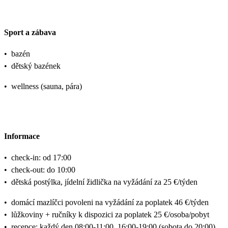
Sport a zábava
•
bazén
•
dětský bazének
•
wellness (sauna, pára)
Informace
•
check-in: od 17:00
•
check-out: do 10:00
•
dětská postýlka, jídelní židlička na vyžádání za 25 €/týden
•
domácí mazlíčci povoleni na vyžádání za poplatek 46 €/týden
•
lůžkoviny + ručníky k dispozici za poplatek 25 €/osoba/pobyt
•
recepce: každý den 08:00-11:00, 16:00-19:00 (sobota do 20:00)