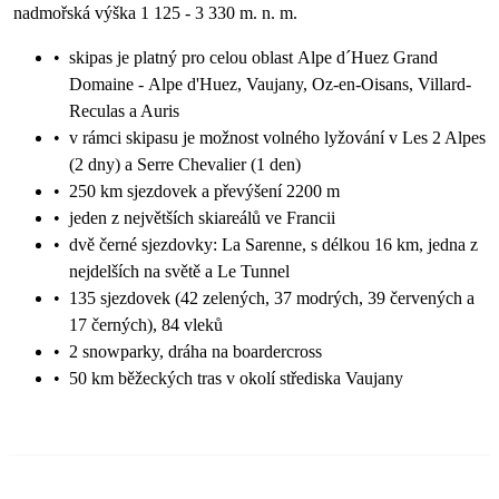
nadmořská výška 1 125 - 3 330 m. n. m.
•
skipas je platný pro celou oblast Alpe d´Huez Grand
Domaine - Alpe d'Huez, Vaujany, Oz-en-Oisans, Villard-
Reculas a Auris
•
v rámci skipasu je možnost volného lyžování v Les 2 Alpes
(2 dny) a Serre Chevalier (1 den)
•
250 km sjezdovek a převýšení 2200 m
•
jeden z největších skiareálů ve Francii
•
dvě černé sjezdovky: La Sarenne, s délkou 16 km, jedna z
nejdelších na světě a Le Tunnel
•
135 sjezdovek (42 zelených, 37 modrých, 39 červených a
17 černých), 84 vleků
•
2 snowparky, dráha na boardercross
•
50 km běžeckých tras v okolí střediska Vaujany