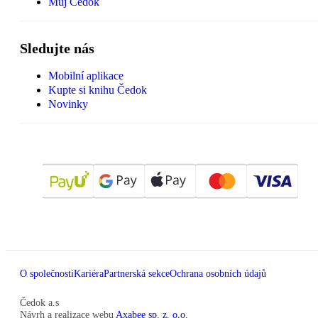
Můj Čedok
Sledujte nás
Mobilní aplikace
Kupte si knihu Čedok
Novinky
O společnosti
Kariéra
Partnerská sekce
Ochrana osobních údajů
Čedok a.s
Návrh a realizace webu
Axabee sp. z. o.o.