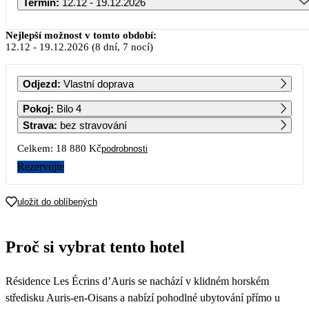
Termín
:
12.12 - 19.12.2026
Prosinec 2026
Nejlepší možnost v tomto období:
12.12
-
19.12.2026
(8 dní, 7 nocí)
PO
ÚT
ST
ČT
PÁ
SO
NE
Odjezd
:
Vlastní doprava
1
2
3
4
5
6
Pokoj
:
Bilo 4
Strava
:
bez stravování
7
8
9
10
11
12
13
Celkem:
18 880 Kč
podrobnosti
9 440
Rezervujte
14
15
16
17
18
19
20
23 300
uložit do oblíbených
21
22
23
24
25
26
27
33 290
Proč si vybrat tento hotel
28
29
30
31
Résidence Les Écrins d’Auris se nachází v klidném horském
středisku Auris-en-Oisans a nabízí pohodlné ubytování přímo u