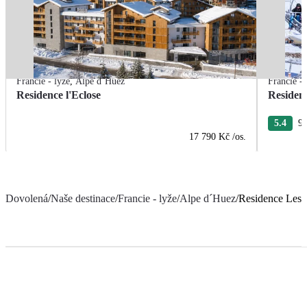
Francie - lyže
,
Alpe d´Huez
Francie - 
Residence l'Eclose
Residen
5.4
9 
17 790 Kč
/os.
Dovolená
/
Naše destinace
/
Francie - lyže
/
Alpe d´Huez
/
Residence Les É