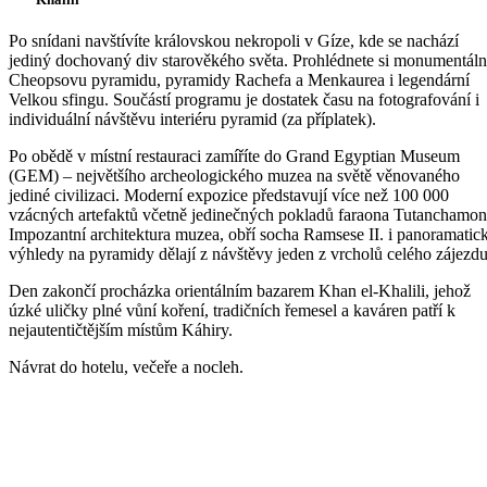
Po snídani navštívíte královskou nekropoli v Gíze, kde se nachází
jediný dochovaný div starověkého světa. Prohlédnete si monumentáln
Cheopsovu pyramidu, pyramidy Rachefa a Menkaurea i legendární
Velkou sfingu. Součástí programu je dostatek času na fotografování i
individuální návštěvu interiéru pyramid (za příplatek).
Po obědě v místní restauraci zamíříte do Grand Egyptian Museum
(GEM) – největšího archeologického muzea na světě věnovaného
jediné civilizaci. Moderní expozice představují více než 100 000
vzácných artefaktů včetně jedinečných pokladů faraona Tutanchamon
Impozantní architektura muzea, obří socha Ramsese II. i panoramatic
výhledy na pyramidy dělají z návštěvy jeden z vrcholů celého zájezdu
Den zakončí procházka orientálním bazarem Khan el-Khalili, jehož
úzké uličky plné vůní koření, tradičních řemesel a kaváren patří k
nejautentičtějším místům Káhiry.
Návrat do hotelu, večeře a nocleh.