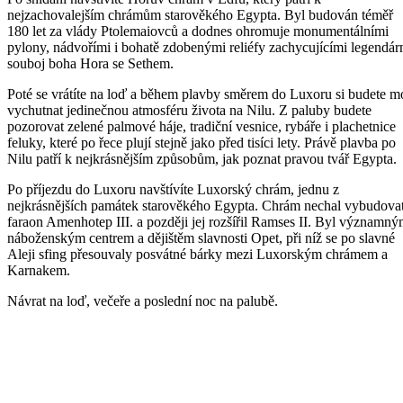
nejzachovalejším chrámům starověkého Egypta. Byl budován téměř
180 let za vlády Ptolemaiovců a dodnes ohromuje monumentálními
pylony, nádvořími i bohatě zdobenými reliéfy zachycujícími legendár
souboj boha Hora se Sethem.
Poté se vrátíte na loď a během plavby směrem do Luxoru si budete m
vychutnat jedinečnou atmosféru života na Nilu. Z paluby budete
pozorovat zelené palmové háje, tradiční vesnice, rybáře i plachetnice
feluky, které po řece plují stejně jako před tisíci lety. Právě plavba po
Nilu patří k nejkrásnějším způsobům, jak poznat pravou tvář Egypta.
Po příjezdu do Luxoru navštívíte Luxorský chrám, jednu z
nejkrásnějších památek starověkého Egypta. Chrám nechal vybudova
faraon Amenhotep III. a později jej rozšířil Ramses II. Byl významn
náboženským centrem a dějištěm slavnosti Opet, při níž se po slavné
Aleji sfing přesouvaly posvátné bárky mezi Luxorským chrámem a
Karnakem.
Návrat na loď, večeře a poslední noc na palubě.