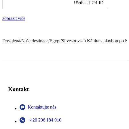
Ušetřete
7 791 Kč
zobrazit více
Dovolená
/
Naše destinace
/
Egypt
/
Silvestrovská Káhira s plavbou po N
Kontakt
Kontaktujte nás
+420 296 184 910