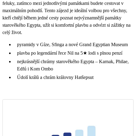
feluky, zatímco mezi jednotlivými památkami budete cestovat v
maximálním pohodlí. Tento zájezd je ideální volbou pro všechny,
kteří chtějí během jedné cesty poznat nejvýznamnější památky
starověkého Egypta, užít si komfortní plavbu a odvézt si zážitky na
celý život.
pyramidy v Gíze, Sfinga a nové Grand Egyptian Museum
plavba po legendární řece Nil na 5★ lodi s plnou penzí
nejkrásnější chrámy starověkého Egypta – Karnak, Philae,
Edfú i Kom Ombo
Údolí králů a chrám královny Hatšepsut