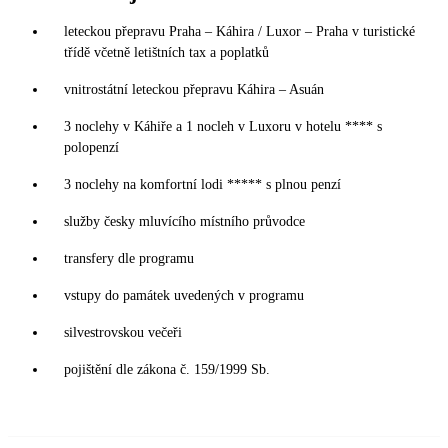
leteckou přepravu Praha – Káhira / Luxor – Praha v turistické
třídě včetně letištních tax a poplatků
vnitrostátní leteckou přepravu Káhira – Asuán
3 noclehy v Káhiře a 1 nocleh v Luxoru v hotelu **** s
polopenzí
3 noclehy na komfortní lodi ***** s plnou penzí
služby česky mluvícího místního průvodce
transfery dle programu
vstupy do památek uvedených v programu
silvestrovskou večeři
pojištění dle zákona č. 159/1999 Sb.