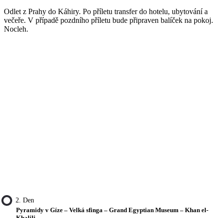
Odlet z Prahy do Káhiry. Po příletu transfer do hotelu, ubytování a
večeře. V případě pozdního příletu bude připraven balíček na pokoj.
Nocleh.
2. Den
Pyramidy v Gíze – Velká sfinga – Grand Egyptian Museum – Khan el-
Khalili