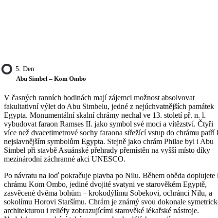
5. Den
Abu Simbel – Kom Ombo
V časných ranních hodinách mají zájemci možnost absolvovat
fakultativní výlet do Abu Simbelu, jedné z nejúchvatnějších památek
Egypta. Monumentální skalní chrámy nechal ve 13. století př. n. l.
vybudovat faraon Ramses II. jako symbol své moci a vítězství. Čtyři
více než dvacetimetrové sochy faraona střežící vstup do chrámu patří 
nejslavnějším symbolům Egypta. Stejně jako chrám Philae byl i Abu
Simbel při stavbě Asuánské přehrady přemístěn na vyšší místo díky
mezinárodní záchranné akci UNESCO.
Po návratu na loď pokračuje plavba po Nilu. Během oběda doplujete 
chrámu Kom Ombo, jediné dvojité svatyni ve starověkém Egyptě,
zasvěcené dvěma bohům – krokodýlímu Sobekovi, ochránci Nilu, a
sokolímu Horovi Staršímu. Chrám je známý svou dokonale symetric
architekturou i reliéfy zobrazujícími starověké lékařské nástroje.