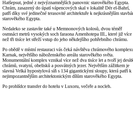
Hatšepsut, jedné z nejvýznamnějších panovnic starověkého Egypta.
Chrám, zasazený do úpatí vápencových skal v lokalitě Dér el-Bahrí,
patří díky své jedinečné terasovité architektuře k nejkrásnějším stavb
starověkého Egypta.
Nedaleko se zastavíte také u Memnonových kolosů, dvou téměř
osmnáct metrů vysokých soch faraona Amenhotepa III., které již více
než tři tisíce let střeží vstup do jeho někdejšího pohřebního chrámu.
Po obědě v místní restauraci vás čeká návštěva chrámového komplex
Karnak, největšího náboženského areálu starověkého světa.
Monumentální komplex vznikal více než dva tisíce let a tvoří jej desít
chrámů, svatyní, obelisků a posvátných jezer. Největším zážitkem je
slavná Velká hypostylová síň s 134 gigantickými sloupy, která patří k
nejimpozantnějším architektonickým dílům starověkého Egypta.
Po prohlídce transfer do hotelu v Luxoru, večeře a nocleh.