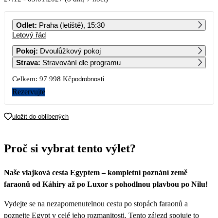
PO
ÚT
ST
ČT
PÁ
SO
NE
Odlet
:
Praha (letiště), 15:30
Letový řád
1
2
3
4
5
6
Pokoj
:
Dvoulůžkový pokoj
Strava
:
Stravování dle programu
7
8
9
10
11
12
13
Celkem:
97 998 Kč
podrobnosti
14
15
16
17
18
19
20
Rezervujte
21
22
23
24
25
26
27
uložit do oblíbených
48 999
28
29
30
31
Proč si vybrat tento výlet?
Naše vlajková cesta Egyptem – kompletní poznání země
faraonů od Káhiry až po Luxor s pohodlnou plavbou po Nilu!
Vydejte se na nezapomenutelnou cestu po stopách faraonů a
poznejte Egypt v celé jeho rozmanitosti. Tento zájezd spojuje to