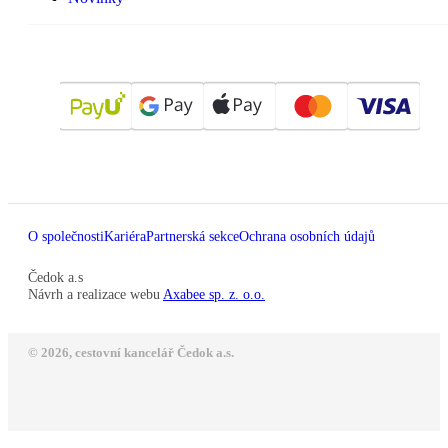
O společnosti
Kariéra
Partnerská sekce
Ochrana osobních údajů
Čedok a.s
Návrh a realizace webu
Axabee sp. z. o.o.
© 2026, cestovní kancelář Čedok a.s.