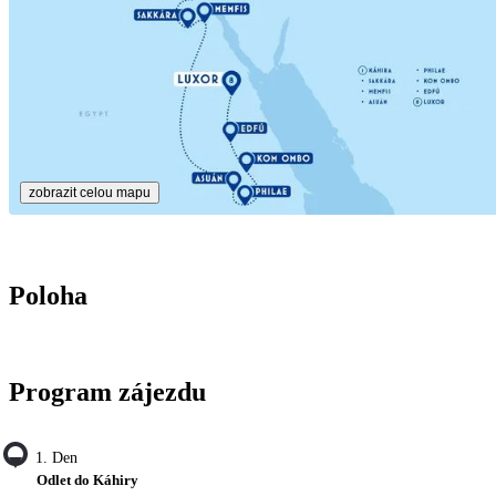
zobrazit celou mapu
Poloha
Program zájezdu
1. Den
Odlet do Káhiry