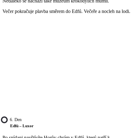
Nedaleko se nachází také muzeum krokodýlích mumií.
Večer pokračuje plavba směrem do Edfú. Večeře a nocleh na lodi.
6. Den
Edfú – Luxor
Po snídani navštívíte Horův chrám v Edfú, který patří k