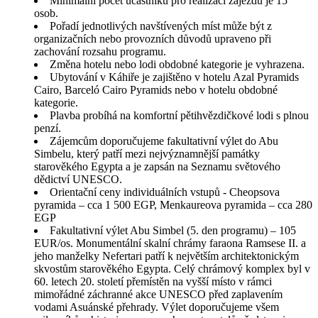
Minimální počet účastníků pro realizaci zájezdu je 15
osob.
Pořadí jednotlivých navštívených míst může být z
organizačních nebo provozních důvodů upraveno při
zachování rozsahu programu.
Změna hotelu nebo lodi obdobné kategorie je vyhrazena.
Ubytování v Káhiře je zajištěno v hotelu Azal Pyramids
Cairo, Barceló Cairo Pyramids nebo v hotelu obdobné
kategorie.
Plavba probíhá na komfortní pětihvězdičkové lodi s plnou
penzí.
Zájemcům doporučujeme fakultativní výlet do Abu
Simbelu, který patří mezi nejvýznamnější památky
starověkého Egypta a je zapsán na Seznamu světového
dědictví UNESCO.
Orientační ceny individuálních vstupů - Cheopsova
pyramida – cca 1 500 EGP, Menkaureova pyramida – cca 280
EGP
Fakultativní výlet Abu Simbel (5. den programu) – 105
EUR/os. Monumentální skalní chrámy faraona Ramsese II. a
jeho manželky Nefertari patří k největším architektonickým
skvostům starověkého Egypta. Celý chrámový komplex byl v
60. letech 20. století přemístěn na vyšší místo v rámci
mimořádné záchranné akce UNESCO před zaplavením
vodami Asuánské přehrady. Výlet doporučujeme všem