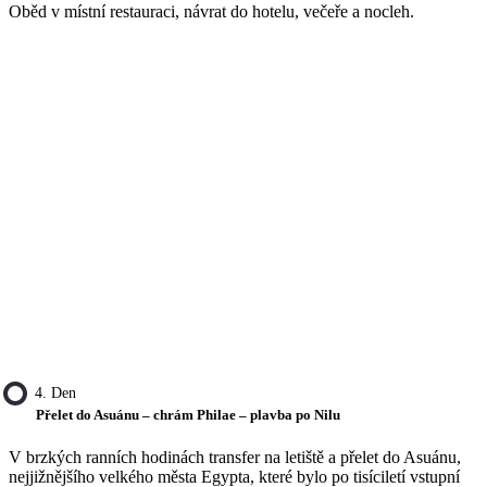
Oběd v místní restauraci, návrat do hotelu, večeře a nocleh.
4. Den
Přelet do Asuánu – chrám Philae – plavba po Nilu
V brzkých ranních hodinách transfer na letiště a přelet do Asuánu,
nejjižnějšího velkého města Egypta, které bylo po tisíciletí vstupní