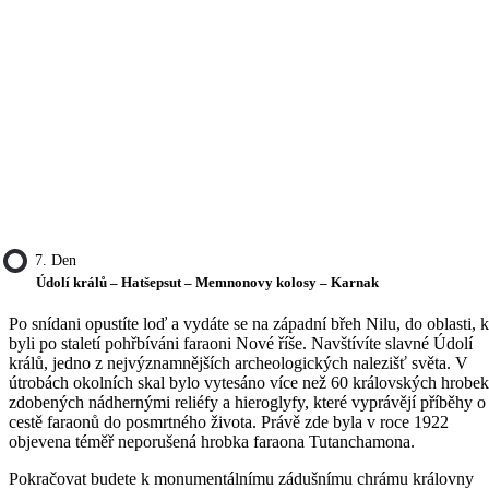
7. Den
Údolí králů – Hatšepsut – Memnonovy kolosy – Karnak
Po snídani opustíte loď a vydáte se na západní břeh Nilu, do oblasti, 
byli po staletí pohřbíváni faraoni Nové říše. Navštívíte slavné Údolí
králů, jedno z nejvýznamnějších archeologických nalezišť světa. V
útrobách okolních skal bylo vytesáno více než 60 královských hrobek
zdobených nádhernými reliéfy a hieroglyfy, které vyprávějí příběhy o
cestě faraonů do posmrtného života. Právě zde byla v roce 1922
objevena téměř neporušená hrobka faraona Tutanchamona.
Pokračovat budete k monumentálnímu zádušnímu chrámu královny