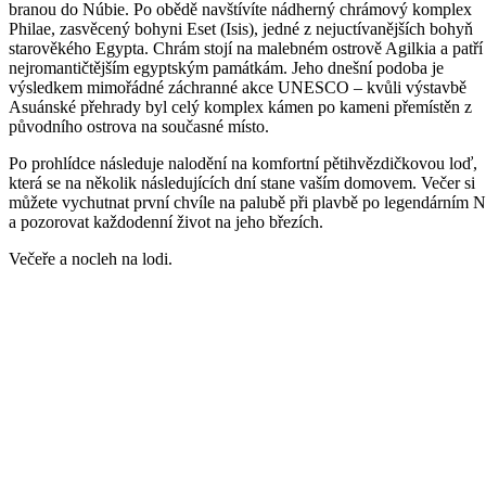
branou do Núbie. Po obědě navštívíte nádherný chrámový komplex
Philae, zasvěcený bohyni Eset (Isis), jedné z nejuctívanějších bohyň
starověkého Egypta. Chrám stojí na malebném ostrově Agilkia a patří
nejromantičtějším egyptským památkám. Jeho dnešní podoba je
výsledkem mimořádné záchranné akce UNESCO – kvůli výstavbě
Asuánské přehrady byl celý komplex kámen po kameni přemístěn z
původního ostrova na současné místo.
Po prohlídce následuje nalodění na komfortní pětihvězdičkovou loď,
která se na několik následujících dní stane vaším domovem. Večer si
můžete vychutnat první chvíle na palubě při plavbě po legendárním N
a pozorovat každodenní život na jeho březích.
Večeře a nocleh na lodi.