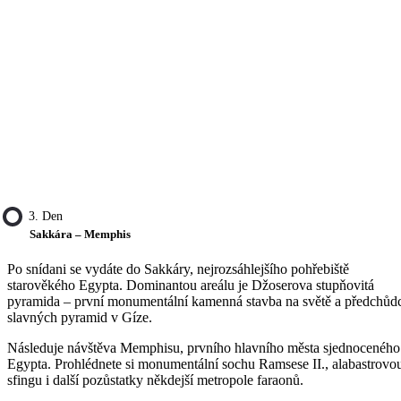
3. Den
Sakkára – Memphis
Po snídani se vydáte do Sakkáry, nejrozsáhlejšího pohřebiště
starověkého Egypta. Dominantou areálu je Džoserova stupňovitá
pyramida – první monumentální kamenná stavba na světě a předchůd
slavných pyramid v Gíze.
Následuje návštěva Memphisu, prvního hlavního města sjednoceného
Egypta. Prohlédnete si monumentální sochu Ramsese II., alabastrovo
sfingu i další pozůstatky někdejší metropole faraonů.