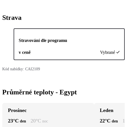
Strava
Stravování dle programu
v ceně
Vybrané
Kód nabídky:
CAI2109
Průměrné teploty - Egypt
Prosinec
Leden
23
°C
20
°C
22
°C
1
den
noc
den