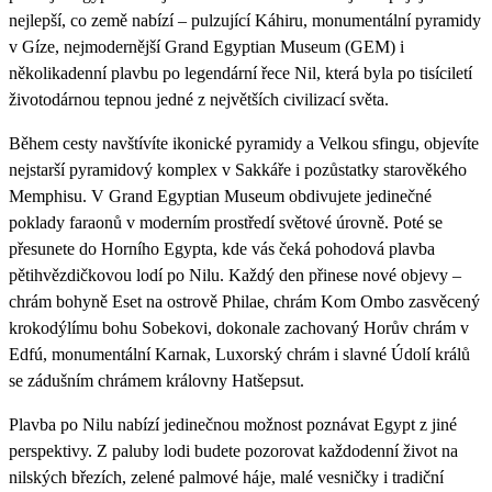
nejlepší, co země nabízí – pulzující Káhiru, monumentální pyramidy
v Gíze, nejmodernější Grand Egyptian Museum (GEM) i
několikadenní plavbu po legendární řece Nil, která byla po tisíciletí
životodárnou tepnou jedné z největších civilizací světa.
Během cesty navštívíte ikonické pyramidy a Velkou sfingu, objevíte
nejstarší pyramidový komplex v Sakkáře i pozůstatky starověkého
Memphisu. V Grand Egyptian Museum obdivujete jedinečné
poklady faraonů v moderním prostředí světové úrovně. Poté se
přesunete do Horního Egypta, kde vás čeká pohodová plavba
pětihvězdičkovou lodí po Nilu. Každý den přinese nové objevy –
chrám bohyně Eset na ostrově Philae, chrám Kom Ombo zasvěcený
krokodýlímu bohu Sobekovi, dokonale zachovaný Horův chrám v
Edfú, monumentální Karnak, Luxorský chrám i slavné Údolí králů
se zádušním chrámem královny Hatšepsut.
Plavba po Nilu nabízí jedinečnou možnost poznávat Egypt z jiné
perspektivy. Z paluby lodi budete pozorovat každodenní život na
nilských březích, zelené palmové háje, malé vesničky i tradiční