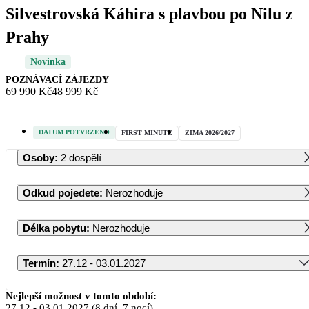
Silvestrovská Káhira s plavbou po Nilu z
Prahy
Novinka
POZNÁVACÍ ZÁJEZDY
69 990 Kč
48 999 Kč
DATUM POTVRZENO
FIRST MINUTE
ZIMA 2026/2027
Osoby
:
2 dospělí
Odkud pojedete
:
Nerozhoduje
Délka pobytu
:
Nerozhoduje
Termín
:
27.12 - 03.01.2027
Prosinec 2026
Nejlepší možnost v tomto období:
27.12
-
03.01.2027
(8 dní, 7 nocí)