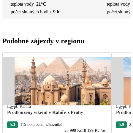
teplota vody
21°C
teplota vody
počet slunných hodin
9 h
počet slunnýc
Podobné zájezdy v regionu
Egypt
,
Káhira
Egypt
,
Ká
Prodloužený víkend v Káhiře z Prahy
Prodlou
5.3
115 hodnocení zákazníků
5.9
21
25 990 Kč
18 199 Kč
/os.