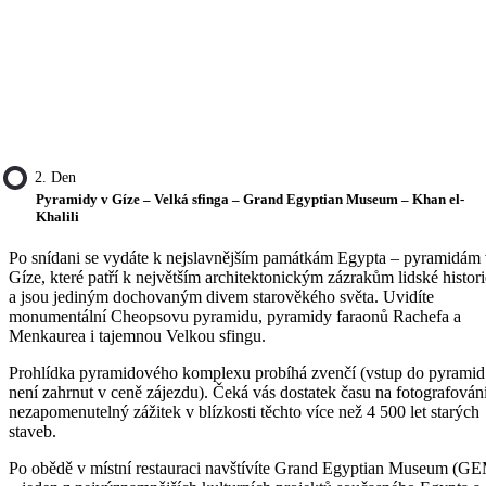
2. Den
Pyramidy v Gíze – Velká sfinga – Grand Egyptian Museum – Khan el-
Khalili
Po snídani se vydáte k nejslavnějším památkám Egypta – pyramidám
Gíze, které patří k největším architektonickým zázrakům lidské histori
a jsou jediným dochovaným divem starověkého světa. Uvidíte
monumentální Cheopsovu pyramidu, pyramidy faraonů Rachefa a
Menkaurea i tajemnou Velkou sfingu.
Prohlídka pyramidového komplexu probíhá zvenčí (vstup do pyramid
není zahrnut v ceně zájezdu). Čeká vás dostatek času na fotografován
nezapomenutelný zážitek v blízkosti těchto více než 4 500 let starých
staveb.
Po obědě v místní restauraci navštívíte Grand Egyptian Museum (G