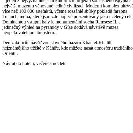
– jeden z nejvýznamnějších kulturních projektů současného Egypta a
největší muzeum věnované jediné civilizaci. Moderní komplex ukrýv
více než 100 000 artefaktů, včetně rozsáhlé sbírky pokladů faraona
Tutanchamona, které jsou zde poprvé prezentovány jako ucelený cele
Dominantou vstupní haly je monumentální socha Ramsese II. a
jedinečný výhled na pyramidy v Gíze dodává návštěvě muzea
neopakovatelnou atmosféru.
Den zakončíte návštěvou slavného bazaru Khan el-Khalili,
nejznámějšího tržiště v Káhiře, kde můžete nasát atmosféru tradičního
Orientu.
Návrat do hotelu, večeře a nocleh.