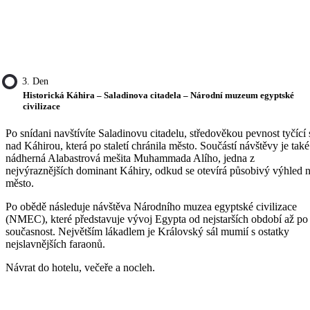
3. Den
Historická Káhira – Saladinova citadela – Národní muzeum egyptské
civilizace
Po snídani navštívíte Saladinovu citadelu, středověkou pevnost tyčící 
nad Káhirou, která po staletí chránila město. Součástí návštěvy je také
nádherná Alabastrová mešita Muhammada Alího, jedna z
nejvýraznějších dominant Káhiry, odkud se otevírá působivý výhled 
město.
Po obědě následuje návštěva Národního muzea egyptské civilizace
(NMEC), které představuje vývoj Egypta od nejstarších období až po
současnost. Největším lákadlem je Královský sál mumií s ostatky
nejslavnějších faraonů.
Návrat do hotelu, večeře a nocleh.