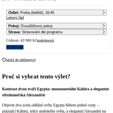
PO
ÚT
ST
ČT
PÁ
SO
NE
Odlet
:
Praha (letiště), 16:45
Letový řád
1
2
3
4
5
6
Pokoj
:
Dvoulůžkový pokoj
Strava
:
Stravování dle programu
7
8
9
10
11
12
13
Celkem:
43 980 Kč
podrobnosti
14
15
16
17
18
19
20
Rezervujte
21
22
23
24
25
26
27
uložit do oblíbených
28
29
30
Proč si vybrat tento výlet?
21 990
Kontrast dvou tváří Egypta: monumentální Káhira a elegantní
středomořská Alexandrie
Objevte dva zcela odlišné světy Egypta během jediné cesty –
pulzující Káhiru, srdce arabského světa, a elegantní Alexandrii na