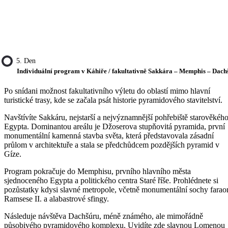
5. Den
Individuální program v Káhiře / fakultativně Sakkára – Memphis – Dach
Po snídani možnost fakultativního výletu do oblastí mimo hlavní
turistické trasy, kde se začala psát historie pyramidového stavitelství.
Navštívíte Sakkáru, nejstarší a nejvýznamnější pohřebiště starověkéh
Egypta. Dominantou areálu je Džoserova stupňovitá pyramida, první
monumentální kamenná stavba světa, která představovala zásadní
průlom v architektuře a stala se předchůdcem pozdějších pyramid v
Gíze.
Program pokračuje do Memphisu, prvního hlavního města
sjednoceného Egypta a politického centra Staré říše. Prohlédnete si
pozůstatky kdysi slavné metropole, včetně monumentální sochy farao
Ramsese II. a alabastrové sfingy.
Následuje návštěva Dachšúru, méně známého, ale mimořádně
působivého pyramidového komplexu. Uvidíte zde slavnou Lomenou