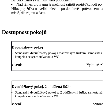
Barceló Cairo Pyramids nebo podobném.
Nad rámec programu je možnost zajistit projížďku lodí po
Nilu; projížďka na velbloudech – po domluvě s průvodcem na
místě, dle zájmu a času.
Dostupnost pokojů
Dvoulůžkový pokoj
Standardní dvoulůžkový pokoj s manželským lůžkem, samostatná
koupelna se sprchou/vanou a WC.
v ceně
Vybrané
Dvoulůžkový pokoj, 2 oddělená lůžka
Standardní dvoulůžkový pokoj se 2 oddělenými lůžky, samostatná
koupelna se sprchou/vanou a WC.
v ceně
Vybrat