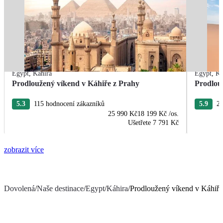
Egypt
,
Káhira
Egypt
,
Ká
Prodloužený víkend v Káhiře z Prahy
Prodlou
5.3
115 hodnocení zákazníků
5.9
21
25 990 Kč
18 199 Kč
/os.
Ušetřete
7 791 Kč
zobrazit více
Dovolená
/
Naše destinace
/
Egypt
/
Káhira
/
Prodloužený víkend v Káhiře