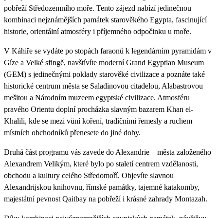
pobřeží Středozemního moře. Tento zájezd nabízí jedinečnou
kombinaci nejznámějších památek starověkého Egypta, fascinující
historie, orientální atmosféry i příjemného odpočinku u moře.
V Káhiře se vydáte po stopách faraonů k legendárním pyramidám v
Gíze a Velké sfingě, navštívíte moderní Grand Egyptian Museum
(GEM) s jedinečnými poklady starověké civilizace a poznáte také
historické centrum města se Saladinovou citadelou, Alabastrovou
mešitou a Národním muzeem egyptské civilizace. Atmosféru
pravého Orientu doplní procházka slavným bazarem Khan el-
Khalili, kde se mezi vůní koření, tradičními řemesly a ruchem
místních obchodníků přenesete do jiné doby.
Druhá část programu vás zavede do Alexandrie – města založeného
Alexandrem Velikým, které bylo po staletí centrem vzdělanosti,
obchodu a kultury celého Středomoří. Objevíte slavnou
Alexandrijskou knihovnu, římské památky, tajemné katakomby,
majestátní pevnost Qaitbay na pobřeží i krásné zahrady Montazah.