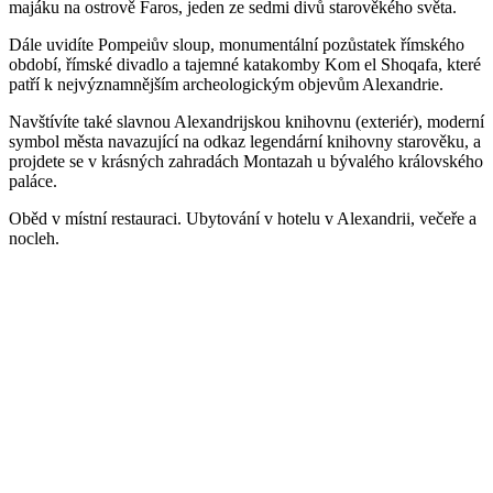
majáku na ostrově Faros, jeden ze sedmi divů starověkého světa.
Dále uvidíte Pompeiův sloup, monumentální pozůstatek římského
období, římské divadlo a tajemné katakomby Kom el Shoqafa, které
patří k nejvýznamnějším archeologickým objevům Alexandrie.
Navštívíte také slavnou Alexandrijskou knihovnu (exteriér), moderní
symbol města navazující na odkaz legendární knihovny starověku, a
projdete se v krásných zahradách Montazah u bývalého královského
paláce.
Oběd v místní restauraci. Ubytování v hotelu v Alexandrii, večeře a
nocleh.