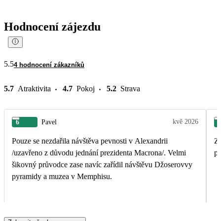
Hodnocení zájezdu
5.5
4 hodnocení zákazníků
5.7
Atraktivita
4.7
Pokoj
5.2
Strava
kvě 2026
6
Pavel
Pouze se nezdařila návštěva pevnosti v Alexandrii
Zá
/uzavřeno z důvodu jednání prezidenta Macrona/. Velmi
p
šikovný průvodce zase navíc zařídil návštěvu Džoserovvy
pyramidy a muzea v Memphisu.