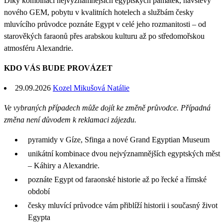
Díky kombinaci nejvýznamnějších egyptských památek, návštěvy
nového GEM, pobytu v kvalitních hotelech a službám česky
mluvícího průvodce poznáte Egypt v celé jeho rozmanitosti – od
starověkých faraonů přes arabskou kulturu až po středomořskou
atmosféru Alexandrie.
KDO VÁS BUDE PROVÁZET
29.09.2026
Kozel Mikušová Natálie
Ve vybraných případech může dojít ke změně průvodce. Případná
změna není důvodem k reklamaci zájezdu.
pyramidy v Gíze, Sfinga a nové Grand Egyptian Museum
unikátní kombinace dvou nejvýznamnějších egyptských měst
– Káhiry a Alexandrie.
poznáte Egypt od faraonské historie až po řecké a římské
období
česky mluvící průvodce vám přiblíží historii i současný život
Egypta