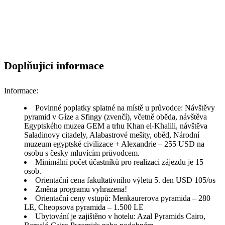
Doplňující informace
Informace:
Povinné poplatky splatné na místě u průvodce: Návštěvy
pyramid v Gíze a Sfingy (zvenčí), včetně oběda, návštěva
Egyptského muzea GEM a trhu Khan el-Khalili, návštěva
Saladinovy citadely, Alabastrové mešity, oběd, Národní
muzeum egyptské civilizace + Alexandrie – 255 USD na
osobu s česky mluvícím průvodcem.
Minimální počet účastníků pro realizaci zájezdu je 15
osob.
Orientační cena fakultativního výletu 5. den USD 105/os
Změna programu vyhrazena!
Orientační ceny vstupů: Menkaurerova pyramida – 280
LE, Cheopsova pyramida – 1.500 LE
Ubytování je zajištěno v hotelu: Azal Pyramids Cairo,