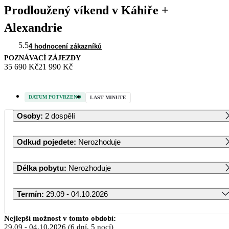
Prodloužený víkend v Káhiře +
Alexandrie
5.5
4 hodnocení zákazníků
POZNÁVACÍ ZÁJEZDY
35 690 Kč
21 990 Kč
DATUM POTVRZENO
LAST MINUTE
Osoby
:
2 dospělí
Odkud pojedete
:
Nerozhoduje
Délka pobytu
:
Nerozhoduje
Termín
:
29.09 - 04.10.2026
Září 2026
Nejlepší možnost v tomto období:
29.09
-
04.10.2026
(6 dní, 5 nocí)