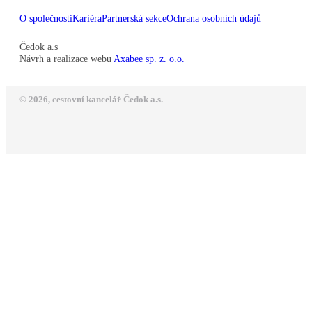
O společnosti
Kariéra
Partnerská sekce
Ochrana osobních údajů
Čedok a.s
Návrh a realizace webu
Axabee sp. z. o.o.
© 2026, cestovní kancelář Čedok a.s.