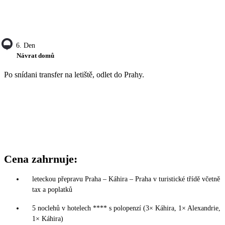
6. Den
Návrat domů
Po snídani transfer na letiště, odlet do Prahy.
Cena zahrnuje:
leteckou přepravu Praha – Káhira – Praha v turistické třídě včetně
tax a poplatků
5 noclehů v hotelech **** s polopenzí (3× Káhira, 1× Alexandrie,
1× Káhira)