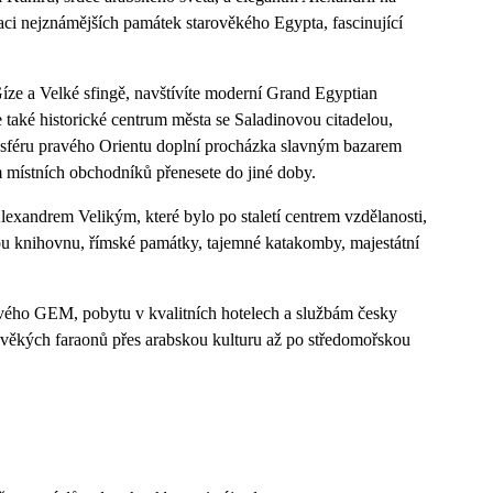
ci nejznámějších památek starověkého Egypta, fascinující
ze a Velké sfingě, navštívíte moderní Grand Egyptian
také historické centrum města se Saladinovou citadelou,
sféru pravého Orientu doplní procházka slavným bazarem
m místních obchodníků přenesete do jiné doby.
exandrem Velikým, které bylo po staletí centrem vzdělanosti,
ou knihovnu, římské památky, tajemné katakomby, majestátní
ého GEM, pobytu v kvalitních hotelech a službám česky
ověkých faraonů přes arabskou kulturu až po středomořskou