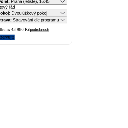
dlet
:
Praha (letiště), 16:45
tový řád
okoj
:
Dvoulůžkový pokoj
trava
:
Stravování dle programu
lkem:
43 980 Kč
podrobnosti
zervujte