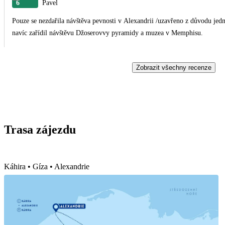
6
Pavel
Pouze se nezdařila návštěva pevnosti v Alexandrii /uzavřeno z důvodu jed
navíc zařídil návštěvu Džoserovvy pyramidy a muzea v Memphisu.
Zobrazit všechny recenze
Trasa zájezdu
Káhira • Gíza • Alexandrie