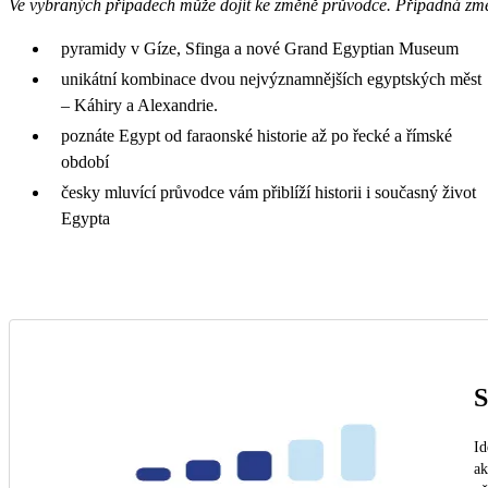
Ve vybraných případech může dojít ke změně průvodce. Případná zm
pyramidy v Gíze, Sfinga a nové Grand Egyptian Museum
unikátní kombinace dvou nejvýznamnějších egyptských měst
– Káhiry a Alexandrie.
poznáte Egypt od faraonské historie až po řecké a římské
období
česky mluvící průvodce vám přiblíží historii i současný život
Egypta
S
Id
ak