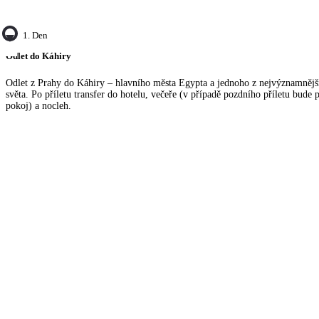
1. Den
Odlet do Káhiry
Odlet z Prahy do Káhiry – hlavního města Egypta a jednoho z nejvýznamnějš
světa. Po příletu transfer do hotelu, večeře (v případě pozdního příletu bude 
pokoj) a nocleh.