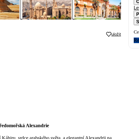
O
Le
P
S
Ce
uložit
Re
e
tředomořská Alexandrie
 Káhiru, srdce arabského světa, a elegantní Alexandrii na