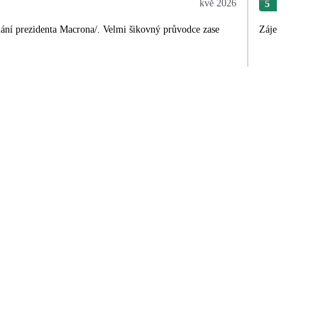
kvě 2026
5
Lib
nání prezidenta Macrona/. Velmi šikovný průvodce zase
Zájezd byl pě