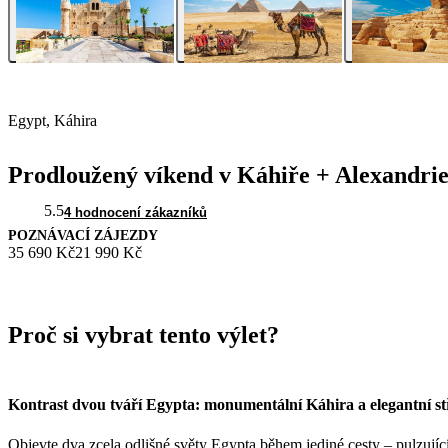
Egypt, Káhira
Prodloužený víkend v Káhiře + Alexandri
5.5
4 hodnocení zákazníků
POZNÁVACÍ ZÁJEZDY
35 690 Kč
21 990 Kč
Proč si vybrat tento výlet?
Kontrast dvou tváří Egypta: monumentální Káhira a elegantní s
Objevte dva zcela odlišné světy Egypta během jediné cesty – pulzující