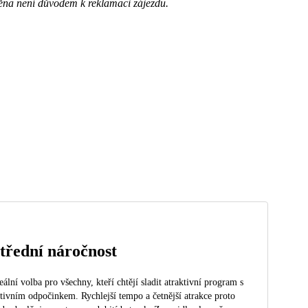
ěna není důvodem k reklamaci zájezdu.
třední náročnost
eální volba pro všechny, kteří chtějí sladit atraktivní program s
tivním odpočinkem. Rychlejší tempo a četnější atrakce proto