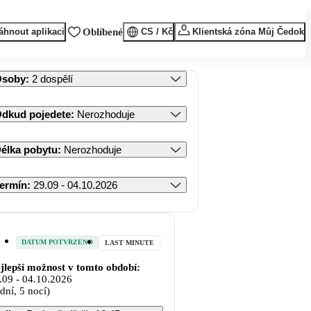
áhnout aplikaci
Oblíbené
CS / Kč
Klientská zóna Můj Čedok
Osoby
:
2 dospělí
dkud pojedete
:
Nerozhoduje
élka pobytu
:
Nerozhoduje
ermín
:
29.09 - 04.10.2026
DATUM POTVRZENO
LAST MINUTE
jlepší možnost v tomto období:
.09
-
04.10.2026
 dní, 5 nocí)