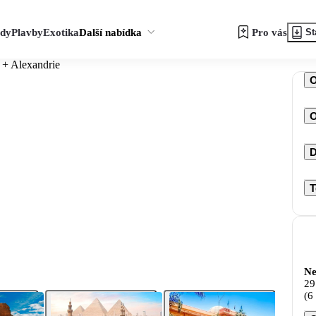
zdy
Plavby
Exotika
Další nabídka
Pro vás
St
 + Alexandrie
O
D
T
Ne
29
(6