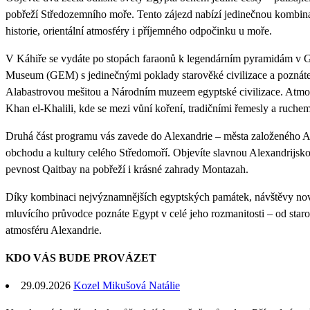
pobřeží Středozemního moře. Tento zájezd nabízí jedinečnou kombina
historie, orientální atmosféry i příjemného odpočinku u moře.
V Káhiře se vydáte po stopách faraonů k legendárním pyramidám v Gí
Museum (GEM) s jedinečnými poklady starověké civilizace a poznáte 
Alabastrovou mešitou a Národním muzeem egyptské civilizace. Atmo
Khan el-Khalili, kde se mezi vůní koření, tradičními řemesly a ruche
Druhá část programu vás zavede do Alexandrie – města založeného Al
obchodu a kultury celého Středomoří. Objevíte slavnou Alexandrijsk
pevnost Qaitbay na pobřeží i krásné zahrady Montazah.
Díky kombinaci nejvýznamnějších egyptských památek, návštěvy nov
mluvícího průvodce poznáte Egypt v celé jeho rozmanitosti – od star
atmosféru Alexandrie.
KDO VÁS BUDE PROVÁZET
29.09.2026
Kozel Mikušová Natálie