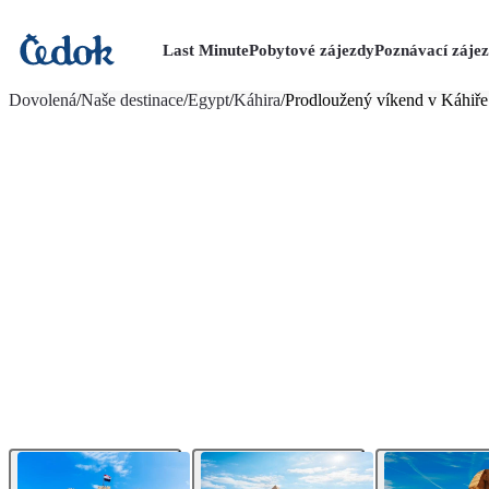
Last Minute
Pobytové zájezdy
Poznávací záje
více fotografií (10)
Dovolená
/
Naše destinace
/
Egypt
/
Káhira
/
Prodloužený víkend v Káhiře