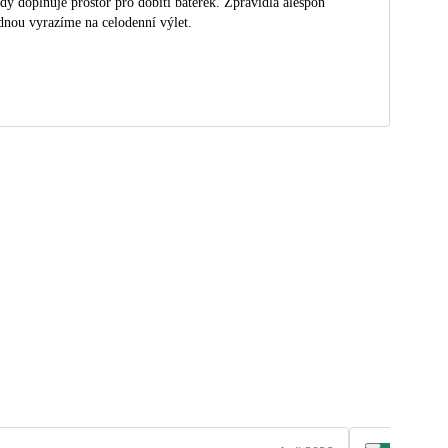
dy doplňuje prostor pro dobití baterek. Zpravidla alespoň
dnou vyrazíme na celodenní výlet.