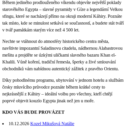
Během jediného prodlouženého víkendu objevíte největší poklady
starověkého Egypta – slavné pyramidy v Gíze a legendární Velkou
sfingu, které se nacházejí přímo na okraji moderní Káhiry. Poznáte
tak místo, kde se minulost setkává se současností, a budete stát tváří
v tvář památkám starým více než 4 500 let.
Nechte se vtáhnout do atmosféry historického centra města,
navštivte impozantní Saladinovu citadelu, nádhernou Alabastrovou
mešitu a projděte se úzkými uličkami slavného bazaru Khan el-
Khalili. Vůně koření, tradiční řemesla, šperky a živé smlouvání
obchodníků vám nabídnou autentický zážitek z pravého Orientu.
Díky pohodlnému programu, ubytování v jednom hotelu a službám
česky mluvícího průvodce poznáte během krátké cesty to
nejkrásnější z Káhiry – ideální volbu pro všechny, kteří chtějí
poprvé objevit kouzlo Egypta jinak než jen u moře.
KDO VÁS BUDE PROVÁZET
10.12.2026
Kozel Mikušová Natálie