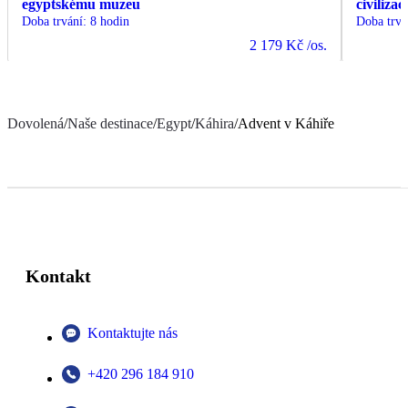
egyptskému muzeu
civiliza
Doba trvání
:
8 hodin
Doba trvá
2 179 Kč
/os.
Dovolená
/
Naše destinace
/
Egypt
/
Káhira
/
Advent v Káhiře
Kontakt
Kontaktujte nás
+420 296 184 910