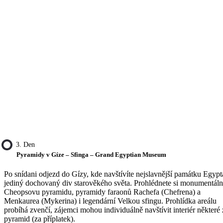
3. Den
Pyramidy v Gíze – Sfinga – Grand Egyptian Museum
Po snídani odjezd do Gízy, kde navštívíte nejslavnější památku Egypt
jediný dochovaný div starověkého světa. Prohlédnete si monumentáln
Cheopsovu pyramidu, pyramidy faraonů Rachefa (Chefrena) a
Menkaurea (Mykerina) i legendární Velkou sfingu. Prohlídka areálu
probíhá zvenčí, zájemci mohou individuálně navštívit interiér některé 
pyramid (za příplatek).