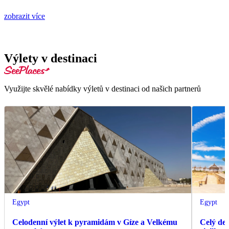
zobrazit více
Výlety v destinaci
Využijte skvělé nabídky výletů v destinaci od našich partnerů
Egypt
Egypt
Celodenní výlet k pyramidám v Gíze a Velkému
Celý de