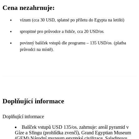
Cena nezahrnuje:
vízum (cca 30 USD, splatné po příletu do Egypta na letišti)
spropitné pro průvodce a řidiče, cca 20 USD/os.
povinný balíček vstupů dle programu – 135 USD/os. (platba
průvodci na místě).
Doplňující informace
Doplňující informace
Balíček vstupů USD 135/os. zahrnuje: areál pyramid v
Gíze a Sfingu (prohlídka zvenčí), Grand Egyptian Museum
(GEM),Národní muzeum egyptské civilizace, Saladinovu