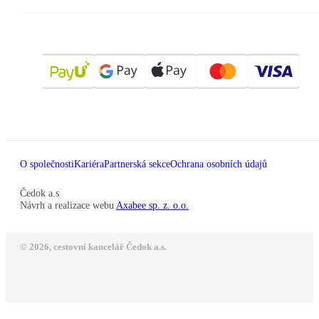
O společnosti
Kariéra
Partnerská sekce
Ochrana osobních údajů
Čedok a.s
Návrh a realizace webu
Axabee sp. z. o.o.
© 2026, cestovní kancelář Čedok a.s.