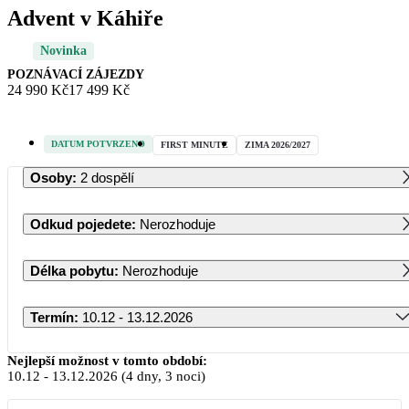
Advent v Káhiře
Novinka
POZNÁVACÍ ZÁJEZDY
24 990 Kč
17 499 Kč
DATUM POTVRZENO
FIRST MINUTE
ZIMA 2026/2027
Osoby
:
2 dospělí
Odkud pojedete
:
Nerozhoduje
Délka pobytu
:
Nerozhoduje
Termín
:
10.12 - 13.12.2026
Prosinec 2026
Nejlepší možnost v tomto období:
10.12
-
13.12.2026
(4 dny, 3 noci)
PO
ÚT
ST
ČT
PÁ
SO
NE