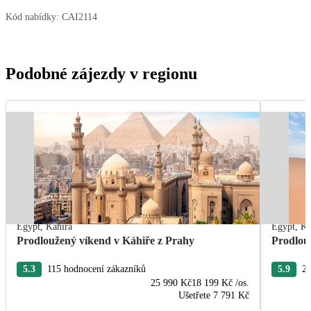
Kód nabídky:
CAI2114
Podobné zájezdy v regionu
Egypt
,
Káhira
Egypt
,
Ká
Prodloužený víkend v Káhiře z Prahy
Prodlou
5.3
115 hodnocení zákazníků
5.9
21
25 990 Kč
18 199 Kč
/os.
Ušetřete
7 791 Kč