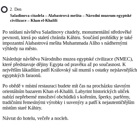
2. Den
Saladinova citadela – Alabastrová mešita – Národní muzeum egyptské
civilizace – Khan el-Khalili
Po snídani návštěva Saladinovy citadely, monumentální středověké
pevnosti, která po staletí chránila Káhiru. Součástí prohlídky je také
impozantní Alabastrová mešita Muhammada Alího s nádhernými
výhledy na město.
Následuje návštěva Národního muzea egyptské civilizace (NMEC),
které představuje dějiny Egypta od pravěku až po současnost. K
největším lákadlům patří Královský sál mumií s ostatky nejslavnějších
egyptských faraonů.
Po obědě v místní restauraci budete mít čas na procházku slavným
orientálním bazarem Khan el-Khalili. Labyrint historických uliček
nabízí nepřeberné množství obchůdků s kořením, šperky, parfémy,
tradičními řemeslnými výrobky i suvenýry a patří k nejautentičtějším
místům staré Káhiry.
Návrat do hotelu, večeře a nocleh.