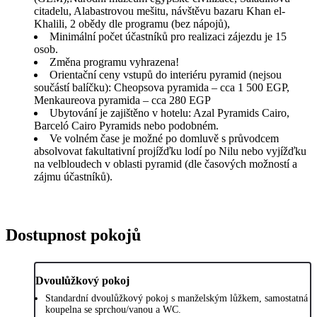
citadelu, Alabastrovou mešitu, návštěvu bazaru Khan el-
Khalili, 2 obědy dle programu (bez nápojů),
Minimální počet účastníků pro realizaci zájezdu je 15
osob.
Změna programu vyhrazena!
Orientační ceny vstupů do interiéru pyramid (nejsou
součástí balíčku): Cheopsova pyramida – cca 1 500 EGP,
Menkaureova pyramida – cca 280 EGP
Ubytování je zajištěno v hotelu: Azal Pyramids Cairo,
Barceló Cairo Pyramids nebo podobném.
Ve volném čase je možné po domluvě s průvodcem
absolvovat fakultativní projížďku lodí po Nilu nebo vyjížďku
na velbloudech v oblasti pyramid (dle časových možností a
zájmu účastníků).
Dostupnost pokojů
Dvoulůžkový pokoj
Standardní dvoulůžkový pokoj s manželským lůžkem, samostatná
koupelna se sprchou/vanou a WC.