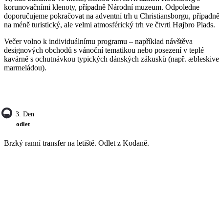
korunovačními klenoty, případně Národní muzeum. Odpoledne
doporučujeme pokračovat na adventní trh u Christiansborgu, případn
na méně turistický, ale velmi atmosférický trh ve čtvrti Højbro Plads.
Večer volno k individuálnímu programu – například návštěva
designových obchodů s vánoční tematikou nebo posezení v teplé
kavárně s ochutnávkou typických dánských zákusků (např. æbleskive
marmeládou).
3. Den
odlet
Brzký ranní transfer na letiště. Odlet z Kodaně.