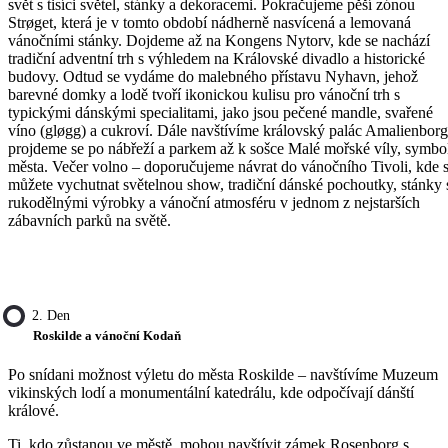
svět s tisíci světel, stánky a dekoracemi. Pokračujeme pěší zónou
Strøget, která je v tomto období nádherně nasvícená a lemovaná
vánočními stánky. Dojdeme až na Kongens Nytorv, kde se nachází
tradiční adventní trh s výhledem na Královské divadlo a historické
budovy. Odtud se vydáme do malebného přístavu Nyhavn, jehož
barevné domky a lodě tvoří ikonickou kulisu pro vánoční trh s
typickými dánskými specialitami, jako jsou pečené mandle, svařené
víno (gløgg) a cukroví. Dále navštívíme královský palác Amalienborg
projdeme se po nábřeží a parkem až k sošce Malé mořské víly, symbo
města. Večer volno – doporučujeme návrat do vánočního Tivoli, kde s
můžete vychutnat světelnou show, tradiční dánské pochoutky, stánky 
rukodělnými výrobky a vánoční atmosféru v jednom z nejstarších
zábavních parků na světě.
2. Den
Roskilde a vánoční Kodaň
Po snídani možnost výletu do města Roskilde – navštívíme Muzeum
vikinských lodí a monumentální katedrálu, kde odpočívají dánští
králové.
Ti, kdo zůstanou ve městě, mohou navštívit zámek Rosenborg s