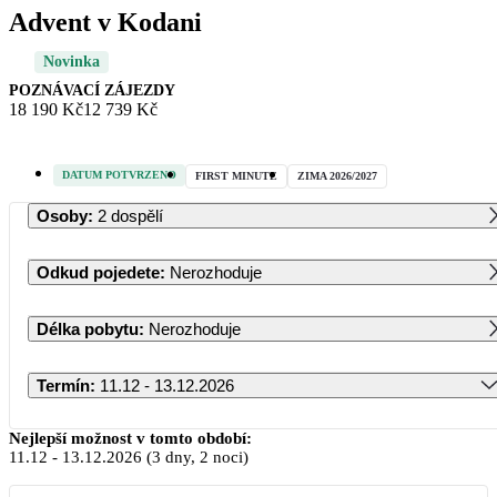
Advent v Kodani
Novinka
POZNÁVACÍ ZÁJEZDY
18 190 Kč
12 739 Kč
DATUM POTVRZENO
FIRST MINUTE
ZIMA 2026/2027
Osoby
:
2 dospělí
Odkud pojedete
:
Nerozhoduje
Délka pobytu
:
Nerozhoduje
Termín
:
11.12 - 13.12.2026
Prosinec 2026
Nejlepší možnost v tomto období:
11.12
-
13.12.2026
(3 dny, 2 noci)
PO
ÚT
ST
ČT
PÁ
SO
NE