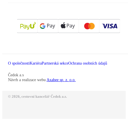
O společnosti
Kariéra
Partnerská sekce
Ochrana osobních údajů
Čedok a.s
Návrh a realizace webu
Axabee sp. z. o.o.
© 2026, cestovní kancelář Čedok a.s.