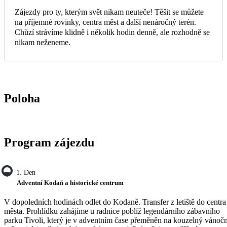
Zájezdy pro ty, kterým svět nikam neuteče! Těšit se můžete
na příjemné rovinky, centra měst a další nenáročný terén.
Chůzí strávíme klidně i několik hodin denně, ale rozhodně se
nikam neženeme.
Poloha
Program zájezdu
1. Den
Adventní Kodaň a historické centrum
V dopoledních hodinách odlet do Kodaně. Transfer z letiště do centra
města. Prohlídku zahájíme u radnice poblíž legendárního zábavního
parku Tivoli, který je v adventním čase přeměněn na kouzelný vánočn