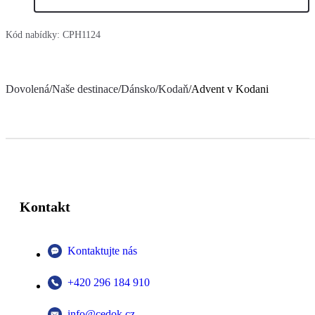
Kód nabídky:
CPH1124
Dovolená
/
Naše destinace
/
Dánsko
/
Kodaň
/
Advent v Kodani
Kontakt
Kontaktujte nás
+420 296 184 910
info@cedok.cz