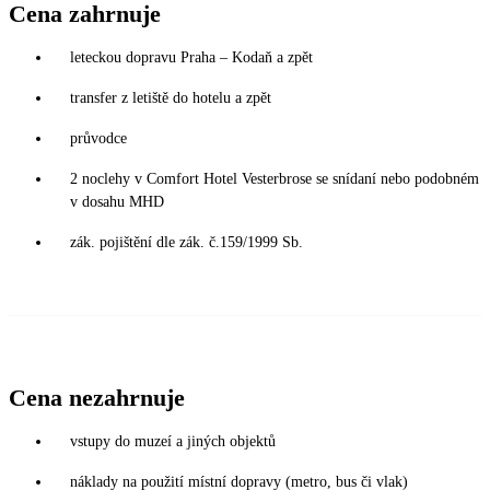
Cena zahrnuje
leteckou dopravu Praha – Kodaň a zpět
transfer z letiště do hotelu a zpět
průvodce
2 noclehy v Comfort Hotel Vesterbrose se snídaní nebo podobném
v dosahu MHD
zák. pojištění dle zák. č.159/1999 Sb.
Cena nezahrnuje
vstupy do muzeí a jiných objektů
náklady na použití místní dopravy (metro, bus či vlak)