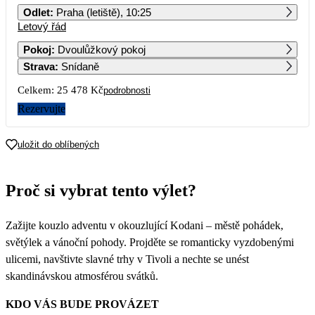
Odlet
:
Praha (letiště), 10:25
Letový řád
1
2
3
4
5
6
Pokoj
:
Dvoulůžkový pokoj
Strava
:
Snídaně
7
8
9
10
11
12
13
12 739
Celkem:
25 478 Kč
podrobnosti
14
15
16
17
18
19
20
Rezervujte
21
22
23
24
25
26
27
uložit do oblíbených
28
29
30
31
Proč si vybrat tento výlet?
Zažijte kouzlo adventu v okouzlující Kodani – městě pohádek,
světýlek a vánoční pohody. Projděte se romanticky vyzdobenými
ulicemi, navštivte slavné trhy v Tivoli a nechte se unést
skandinávskou atmosférou svátků.
KDO VÁS BUDE PROVÁZET