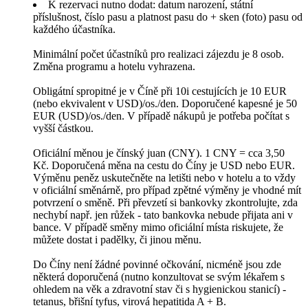
K rezervaci nutno dodat: datum narození, státní
příslušnost, číslo pasu a platnost pasu do + sken (foto) pasu od
každého účastníka.
Minimální počet účastníků pro realizaci zájezdu je 8 osob.
Změna programu a hotelu vyhrazena.
Obligátní spropitné je v Číně při 10i cestujících je 10 EUR
(nebo ekvivalent v USD)/os./den. Doporučené kapesné je 50
EUR (USD)/os./den. V případě nákupů je potřeba počítat s
vyšší částkou.
Oficiální měnou je čínský juan (CNY). 1 CNY = cca 3,50
Kč. Doporučená měna na cestu do Číny je USD nebo EUR.
Výměnu peněz uskutečněte na letišti nebo v hotelu a to vždy
v oficiální směnárně, pro případ zpětné výměny je vhodné mít
potvrzení o směně. Při převzetí si bankovky zkontrolujte, zda
nechybí např. jen růžek - tato bankovka nebude přijata ani v
bance. V případě směny mimo oficiální místa riskujete, že
můžete dostat i padělky, či jinou měnu.
Do Číny není žádné povinné očkování, nicméně jsou zde
některá doporučená (nutno konzultovat se svým lékařem s
ohledem na věk a zdravotní stav či s hygienickou stanicí) -
tetanus, břišní tyfus, virová hepatitida A + B.