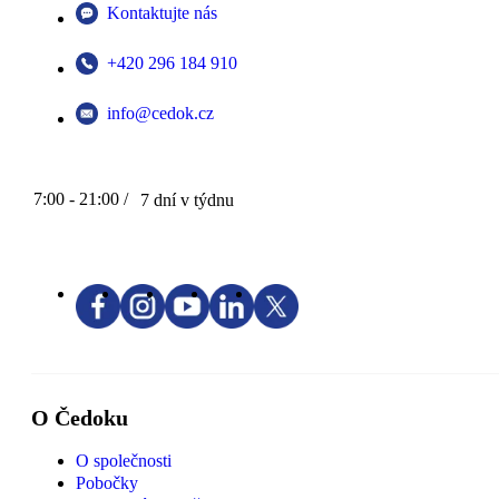
Kontaktujte nás
+420 296 184 910
info@cedok.cz
7:00 - 21:00 /
7 dní v týdnu
O Čedoku
O společnosti
Pobočky