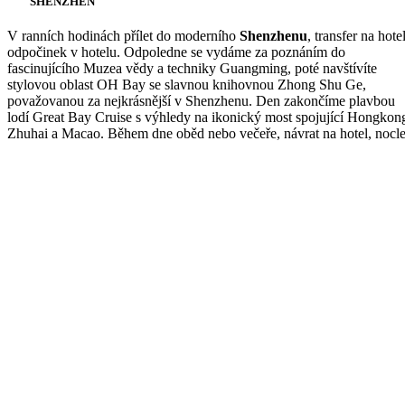
SHENZHEN
V ranních hodinách přílet do moderního
Shenzhenu
, transfer na hotel
odpočinek v hotelu. Odpoledne se vydáme za poznáním do
fascinujícího Muzea vědy a techniky Guangming, poté navštívíte
stylovou oblast OH Bay se slavnou knihovnou Zhong Shu Ge,
považovanou za nejkrásnější v Shenzhenu. Den zakončíme plavbou
lodí Great Bay Cruise s výhledy na ikonický most spojující Hongkon
Zhuhai a Macao. Během dne oběd nebo večeře, návrat na hotel, nocle