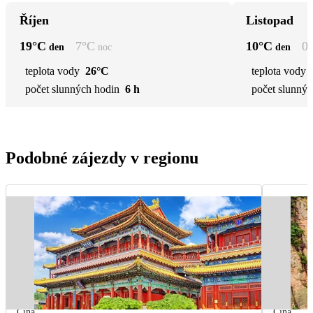
Říjen
Listopad
19
°C
7
°C
10
°C
0
den
noc
den
teplota vody
26°C
teplota vody
počet slunných hodin
6 h
počet slunnýc
Podobné zájezdy v regionu
Čína
Čína