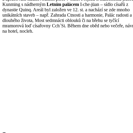
Kunming s nádherným
Letním palácem
I-che-jüan – sídlo císařů z
dynastie Quinq. Areál byl založen ve 12. st. a nachází se zde mnoho
unikátních staveb – např. Zahrada Ctnosti a harmonie, Palác radosti a
dlouhého života, Most sedmnácti oblouků či na břehu se tyčící
mramorová loď císařovny Cch´Si. Během dne oběd nebo večeře, návr
na hotel, nocleh.