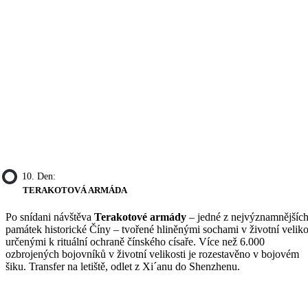
10. Den:
TERAKOTOVÁ ARMÁDA
Po snídani návštěva
Terakotové armády
– jedné z nejvýznamnějšíc
památek historické Číny – tvořené hliněnými sochami v životní veliko
určenými k rituální ochraně čínského císaře. Více než 6.000
ozbrojených bojovníků v životní velikosti je rozestavěno v bojovém
šiku. Transfer na letiště, odlet z Xi´anu do Shenzhenu.