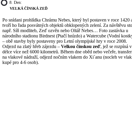
8. Den:
VELKÁ ČÍNSKÁ ZEĎ
Po snídani prohlídka Chrámu Nebes, který byl postaven v roce 1420 
tvoří ho řada posvátných objektů obklopených zelení. Za návštěvu sto
např. Síň modliteb, Zeď ozvěn nebo Oltář Nebes… Foto zastávka u
národního stadionu Birdnest (Ptačí hnízdo) a Watercube (Vodní kostk
– obě stavby byly postaveny pro Letní olympijské hry v roce 2008.
Odjezd na zlatý hřeb zájezdu –
Velkou čínskou zeď
, jež se rozpíná v
délce více než 6000 kilometrů. Během dne oběd nebo večeře, transfer
na vlakové nádraží, odjezd nočním vlakem do Xi´anu (nocleh ve vlak
kupé pro 4-6 osob).