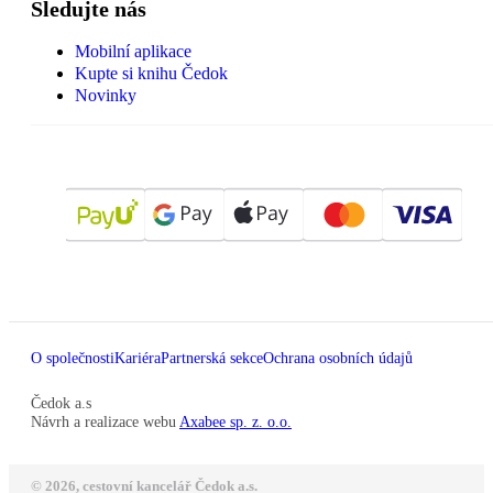
Sledujte nás
Mobilní aplikace
Kupte si knihu Čedok
Novinky
O společnosti
Kariéra
Partnerská sekce
Ochrana osobních údajů
Čedok a.s
Návrh a realizace webu
Axabee sp. z. o.o.
© 2026, cestovní kancelář Čedok a.s.