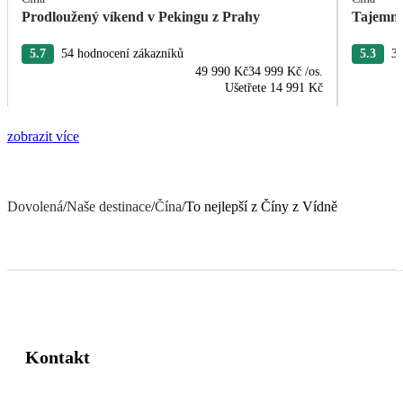
Prodloužený víkend v Pekingu z Prahy
Tajemná
5.7
54 hodnocení zákazníků
5.3
34
49 990 Kč
34 999 Kč
/os.
Ušetřete
14 991 Kč
zobrazit více
Dovolená
/
Naše destinace
/
Čína
/
To nejlepší z Číny z Vídně
Kontakt