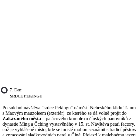
7. Den:
SRDCE PEKINGU
Po snídani návštěva "srdce Pekingu" náměstí Nebeského klidu Tian
s Maovým mauzoleem (exteriér), ze kterého se dá volně projít do
Zakázaného města
– palácového komplexu čínských panovníků z
dynastie Ming a Čching vystavěného v 15. st. Návštěva pearl factory,
což je vyhlášené místo, kde se turisté mohou seznámit s tradicí pěstov
a zpracování sladkovodních perel v Číně. Přejezd k malebnému jezer