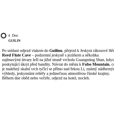
4. Den:
GUILIN
Po snídani odjezd vlakem do
Guilinu
, přejezd k Jeskyni rákosové flé
Reed Flute Cave
– podzemní jeskyně s jezírkem a několika
zajímavými útvary leží na jižní straně vrcholu Guangming Shan, kdys
poskytující úkryt před bandity. Návrat do města k
Fubo Mountain
, c
je malebný skalní vrch tyčící se přímo nad řekou Li, známý nádherný
výhledy, jeskynními reliéfy a jedinečnou atmosférou čínské krajiny.
Během dne oběd nebo večeře, odjezd na hotel, nocleh.