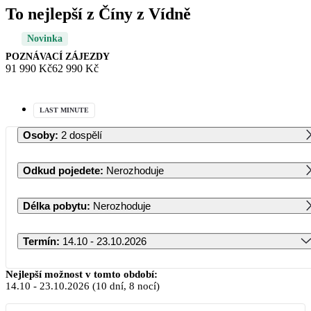
To nejlepší z Číny z Vídně
Novinka
POZNÁVACÍ ZÁJEZDY
91 990 Kč
62 990 Kč
LAST MINUTE
Osoby
:
2 dospělí
Odkud pojedete
:
Nerozhoduje
Délka pobytu
:
Nerozhoduje
Termín
:
14.10 - 23.10.2026
Říjen 2026
Nejlepší možnost v tomto období:
14.10
-
23.10.2026
(10 dní, 8 nocí)
PO
ÚT
ST
ČT
PÁ
SO
NE