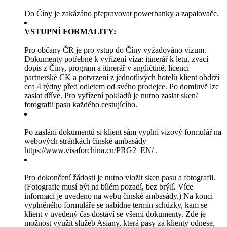
Do Číny je zakázáno přepravovat powerbanky a zapalovače.
VSTUPNÍ FORMALITY:
Pro občany ČR je pro vstup do Číny vyžadováno vízum.
Dokumenty potřebné k vyřízení víza: itinerář k letu, zvací
dopis z Číny, program a itinerář v angličtině, licenci
partnerské CK a potvrzení z jednotlivých hotelů klient obdrží
cca 4 týdny před odletem od svého prodejce. Po domluvě lze
zaslat dříve. Pro vyřízení pokladů je nutno zaslat sken/
fotografii pasu každého cestujícího.
Po zaslání dokumentů si klient sám vyplní vízový formulář na
webových stránkách čínské ambasády
https://www.visaforchina.cn/PRG2_EN/ .
Pro dokončení žádosti je nutno vložit sken pasu a fotografii.
(Fotografie musí být na bílém pozadí, bez brýlí. Více
informací je uvedeno na webu čínské ambasády.) Na konci
vyplněného formuláře se nabídne termín schůzky, kam se
klient v uvedený čas dostaví se všemi dokumenty. Zde je
možnost využít služeb Asiany, která pasy za klienty odnese,