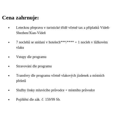
Cena zahrnuje:
Leteckou přepravu v turistické třídě včetně tax a příplatků Vídeň-
Shezhen/Xian-Vídeň
7 noclehů se snídaní v hotelech***/**** + 1 nocleh v lůžkovém
vlaku
Vstupy dle programu
Stravování dle programu
Transfery dle programu včetně vlakových jízdenek a místních
přeletů
Služby česky mluvícího průvodce + místního průvodce
Pojištění dle zák. č. 159/99 Sb.