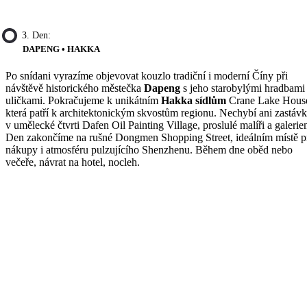
3. Den:
DAPENG • HAKKA
Po snídani vyrazíme objevovat kouzlo tradiční i moderní Číny při
návštěvě historického městečka
Dapeng
s jeho starobylými hradbami
uličkami. Pokračujeme k unikátním
Hakka sídlům
Crane Lake Hous
která patří k architektonickým skvostům regionu. Nechybí ani zastáv
v umělecké čtvrti Dafen Oil Painting Village, proslulé malíři a galerie
Den zakončíme na rušné Dongmen Shopping Street, ideálním místě p
nákupy i atmosféru pulzujícího Shenzhenu. Během dne oběd nebo
večeře, návrat na hotel, nocleh.