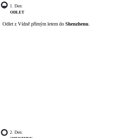
1. Den:
ODLET
Odlet z Vídně přímým letem do
Shenzhenu
.
2. Den: