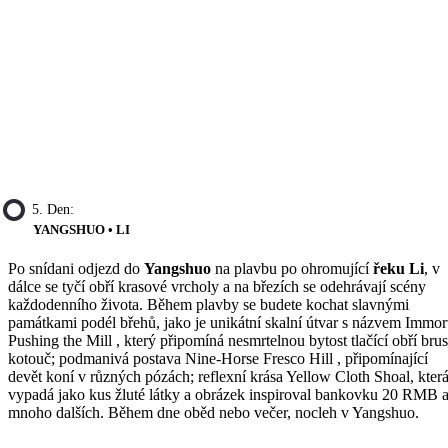
5. Den:
YANGSHUO • LI
Po snídani odjezd do
Yangshuo
na plavbu po ohromující
řeku Li
, v
dálce se tyčí obří krasové vrcholy a na březích se odehrávají scény
každodenního života. Během plavby se budete kochat slavnými
památkami podél břehů, jako je unikátní skalní útvar s názvem Immor
Pushing the Mill , který připomíná nesmrtelnou bytost tlačící obří bru
kotouč; podmanivá postava Nine-Horse Fresco Hill , připomínající
devět koní v různých pózách; reflexní krása Yellow Cloth Shoal, kter
vypadá jako kus žluté látky a obrázek inspiroval bankovku 20 RMB 
mnoho dalších. Během dne oběd nebo večer, nocleh v Yangshuo.