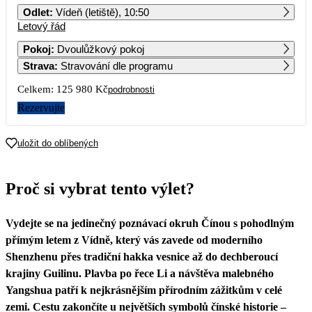
Odlet
:
Vídeň (letiště), 10:50
Letový řád
1
2
3
4
Pokoj
:
Dvoulůžkový pokoj
Strava
:
Stravování dle programu
5
6
7
8
9
10
11
Celkem:
125 980 Kč
podrobnosti
12
13
14
15
16
17
18
Rezervujte
62 990
19
20
21
22
23
24
25
uložit do oblíbených
26
27
28
29
30
31
Proč si vybrat tento výlet?
Vydejte se na jedinečný poznávací okruh Čínou s pohodlným
přímým letem z Vídně, který vás zavede od moderního
Shenzhenu přes tradiční hakka vesnice až do dechberoucí
krajiny Guilinu. Plavba po řece Li a návštěva malebného
Yangshua patří k nejkrásnějším přírodním zážitkům v celé
zemi. Cestu zakončíte u největších symbolů čínské historie –