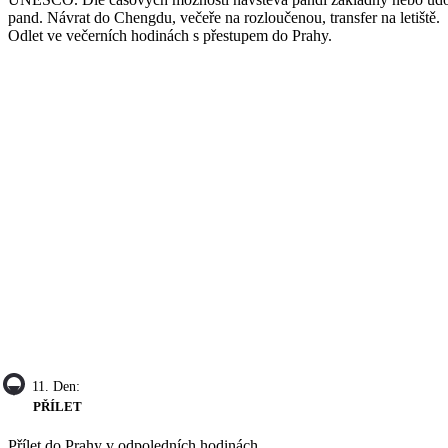
pand. Návrat do Chengdu, večeře na rozloučenou, transfer na letiště.
Odlet ve večerních hodinách s přestupem do Prahy.
11. Den:
PŘÍLET
Přílet do Prahy v odpoledních hodinách.