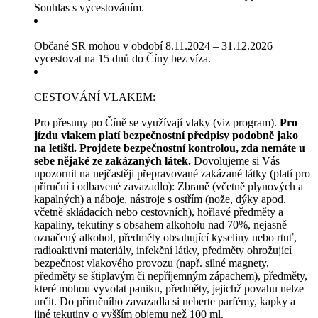
Souhlas s vycestováním.
Občané SR mohou v období 8.11.2024 – 31.12.2026
vycestovat na 15 dnů do Číny bez víza.
CESTOVÁNÍ VLAKEM:
Pro přesuny po Číně se využívají vlaky (viz program).
Pro
jízdu vlakem platí bezpečnostní předpisy podobně jako
na letišti. Projdete bezpečnostní kontrolou, zda nemáte u
sebe nějaké ze zakázaných látek.
Dovolujeme si Vás
upozornit na nejčastěji přepravované zakázané látky (platí pro
příruční i odbavené zavazadlo): Zbraně (včetně plynových a
kapalných) a náboje, nástroje s ostřím (nože, dýky apod.
včetně skládacích nebo cestovních), hořlavé předměty a
kapaliny, tekutiny s obsahem alkoholu nad 70%, nejasně
označený alkohol, předměty obsahující kyseliny nebo rtuť,
radioaktivní materiály, infekční látky, předměty ohrožující
bezpečnost vlakového provozu (např. silné magnety,
předměty se štiplavým či nepříjemným zápachem), předměty,
které mohou vyvolat paniku, předměty, jejichž povahu nelze
určit. Do příručního zavazadla si neberte parfémy, kapky a
jiné tekutiny o vyšším objemu než 100 ml.