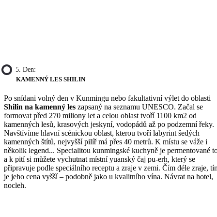
5. Den:
KAMENNÝ LES SHILIN
Po snídani volný den v Kunmingu nebo fakultativní výlet do oblasti
Shilin na kamenný les
zapsaný na seznamu UNESCO. Začal se
formovat před 270 miliony let a celou oblast tvoří 1100 km2 od
kamenných lesů, krasových jeskyní, vodopádů až po podzemní řeky.
Navštívíme hlavní scénickou oblast, kterou tvoří labyrint šedých
kamenných štítů, nejvyšší pilíř má přes 40 metrů. K místu se váže i
několik legend... Specialitou kunmingské kuchyně je permentované t
a k pití si můžete vychutnat místní yuanský čaj pu-erh, který se
připravuje podle speciálního receptu a zraje v zemi. Čím déle zraje, tí
je jeho cena vyšší – podobně jako u kvalitního vína. Návrat na hotel,
nocleh.