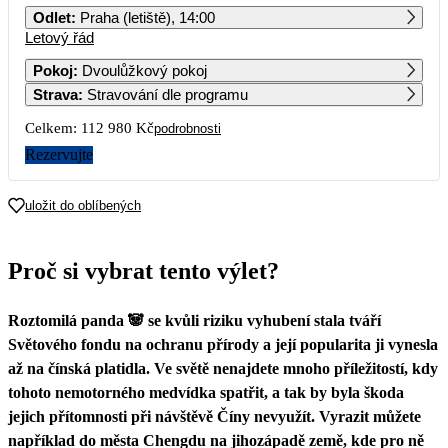
Odlet
:
Praha (letiště), 14:00
Letový řád
1
2
3
4
5
6
Pokoj
:
Dvoulůžkový pokoj
Strava
:
Stravování dle programu
7
8
9
10
11
12
13
56 490
Celkem:
112 980 Kč
podrobnosti
14
15
16
17
18
19
20
Rezervujte
21
22
23
24
25
26
27
uložit do oblíbených
28
29
30
Proč si vybrat tento výlet?
Roztomilá panda 🐼 se kvůli riziku vyhubení stala tváří
Světového fondu na ochranu přírody a její popularita ji vynesla
až na čínská platidla. Ve světě nenajdete mnoho příležitostí, kdy
tohoto nemotorného medvídka spatřit, a tak by byla škoda
jejich přítomnosti při návštěvě Číny nevyužít. Vyrazit můžete
například do města Chengdu na jihozápadě země, kde pro ně