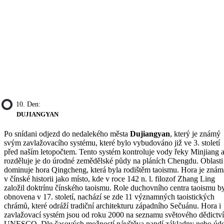
10. Den:
DUJIANGYAN
Po snídani odjezd do nedalekého města
Dujiangyan
, který je známý
svým zavlažovacího systému, které bylo vybudováno již ve 3. století
před naším letopočtem. Tento systém kontroluje vody řeky Minjiang 
rozděluje je do úrodné zemědělské půdy na pláních Chengdu. Oblasti
dominuje hora Qingcheng, která byla rodištěm taoismu. Hora je znám
v čínské historii jako místo, kde v roce 142 n. l. filozof Zhang Ling
založil doktrínu čínského taoismu. Role duchovního centra taoismu b
obnovena v 17. století, nachází se zde 11 významných taoistických
chrámů, které odráží tradiční architekturu západního Sečuánu. Hora i
zavlažovací systém jsou od roku 2000 na seznamu světového dědictví
UNESCO. Dle časových možností návštěva pandí základny nebo údo