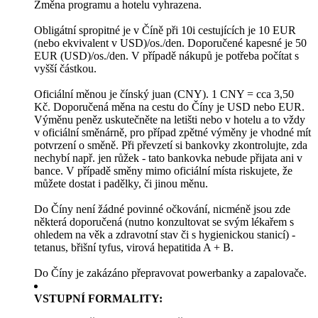
Změna programu a hotelu vyhrazena.
Obligátní spropitné je v Číně při 10i cestujících je 10 EUR
(nebo ekvivalent v USD)/os./den. Doporučené kapesné je 50
EUR (USD)/os./den. V případě nákupů je potřeba počítat s
vyšší částkou.
Oficiální měnou je čínský juan (CNY). 1 CNY = cca 3,50
Kč. Doporučená měna na cestu do Číny je USD nebo EUR.
Výměnu peněz uskutečněte na letišti nebo v hotelu a to vždy
v oficiální směnárně, pro případ zpětné výměny je vhodné mít
potvrzení o směně. Při převzetí si bankovky zkontrolujte, zda
nechybí např. jen růžek - tato bankovka nebude přijata ani v
bance. V případě směny mimo oficiální místa riskujete, že
můžete dostat i padělky, či jinou měnu.
Do Číny není žádné povinné očkování, nicméně jsou zde
některá doporučená (nutno konzultovat se svým lékařem s
ohledem na věk a zdravotní stav či s hygienickou stanicí) -
tetanus, břišní tyfus, virová hepatitida A + B.
Do Číny je zakázáno přepravovat powerbanky a zapalovače.
VSTUPNÍ FORMALITY: