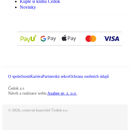
Kupte si knihu Čedok
Novinky
O společnosti
Kariéra
Partnerská sekce
Ochrana osobních údajů
Čedok a.s
Návrh a realizace webu
Axabee sp. z. o.o.
© 2026, cestovní kancelář Čedok a.s.