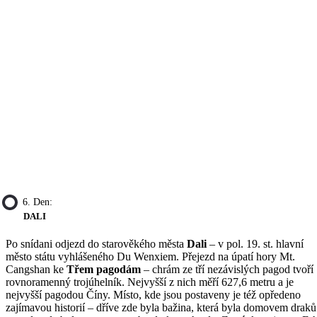
6. Den:
DALI
Po snídani odjezd do starověkého města
Dali
– v pol. 19. st. hlavní
město státu vyhlášeného Du Wenxiem. Přejezd na úpatí hory Mt.
Cangshan ke
Třem pagodám
– chrám ze tří nezávislých pagod tvoří
rovnoramenný trojúhelník. Nejvyšší z nich měří 627,6 metru a je
nejvyšší pagodou Číny. Místo, kde jsou postaveny je též opředeno
zajímavou historií – dříve zde byla bažina, která byla domovem draků