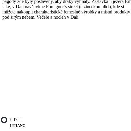
pagody zde byly postaveny, aby draky vyhnaly. Zastávka u jezera Erh
lake, v Dali navštívíme Foreigner´s street (cizineckou ulici), kde si
můžete nakoupit charakteristické řemeslné výrobky a místní produkty
pod širým nebem. Večeře a nocleh v Dali.
7. Den:
LIJIANG