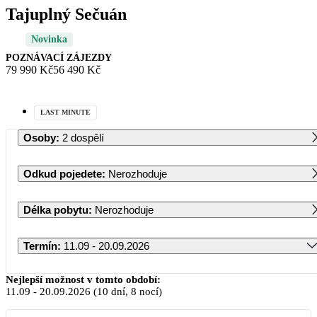
Tajuplný Sečuán
Novinka
POZNÁVACÍ ZÁJEZDY
79 990 Kč
56 490 Kč
LAST MINUTE
Osoby
:
2 dospělí
Odkud pojedete
:
Nerozhoduje
Délka pobytu
:
Nerozhoduje
Termín
:
11.09 - 20.09.2026
Září 2026
Nejlepší možnost v tomto období:
11.09
-
20.09.2026
(10 dní, 8 nocí)
PO
ÚT
ST
ČT
PÁ
SO
NE