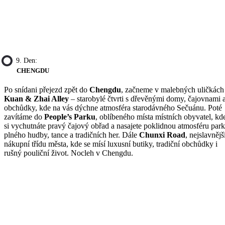
9. Den:
CHENGDU
Po snídani přejezd zpět do
Chengdu
, začneme v malebných uličkách
Kuan & Zhai Alley
– starobylé čtvrti s dřevěnými domy, čajovnami 
obchůdky, kde na vás dýchne atmosféra starodávného Sečuánu. Poté
zavítáme do
People’s Parku
, oblíbeného místa místních obyvatel, kd
si vychutnáte pravý čajový obřad a nasajete poklidnou atmosféru par
plného hudby, tance a tradičních her. Dále
Chunxi Road
, nejslavnějš
nákupní třídu města, kde se mísí luxusní butiky, tradiční obchůdky i
rušný pouliční život. Nocleh v Chengdu.