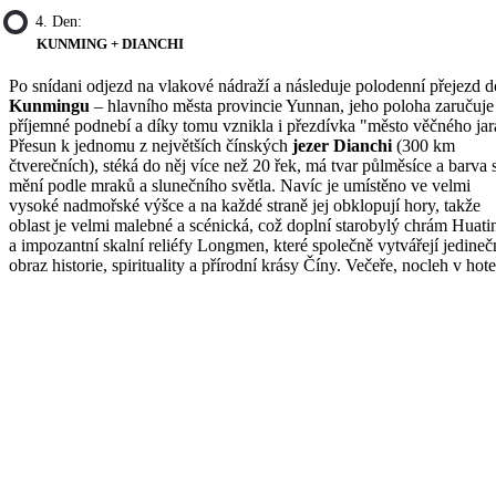
4. Den:
KUNMING + DIANCHI
Po snídani odjezd na vlakové nádraží a následuje polodenní přejezd d
Kunmingu
– hlavního města provincie Yunnan, jeho poloha zaručuje
příjemné podnebí a díky tomu vznikla i přezdívka "město věčného jar
Přesun k jednomu z největších čínských
jezer Dianchi
(300 km
čtverečních), stéká do něj více než 20 řek, má tvar půlměsíce a barva 
mění podle mraků a slunečního světla. Navíc je umístěno ve velmi
vysoké nadmořské výšce a na každé straně jej obklopují hory, takže
oblast je velmi malebné a scénická, což doplní starobylý chrám Huati
a impozantní skalní reliéfy Longmen, které společně vytvářejí jedine
obraz historie, spirituality a přírodní krásy Číny. Večeře, nocleh v hote