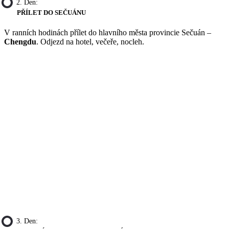
2. Den:
PŘÍLET DO SEČUÁNU
V ranních hodinách přílet do hlavního města provincie Sečuán –
Chengdu
. Odjezd na hotel, večeře, nocleh.
3. Den: