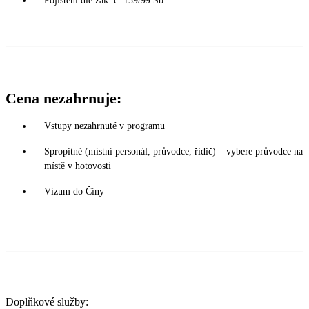
Pojištění dle zák. č. 159/99 Sb.
Cena nezahrnuje:
Vstupy nezahrnuté v programu
Spropitné (místní personál, průvodce, řidič) – vybere průvodce na
místě v hotovosti
Vízum do Číny
Doplňkové služby: