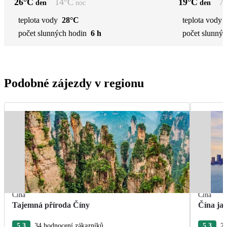
26
°C
14
°C
19
°C
7
den
noc
den
teplota vody
28°C
teplota vody
počet slunných hodin
6 h
počet slunnýc
Podobné zájezdy v regionu
Čína
Čína
Tajemná příroda Číny
Čína ja
5.3
34 hodnocení zákazníků
5.3
25