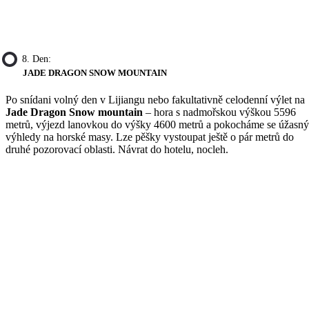
8. Den:
JADE DRAGON SNOW MOUNTAIN
Po snídani volný den v Lijiangu nebo fakultativně celodenní výlet na
Jade Dragon Snow mountain
– hora s nadmořskou výškou 5596
metrů, výjezd lanovkou do výšky 4600 metrů a pokocháme se úžasn
výhledy na horské masy. Lze pěšky vystoupat ještě o pár metrů do
druhé pozorovací oblasti. Návrat do hotelu, nocleh.