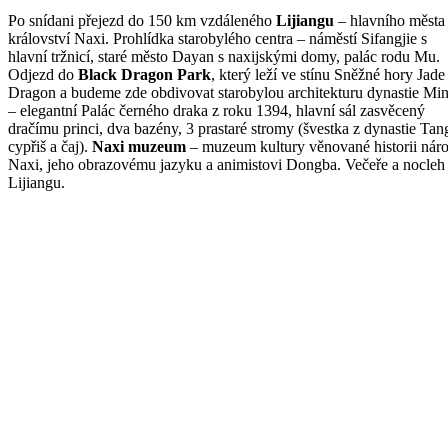
Po snídani přejezd do 150 km vzdáleného
Lijiangu
– hlavního města
království Naxi. Prohlídka starobylého centra – náměstí Sifangjie s
hlavní tržnicí, staré město Dayan s naxijskými domy, palác rodu Mu.
Odjezd do
Black Dragon Park
, který leží ve stínu Sněžné hory Jade
Dragon a budeme zde obdivovat starobylou architekturu dynastie Mi
– elegantní Palác černého draka z roku 1394, hlavní sál zasvěcený
dračímu princi, dva bazény, 3 prastaré stromy (švestka z dynastie Tan
cypřiš a čaj).
Naxi muzeum
– muzeum kultury věnované historii nár
Naxi, jeho obrazovému jazyku a animistovi Dongba. Večeře a nocleh
Lijiangu.