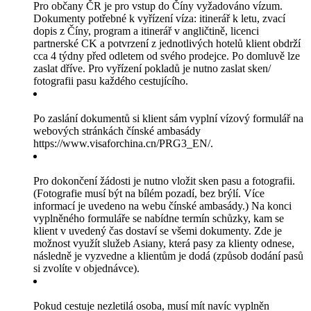
Pro občany ČR je pro vstup do Číny vyžadováno vízum.
Dokumenty potřebné k vyřízení víza: itinerář k letu, zvací
dopis z Číny, program a itinerář v angličtině, licenci
partnerské CK a potvrzení z jednotlivých hotelů klient obdrží
cca 4 týdny před odletem od svého prodejce. Po domluvě lze
zaslat dříve. Pro vyřízení pokladů je nutno zaslat sken/
fotografii pasu každého cestujícího.
Po zaslání dokumentů si klient sám vyplní vízový formulář na
webových stránkách čínské ambasády
https://www.visaforchina.cn/PRG3_EN/.
Pro dokončení žádosti je nutno vložit sken pasu a fotografii.
(Fotografie musí být na bílém pozadí, bez brýlí. Více
informací je uvedeno na webu čínské ambasády.) Na konci
vyplněného formuláře se nabídne termín schůzky, kam se
klient v uvedený čas dostaví se všemi dokumenty. Zde je
možnost využít služeb Asiany, která pasy za klienty odnese,
následně je vyzvedne a klientům je dodá (způsob dodání pasů
si zvolíte v objednávce).
Pokud cestuje nezletilá osoba, musí mít navíc vyplněn