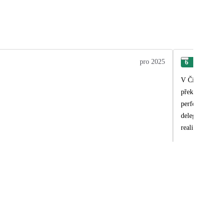
pro 2025
6
Jiří
V Číně jsme už
překonala naše
perfektní. Pro
delegátky Jank
realizaci vytv
současnosti re
bylo někdy zap
Jiří a Jarmila