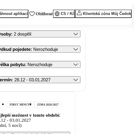
áhnout aplikaci
Oblíbené
CS / Kč
Klientská zóna Můj Čedok
Osoby
:
2 dospělí
dkud pojedete
:
Nerozhoduje
élka pobytu
:
Nerozhoduje
ermín
:
28.12 - 03.01.2027
FIRST MINUTE
ZIMA 2026/2027
jlepší možnost v tomto období:
.12
-
03.01.2027
 dní, 5 nocí)