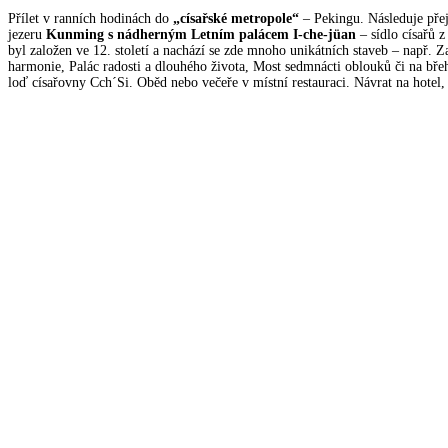
Přílet v ranních hodinách do
„císařské metropole“
– Pekingu. Následuje př
jezeru
Kunming s nádherným Letním palácem I-che-jüan
– sídlo císařů z
byl založen ve 12. století a nachází se zde mnoho unikátních staveb – např. Z
harmonie, Palác radosti a dlouhého života, Most sedmnácti oblouků či na bře
loď císařovny Cch´Si. Oběd nebo večeře v místní restauraci. Návrat na hotel,