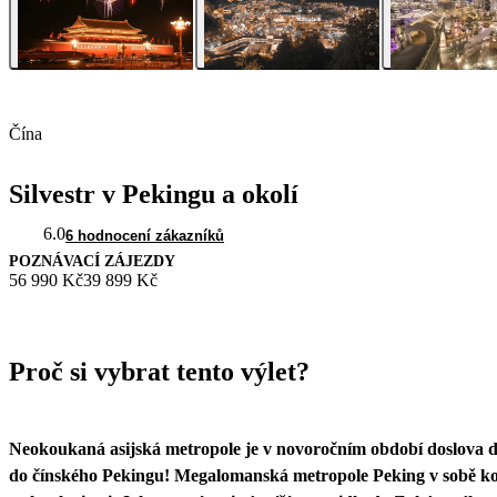
Čína
Silvestr v Pekingu a okolí
6.0
6 hodnocení zákazníků
POZNÁVACÍ ZÁJEZDY
56 990 Kč
39 899 Kč
Proč si vybrat tento výlet?
Neokoukaná asijská metropole je v novoročním období doslova de
do čínského Pekingu! Megalomanská metropole Peking v sobě k