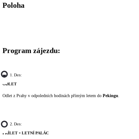
Poloha
Program zájezdu:
1. Den:
ODLET
Odlet z Prahy v odpoledních hodinách přímým letem do
Pekingu
.
2. Den:
PŘÍLET + LETNÍ PALÁC