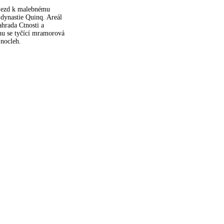
ejezd k malebnému
 dynastie Quinq. Areál
ahrada Ctnosti a
hu se tyčící mramorová
 nocleh.