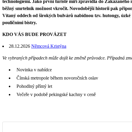
technologiemi. Jako první turisté míří zpravidla do Zakázaného
běžný smrtelník možnost vkročit. Novodobější historii pak př
Vítaný oddech od širokých bulvárů nabídnou tzv. hutongy, úzké 
pouličními bistry.
KDO VÁS BUDE PROVÁZET
28.12.2026
Němcová Kristýna
Ve vybraných případech může dojít ke změně průvodce. Případná zm
Novinka v nabídce
Čínská metropole během novoročních oslav
Pohodlný přímý let
Večeře v podobě pekingské kachny v ceně