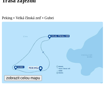
Trasa zájezdu
Peking • Velká čínská zeď • Gubei
zobrazit celou mapu