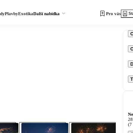
zdy
Plavby
Exotika
Další nabídka
Pro vás
St
O
D
T
Ne
28
(7