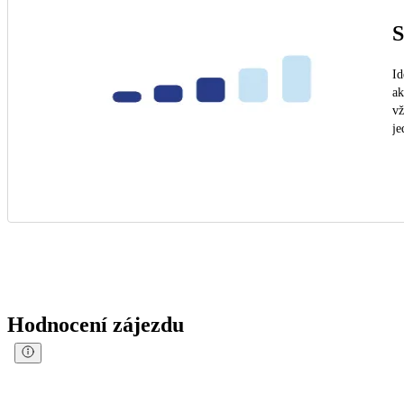
S
Id
ak
vž
je
Hodnocení zájezdu