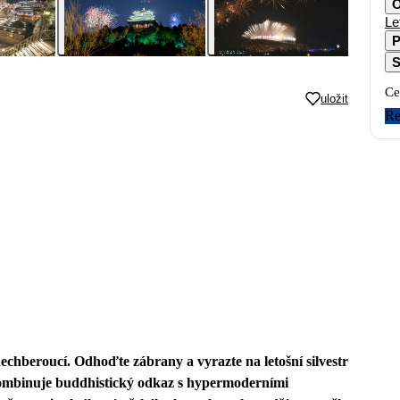
O
Le
P
S
Ce
uložit
Re
chberoucí. Odhoďte zábrany a vyrazte na letošní silvestr
ombinuje buddhistický odkaz s hypermoderními