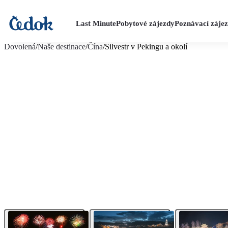
Last Minute
Pobytové zájezdy
Poznávací záje
více fotografií (12)
Dovolená
/
Naše destinace
/
Čína
/
Silvestr v Pekingu a okolí