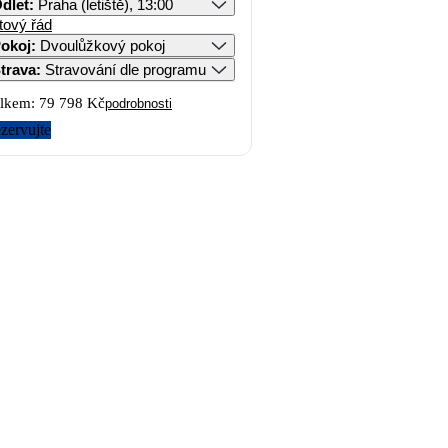
dlet
:
Praha (letiště), 13:00
tový řád
okoj
:
Dvoulůžkový pokoj
trava
:
Stravování dle programu
lkem:
79 798 Kč
podrobnosti
zervujte