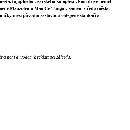
 města, tajuplného císařského komplexu, kam dříve neměl
ipomene Mauzoleum Mao Ce-Tunga v samém středu města.
uličky mezi původní zástavbou oblepené stánkaři a
ěna není důvodem k reklamaci zájezdu.