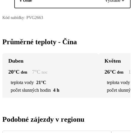
v ceně
Vybrané
Kód nabídky:
PVG2663
Průměrné teploty - Čína
Duben
Květen
20
°C
7
°C
26
°C
1
den
noc
den
teplota vody
21°C
teplota vody
počet slunných hodin
4 h
počet slunnýc
Podobné zájezdy v regionu