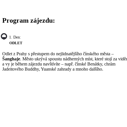
Program zájezdu:
1. Den:
ODLET
Odlet z Prahy s přestupem do nejlidnatějšího čínského města –
Šanghaje
. Město ukrývá spoustu nádherných míst, které stojí za vidě
a vy je během zájezdu navštívíte – např. čínské Benátky, chrám
Jadeitového Buddhy, Yuanské zahrady a mnoho dalšího.