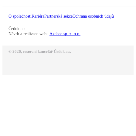
O společnosti
Kariéra
Partnerská sekce
Ochrana osobních údajů
Čedok a.s
Návrh a realizace webu
Axabee sp. z. o.o.
© 2026, cestovní kancelář Čedok a.s.