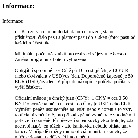
Informace:
Informace:
K rezervaci nutno dodat: datum narození, státní
příslušnost, číslo pasu a platnost pasu do + sken (foto) pasu od
každého účastníka.
Minimální počet účastníků pro realizaci zájezdu je 8 osob.
Změna programu a hotelu vyhrazena.
Obligátní spropitné je v Číně při 10i cestujících je 10 EUR
(nebo ekvivalent v USD)/os./den. Doporučené kapesné je 50
EUR (USD)/os./den. V případě nákupů je potřeba počítat s
vyšší částkou.
Oficiální měnou je čínský juan (CNY). 1 CNY = cca 3,50
Kč. Doporučená měna na cestu do Číny je USD nebo EUR.
Výměnu peněz uskutečněte na letišti nebo v hotelu a to vždy
v oficiální směnárně, pro případ zpětné výměny je vhodné mít
potvrzení o směně. Při převzetí si bankovky zkontrolujte, zda
nechybí např. jen růžek - tato bankovka nebude přijata ani v
bance. V případě směny mimo oficiální místa riskujete, že
můžete dostat i padělky, či jinou měnu.