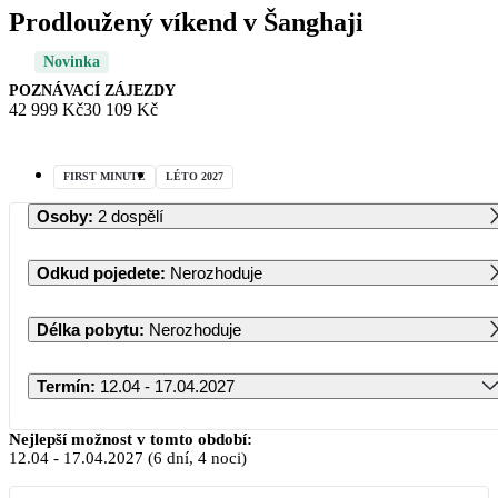
Prodloužený víkend v Šanghaji
Novinka
POZNÁVACÍ ZÁJEZDY
42 999 Kč
30 109 Kč
FIRST MINUTE
LÉTO 2027
Osoby
:
2 dospělí
Odkud pojedete
:
Nerozhoduje
Délka pobytu
:
Nerozhoduje
Termín
:
12.04 - 17.04.2027
Duben 2027
Nejlepší možnost v tomto období:
12.04
-
17.04.2027
(6 dní, 4 noci)
PO
ÚT
ST
ČT
PÁ
SO
NE