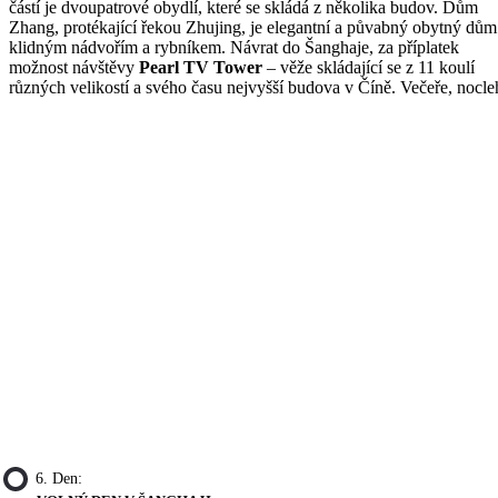
částí je dvoupatrové obydlí, které se skládá z několika budov. Dům
Zhang, protékající řekou Zhujing, je elegantní a půvabný obytný dům
klidným nádvořím a rybníkem. Návrat do Šanghaje, za příplatek
možnost návštěvy
Pearl TV Tower
– věže skládající se z 11 koulí
různých velikostí a svého času nejvyšší budova v Číně. Večeře, nocle
6. Den: