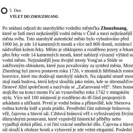
5. Den:
VÝLET DO ZHOUZHUANG
Po snídani odjezd do starobylého vodního městečka
Zhouzhuang
,
které se řadí mezi nejkrásnější vodní města v Číně a mezi nejkrásnější
města světa. Toto starobylé autentické město bylo vybudováno před
1000 let, je zde 14 kamenných mostů a více než 800 domů, rezidencí 
nádvořími kolem řeky. Město je obklopeno a rozděleno jezery a řekam
přes řeky vede 14 kamenných mostů, které nabízejí výrazný výhled n
vodní město. Nejznámější jsou dvojité mosty Yong'an a Shide se
zakřiveným obloukem, které jsou považovány za symbol města. Most
Zhenfeng byl znovu postaven roku 1726, v mostních štěrbinách rosto
borovice, které mu dodávají starobylý nádech. Na západní straně mos
stojí malá budova, která kdysi sloužila jako místo, kde se shromažďov
členové Jižní společnosti a nazývala se „Začarovaná věž“. Shen hous
stojícího na konci mostu Fu´an vystavěného roku 1742 v mingském
stylu. Více než 100 místností je rozděleno do tří částí propojených
arkádami a uličkami. První je vodní brána a přístaviště, kde Shenova
rodina kotvila lodě a prala prádlo. Prostřední část zahrnuje bránovou
věž, čajovnu a hlavní sál. Cihlová bránová věž s vyřezávanými živým
důmyslnými postavami, které vyprávějí historické příběhy nebo
vyjadřují dobrá přání, z ní činí vzácné umělecké dílo. Čajovna a hlavn
sál slouží k obsluze hostů a vybavení je zde velmi elegantní. Poslední