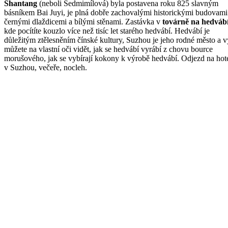
Shantang
(neboli Sedmimílová) byla postavena roku 825 slavným
básníkem Bai Juyi, je plná dobře zachovalými historickými budovami
černými dlaždicemi a bílými stěnami. Zastávka v
továrně na hedváb
kde pocítíte kouzlo více než tisíc let starého hedvábí. Hedvábí je
důležitým ztělesněním čínské kultury, Suzhou je jeho rodné město a v
můžete na vlastní oči vidět, jak se hedvábí vyrábí z chovu bource
morušového, jak se vybírají kokony k výrobě hedvábí. Odjezd na hot
v Suzhou, večeře, nocleh.