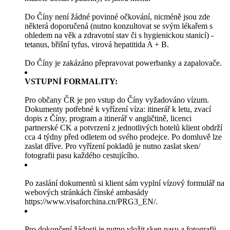
Do Číny není žádné povinné očkování, nicméně jsou zde
některá doporučená (nutno konzultovat se svým lékařem s
ohledem na věk a zdravotní stav či s hygienickou stanicí) -
tetanus, břišní tyfus, virová hepatitida A + B.
Do Číny je zakázáno přepravovat powerbanky a zapalovače.
VSTUPNÍ FORMALITY:
Pro občany ČR je pro vstup do Číny vyžadováno vízum.
Dokumenty potřebné k vyřízení víza: itinerář k letu, zvací
dopis z Číny, program a itinerář v angličtině, licenci
partnerské CK a potvrzení z jednotlivých hotelů klient obdrží
cca 4 týdny před odletem od svého prodejce. Po domluvě lze
zaslat dříve. Pro vyřízení pokladů je nutno zaslat sken/
fotografii pasu každého cestujícího.
Po zaslání dokumentů si klient sám vyplní vízový formulář na
webových stránkách čínské ambasády
https://www.visaforchina.cn/PRG3_EN/.
Pro dokončení žádosti je nutno vložit sken pasu a fotografii.