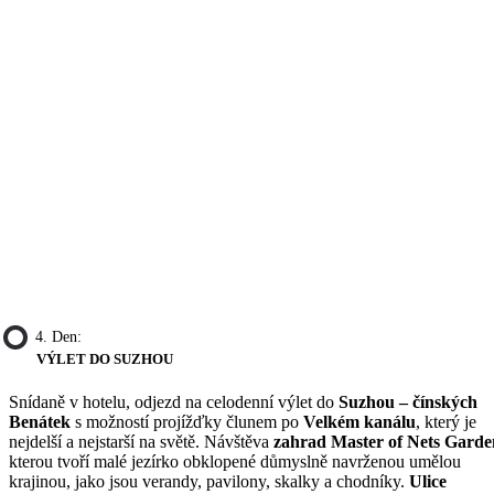
4. Den:
VÝLET DO SUZHOU
Snídaně v hotelu, odjezd na celodenní výlet do
Suzhou – čínských
Benátek
s možností projížďky člunem po
Velkém kanálu
, který je
nejdelší a nejstarší na světě. Návštěva
zahrad Master of Nets Garde
kterou tvoří malé jezírko obklopené důmyslně navrženou umělou
krajinou, jako jsou verandy, pavilony, skalky a chodníky.
Ulice