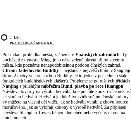
3. Den:
PROHLÍDKA ŠANGHAJE
Po snídani prohlídka města, začneme v
Yuanských zahradách
. Ty
pocházejí z dynastie Ming, je to oáza zeleně ukrytá přímo v centru
města, kde poznáme nenapodobitelnou podobu čínských zahrad.
Chrám Jadeitového Buddhy
– nejstarší a největší chrám v Šanghaji
skoro 2 metry velkou sochou Buddhy. Je to jeden z posledních stále
fungujících buddhistických klášterů. Projdeme se po rušných
třídách
Nanjing
s přilehlým
nábřežím Bund
,
plavba po řece Huangpu
.
Návštěva továrny na výrobu hedvábí, kde pocítíte kouzlo více než tisí
let starého hedvábí. Hedvábí je důležitým ztělesněním čínské kultury 
vy můžete na vlastní oči vidět, jak se hedvábí vyrábí z chovu bource
morušového, jak se vybírají kokony k výrobě hedvábí. Za příplatek
návštěva Shanghai Tower, během dne oběd nebo večeře, návrat na
hotel, nocleh.