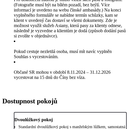
(Fotografie musí být na bílém pozadí, bez brýlí. Více
informací je uvedeno na webu čínské ambasády.) Na konci
vyplněného formuláře se nabídne termín schůzky, kam se
klient v uvedený čas dostaví se všemi dokumenty. Zde je
možnost využít služeb Asiany, která pasy za klienty odnese,
následně je vyzvedne a klientům je dodá (způsob dodání pasů
si zvolíte v objednávce).
Pokud cestuje nezletilá osoba, musí mít navíc vyplněn
Souhlas s vycestováním.
Občané SR mohou v období 8.11.2024 – 31.12.2026
vycestovat na 15 dnů do Číny bez víza.
Dostupnost pokojů
Dvoulůžkový pokoj
Standardní dvoulůžkový pokoj s manželským lůžkem, samostatná