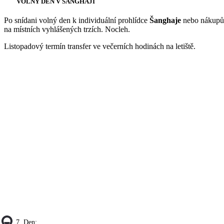
VOLNÝ DEN V ŠANGHAJI
Po snídani volný den k individuální prohlídce
Šanghaje
nebo nákup
na místních vyhlášených trzích. Nocleh.
Listopadový termín transfer ve večerních hodinách na letiště.
7. Den: