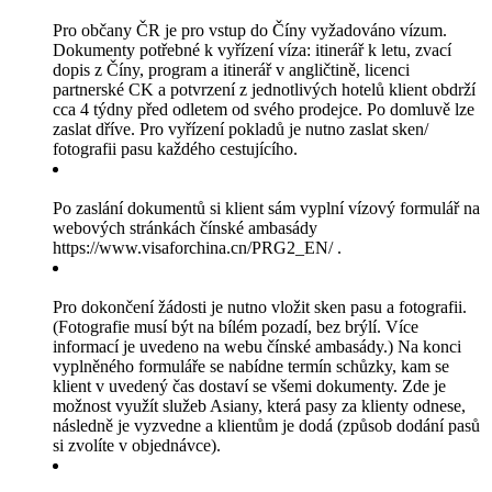
Pro občany ČR je pro vstup do Číny vyžadováno vízum.
Dokumenty potřebné k vyřízení víza: itinerář k letu, zvací
dopis z Číny, program a itinerář v angličtině, licenci
partnerské CK a potvrzení z jednotlivých hotelů klient obdrží
cca 4 týdny před odletem od svého prodejce. Po domluvě lze
zaslat dříve. Pro vyřízení pokladů je nutno zaslat sken/
fotografii pasu každého cestujícího.
Po zaslání dokumentů si klient sám vyplní vízový formulář na
webových stránkách čínské ambasády
https://www.visaforchina.cn/PRG2_EN/ .
Pro dokončení žádosti je nutno vložit sken pasu a fotografii.
(Fotografie musí být na bílém pozadí, bez brýlí. Více
informací je uvedeno na webu čínské ambasády.) Na konci
vyplněného formuláře se nabídne termín schůzky, kam se
klient v uvedený čas dostaví se všemi dokumenty. Zde je
možnost využít služeb Asiany, která pasy za klienty odnese,
následně je vyzvedne a klientům je dodá (způsob dodání pasů
si zvolíte v objednávce).