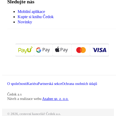
Sledujte nás
Mobilní aplikace
Kupte si knihu Čedok
Novinky
O společnosti
Kariéra
Partnerská sekce
Ochrana osobních údajů
Čedok a.s
Návrh a realizace webu
Axabee sp. z. o.o.
© 2026, cestovní kancelář Čedok a.s.