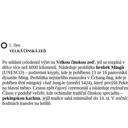
5. Den:
VELKÁ ČÍNSKÁ ZEĎ
Po snídani celodenní výlet na
Velkou čínskou zeď
, jež se rozpíná v
délce více než 6000 kilometrů. Následuje prohlídka
hrobek Mingů
(UNESCO) – podzemní krypty, kde je pohřbeno 13 ze 16 panovníků
dynastie Ming. Prohlídka nejstaršího mauzolea v Čchang-ling, kde je
pohřben třetí mingský císař Jung-le (zemřel 1424), který povýšil Peki
na hlavní město. Cestou zpět čajový ceremoniál a následuje rozloučen
Čínou v podobě večeře, kde ochutnáte tradiční čínskou specialitu –
pekingskou kachnu
, jejíž tradice sahá minimálně do 14. st. V noční
hodinách transfer na letiště.