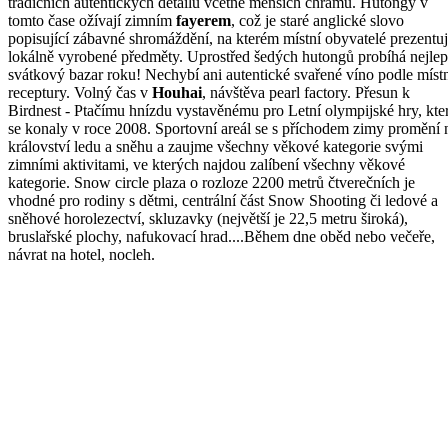
tradičních autentických detailů včetně menších chrámů. Hutongy v
tomto čase ožívají zimním
fayerem
, což je staré anglické slovo
popisující zábavné shromáždění, na kterém místní obyvatelé prezentuj
lokálně vyrobené předměty. Uprostřed šedých hutongů probíhá nejlep
svátkový bazar roku! Nechybí ani autentické svařené víno podle míst
receptury. Volný čas v
Houhai
, návštěva pearl factory. Přesun k
Birdnest - Ptačímu hnízdu vystavěnému pro Letní olympijské hry, kte
se konaly v roce 2008. Sportovní areál se s příchodem zimy promění 
království ledu a sněhu a zaujme všechny věkové kategorie svými
zimními aktivitami, ve kterých najdou zalíbení všechny věkové
kategorie. Snow circle plaza o rozloze 2200 metrů čtverečních je
vhodné pro rodiny s dětmi, centrální část Snow Shooting či ledové a
sněhové horolezectví, skluzavky (největší je 22,5 metru široká),
bruslařské plochy, nafukovací hrad....Během dne oběd nebo večeře,
návrat na hotel, nocleh.