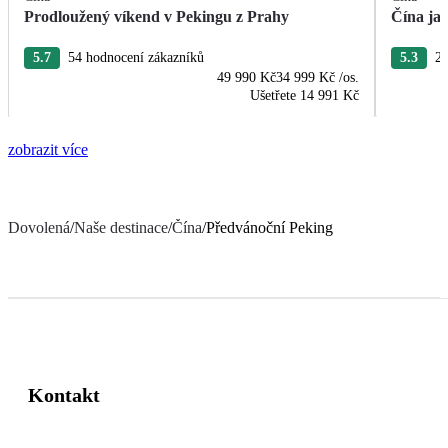
Prodloužený víkend v Pekingu z Prahy
Čína ja
5.7
54 hodnocení zákazníků
5.3
26
49 990 Kč
34 999 Kč
/os.
Ušetřete
14 991 Kč
zobrazit více
Dovolená
/
Naše destinace
/
Čína
/
Předvánoční Peking
Kontakt