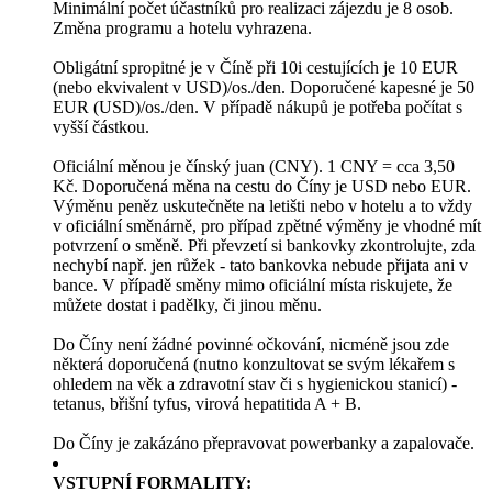
Minimální počet účastníků pro realizaci zájezdu je 8 osob.
Změna programu a hotelu vyhrazena.
Obligátní spropitné je v Číně při 10i cestujících je 10 EUR
(nebo ekvivalent v USD)/os./den. Doporučené kapesné je 50
EUR (USD)/os./den. V případě nákupů je potřeba počítat s
vyšší částkou.
Oficiální měnou je čínský juan (CNY). 1 CNY = cca 3,50
Kč. Doporučená měna na cestu do Číny je USD nebo EUR.
Výměnu peněz uskutečněte na letišti nebo v hotelu a to vždy
v oficiální směnárně, pro případ zpětné výměny je vhodné mít
potvrzení o směně. Při převzetí si bankovky zkontrolujte, zda
nechybí např. jen růžek - tato bankovka nebude přijata ani v
bance. V případě směny mimo oficiální místa riskujete, že
můžete dostat i padělky, či jinou měnu.
Do Číny není žádné povinné očkování, nicméně jsou zde
některá doporučená (nutno konzultovat se svým lékařem s
ohledem na věk a zdravotní stav či s hygienickou stanicí) -
tetanus, břišní tyfus, virová hepatitida A + B.
Do Číny je zakázáno přepravovat powerbanky a zapalovače.
VSTUPNÍ FORMALITY: