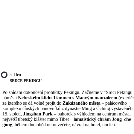
3. Den:
SRDCE PEKINGU
Po snídani dokončení prohlídky Pekingu. Začneme v "Srdci Pekingu
náměstí
Nebeského klidu Tianmen s Maovým mauzoleem
(exteriér
ze kterého se dá volně projít do
Zakázaného města
– palácového
komplexu čínských panovníků z dynastie Ming a Čching vystavěnéh
15. století,
Jingshan Park
– pahorek s výhledem na centrum města,
největší tibetský klášter mimo Tibet –
lamaistický chrám Jong–che–
gong
, během dne oběd nebo večeře, návrat na hotel, nocleh.