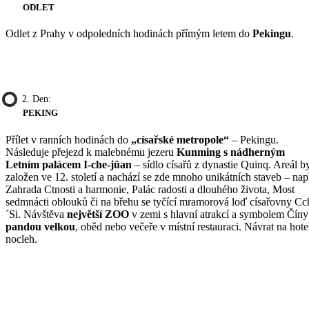
ODLET
Odlet z Prahy v odpoledních hodinách přímým letem do
Pekingu
.
2. Den:
PEKING
Přílet v ranních hodinách do
„císařské metropole“
– Pekingu.
Následuje přejezd k malebnému jezeru
Kunming s nádherným
Letním palácem I-che-jüan
– sídlo císařů z dynastie Quinq. Areál b
založen ve 12. století a nachází se zde mnoho unikátních staveb – nap
Zahrada Ctnosti a harmonie, Palác radosti a dlouhého života, Most
sedmnácti oblouků či na břehu se tyčící mramorová loď císařovny Cc
´Si. Návštěva
největší ZOO
v zemi s hlavní atrakcí a symbolem Číny
pandou velkou
, oběd nebo večeře v místní restauraci. Návrat na hote
nocleh.