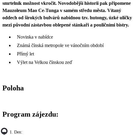
smrtelník možnost vkročit. Novodobější historii pak připomene
Mauzoleum Mao Ce-Tunga v samém středu města. Vítaný
oddech od širokých bulvárů nabídnou tzv. hutongy, úzké uličky
mezi původní zástavbou oblepené stánkaři a pouličními bistry.
Novinka v nabídce
Známá čínská metropole ve vánočním období
Přímý let
Výlet na Velkou čínskou zeď
Poloha
Program zájezdu:
1. Den: