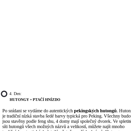
4. Den:
HUTONGY + PTAČÍ HNÍZDO
Po snídani se vydáme do autentických
pekingských hutongů
. Huton
je tradiční nízká stavba šedé barvy typická pro Peking. Všechny bud
jsou stavěny podle feng shu, 4 domy mají společný dvorek. Ve spletit
síti hutongů všech možných názvů a velikostí, můžete najít mnoho